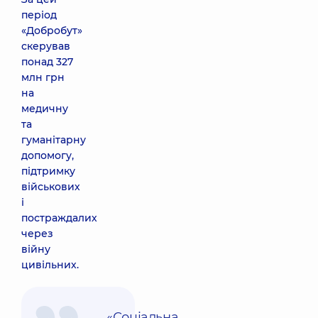
період
«Добробут»
скерував
понад 327
млн грн
на
медичну
та
гуманітарну
допомогу,
підтримку
військових
і
постраждалих
через
війну
цивільних.
«Соціальна