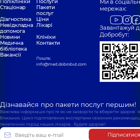
Поліклініки
Послуги
Ми в соціаль
Стаціонар
Пакети
мережах:
послуг
Діагностика
Ціни
Невідкладна
Лікарі
Завантажуй д
допомога
Добробут:
Новини
Клініки
Медична
Контакти
бібліотека
Вакансії
Пошта:
info@med.dobrobut.com
Дізнавайся про пакети послуг першим!
Важлива інформація про те як не захворіти та вберегти здоров`
близьких. Цикл підготовлених експертами сезонних рекомендаці
тематичних порад наших лікарів… Будьте здорові!
Підписатис