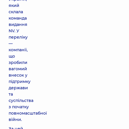
який
склала
команда
видання
NV. У
переліку
—
компанії,
що
зробили
вагомий
внесок у
підтримку
держави
та
суспільства
з початку
повномасштабної
війни.
За цей