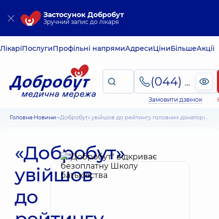
Застосунок Добробут
Зручний запис до лікаря
Лікарі
Послуги
Профільні напрями
Адреси
Ціни
Більше
Акції
(044) 495-2-888
Замовити дзвінок
Головна
Новини
«Добробут» увійшов до рейтингу головних донаторів України
«Добробут»
увійшов
до
рейтингу