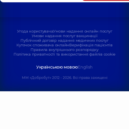
Угода користувача
Умови надання онлайн послуг
Умови надання послуг вакцинації
Публічний договір надання медичних послуг
Куточок споживача онлайн
Верифікація пацієнтів
Правила внутрішнього розпорядку
Політика приватності та використання файлів cookie
Українською мовою
English
ММ «Добробут» 2012 - 2026. Всі права захищені