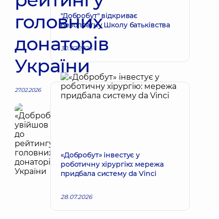
головних
"Добробут" відкриває
безоплатну Школу батьківства
донаторів
30.07.2026
України
27.02.2026
«Добробут» інвестує у
роботичну хірургію: мережа
придбала систему da Vinci
28.07.2026