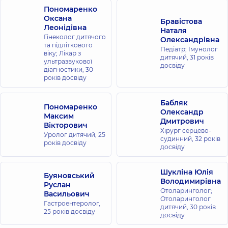
Пономаренко
Оксана
Бравістова
Леонідівна
Наталя
Гінеколог дитячого
Олександрівна
та підліткового
Педіатр; Імунолог
віку; Лікар з
дитячий,
31 років
ультразвукової
досвіду
діагностики,
30
років досвіду
Бабляк
Пономаренко
Олександр
Максим
Дмитрович
Вікторович
Хірург серцево-
Уролог дитячий,
25
судинний,
32 років
років досвіду
досвіду
Шукліна Юлія
Буяновський
Володимирівна
Руслан
Отоларинголог;
Васильович
Отоларинголог
Гастроентеролог,
дитячий,
30 років
25 років досвіду
досвіду