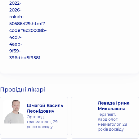
2022-
2026-
rokah-
50586429.html?
code=6c20008b-
4cd7-
4aeb-
9f59-
396dbd5f9581
Провідні лікарі
Левада Ірина
Шмагой Василь
Миколаївна
Леонідович
Терапевт;
Ортопед-
Кардіолог;
травматолог,
29
Ревматолог,
28
років досвіду
років досвіду