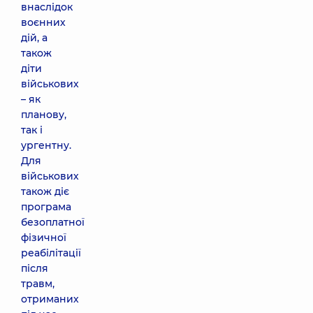
внаслідок
воєнних
дій, а
також
діти
військових
– як
планову,
так і
ургентну.
Для
військових
також діє
програма
безоплатної
фізичної
реабілітації
після
травм,
отриманих