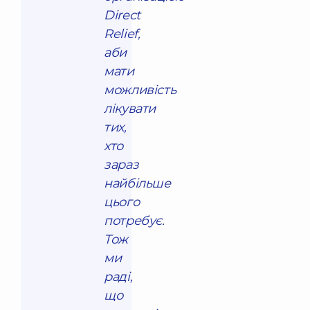
Direct
Relief,
аби
мати
можливість
лікувати
тих,
хто
зараз
найбільше
цього
потребує.
Тож
ми
раді,
що