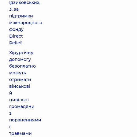
Ідзиковських,
3, за
підтримки
міжнародного
фонду
Direct
Relief.
Хірургічну
допомогу
безоплатно
можуть
отримати
військові
й
цивільні
громадяни
з
пораненнями
і
травмами