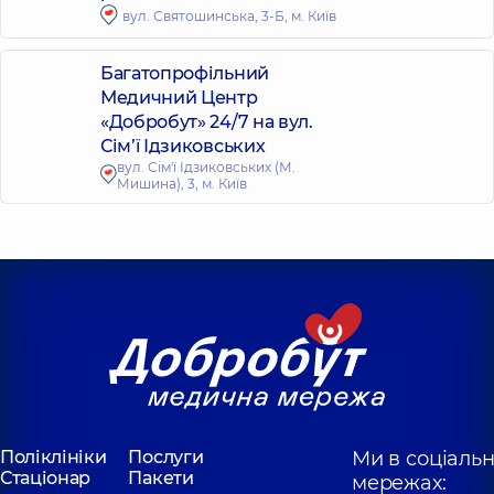
вул. Святошинська, 3-Б, м. Київ
Багатопрофільний
Медичний Центр
«Добробут» 24/7 на вул.
Сім’ї Ідзиковських
вул. Сім'ї Ідзиковських (М.
Мишина), 3, м. Київ
Поліклініки
Послуги
Ми в соціаль
Стаціонар
Пакети
мережах: