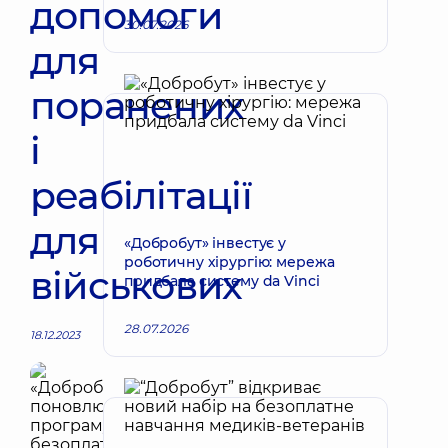
допомоги
30.07.2026
для
поранених
і
реабілітації
для
«Добробут» інвестує у
роботичну хірургію: мережа
військових
придбала систему da Vinci
28.07.2026
18.12.2023