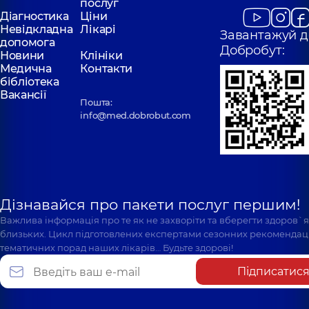
послуг
Діагностика
Ціни
Невідкладна
Лікарі
Завантажуй д
допомога
Добробут:
Новини
Клініки
Медична
Контакти
бібліотека
Вакансії
Пошта:
info@med.dobrobut.com
Дізнавайся про пакети послуг першим!
Важлива інформація про те як не захворіти та вберегти здоров`
близьких. Цикл підготовлених експертами сезонних рекомендаці
тематичних порад наших лікарів… Будьте здорові!
Підписатис