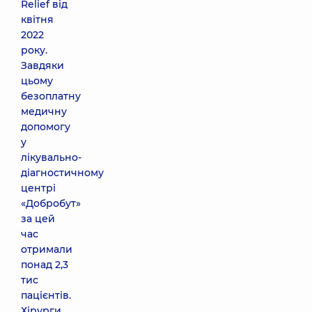
Relief від
квітня
2022
року.
Завдяки
цьому
безоплатну
медичну
допомогу
у
лікувально-
діагностичному
центрі
«Добробут»
за цей
час
отримали
понад 2,3
тис
пацієнтів.
Хірурги