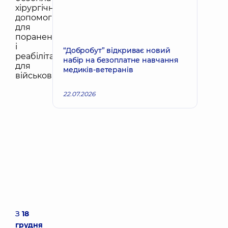
“Добробут” відкриває новий
набір на безоплатне навчання
медиків-ветеранів
22.07.2026
З
18
грудня