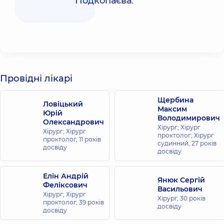
Подкопаєва
.
Провідні лікарі
Щербина
Ловіцький
Максим
Юрій
Володимирович
Олександрович
Хірург; Хірург
Хірург; Хірург
проктолог; Хірург
проктолог,
11 років
судинний,
27 років
досвіду
досвіду
Елін Андрій
Янюк Сергій
Феліксович
Васильович
Хірург; Хірург
Хірург,
30 років
проктолог,
39 років
досвіду
досвіду