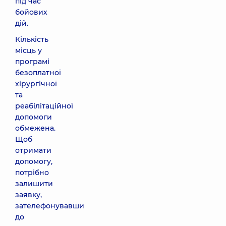
під час
бойових
дій.
Кількість
місць у
програмі
безоплатної
хірургічної
та
реабілітаційної
допомоги
обмежена.
Щоб
отримати
допомогу,
потрібно
залишити
заявку,
зателефонувавши
до