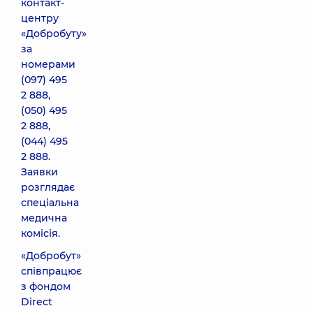
контакт-
центру
«Добробуту»
за
номерами
(097) 495
2 888,
(050) 495
2 888,
(044) 495
2 888.
Заявки
розглядає
спеціальна
медична
комісія.
«Добробут»
співпрацює
з фондом
Direct