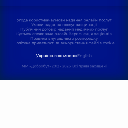
Угода користувача
Умови надання онлайн послуг
Умови надання послуг вакцинації
Публічний договір надання медичних послуг
Куточок споживача онлайн
Верифікація пацієнтів
Правила внутрішнього розпорядку
Політика приватності та використання файлів cookie
Українською мовою
English
ММ «Добробут» 2012 - 2026. Всі права захищені