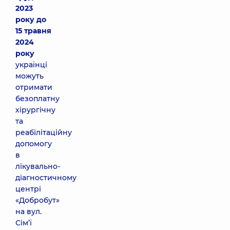
2023
року до
15 травня
2024
року
українці
можуть
отримати
безоплатну
хірургічну
та
реабілітаційну
допомогу
в
лікувально-
діагностичному
центрі
«Добробут»
на вул.
Сім’ї