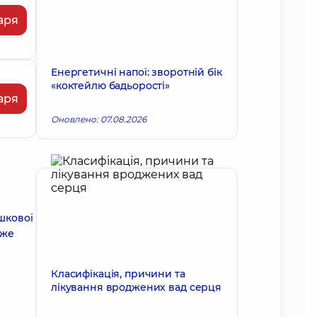
аря
Енергетичні напої: зворотній бік
«коктейлю бадьорості»
аря
Оновлено: 07.08.2026
шкової
оже
Класифікація, причини та
лікування вроджених вад серця