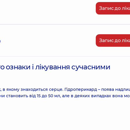
Запис до лік
Запис до лік
а
о ознаки і лікування сучасними
 в якому знаходиться серце. Гідроперикард – поява надли
ни становить від 15 до 50 мл, але в деяких випадках вона м