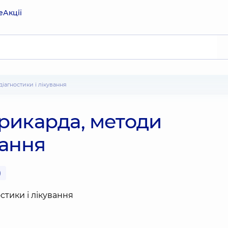
е
Акції
іагностики і лікування
рикарда, методи
вання
)