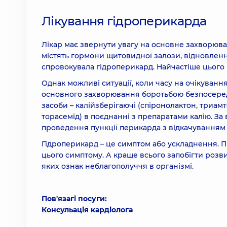
Лікування гідроперикарда
Лікар має звернути увагу на основне захворюва
містять гормони щитовидної залози, відновлення
спровокувала гідроперикард. Найчастіше цього п
Однак можливі ситуації, коли часу на очікуванн
основного захворювання боротьбою безпосередн
засоби – калійзберігаючі (спіронолактон, триамт
торасемід) в поєднанні з препаратами калію. За
проведення пункції перикарда з відкачуванням
Гідроперикард – це симптом або ускладнення. 
цього симптому. А краще всього запобігти розвит
яких ознак неблагополуччя в організмі.
Пов'язагі посуги:
Консульація кардіолога