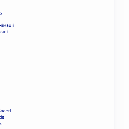
ку
імації
ояві
ласті
ків
и.