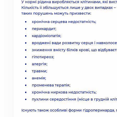
У нормі рідина виробляється клітинами, які ви
Кількість її збільшується лише у двох випадках
таких порушень можуть призвести:
хронічна серцева недостатність;
перикардит;
кардіоміопатія;
вроджені вади розвитку серця і навколосе
зниження вмісту білків крові, що відбуваєт
гіпотиреоз;
алергія;
травми;
анемія;
променева терапія;
хронічна ниркова недостатність;
пухлини середостіння (місце в грудній кліт
Існують також особливі форми гідроперикарда, п