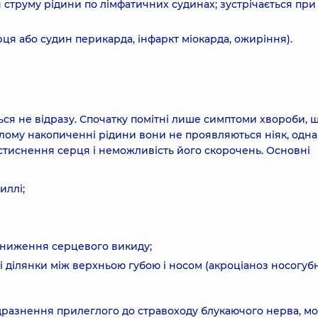
 струму рідини по лімфатичних судинах; зустрічається при
ця або судин перикарда, інфаркт міокарда, ожиріння).
ся не відразу. Спочатку помітні лише симптоми хвороби, 
лому накопиченні рідини вони не проявляються ніяк, одна
я стиснення серця і неможливість його скорочень. Основні
иллі;
зниження серцевого викиду;
 і ділянки між верхньою губою і носом (акроціаноз носогуб
дразнення прилеглого до стравоходу блукаючого нерва, м