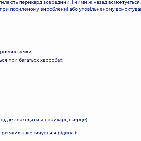
стилають перикард зсередини, і ними ж назад всмоктується.
 – при посиленому виробленні або уповільненому всмоктува
рцевої сумки;
ься при багатьох хворобах;
ці, де знаходяться перикард і серце).
ри яких накопичується рідина і: