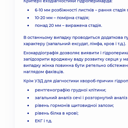
Критерії еходіагностики гідроперикарда:
6-10 мм розбіжності листків – рання стадія
10-20 мм – помірна стадія;
понад 20 мм – виражена стадія.
В останньому випадку проводиться додаткова пу
характеру (запальний ексудат, лімфа, кров і т.д.).
Ехокардіографія дозволяє виявити і гідроперикар
запідозрити вроджену ваду розвитку серця у м
випадку жінка повинна бути ретельно обстежена 
наглядом фахівців.
Крім УЗД для діагностики хвороб-причин гідро
рентгенографію грудної клітини;
загальний аналіз сечі і розгорнутий аналіз 
рівень гормонів щитовидної залози;
рівень білка в крові;
ЕКГ і т.д.