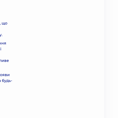
, що
у.
ання
і
жливе
появи
 будь-