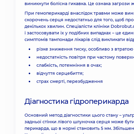
виникнути болісна гикавка. Це ознака загрози 
При гемоперикарді внаслідок травми може вини
скорочень серця недостатньо для того, щоб про
декількох хвилин. Спеціалісти клініки Dobrobu
і застосовувати їх у подібних випадках – це єди
симптомів тампонади лікарів слід викликати від
різке зниження тиску, особливо з втратою 
недостатність повітря при частому поверх
слабкість, потемніння в очах;
відчуття серцебиття;
страх смерті, перезбудження
Діагностика гідроперикарда
Основний метод діагностики цього стану – ультр
задньої стінки лівого шлуночка серця може бути
перикарда, що в нормі становить 5 мм. Збільшенн