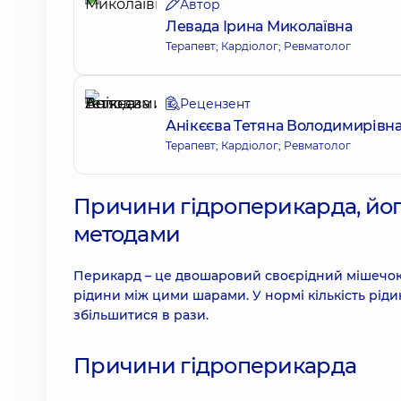
Автор
Левада Ірина Миколаївна
Терапевт; Кардіолог; Ревматолог
Рецензент
Анікєєва Тетяна Володимирівн
Терапевт; Кардіолог; Ревматолог
Причини гідроперикарда, йог
методами
Перикард – це двошаровий своєрідний мішечок,
рідини між цими шарами. У нормі кількість ріди
збільшитися в рази.
Причини гідроперикарда