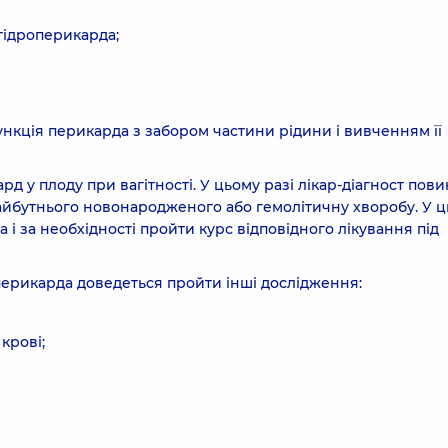
 гідроперикарда;
нкція перикарда з забором частини рідини і вивченням її
д у плоду при вагітності. У цьому разі лікар-діагност пов
айбутнього новонародженого або гемолітичну хворобу. У 
і за необхідності пройти курс відповідного лікування під
перикарда доведеться пройти інші дослідження:
крові;