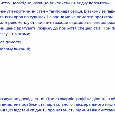
життю, необхідно негайно викликати «Швидку допомогу».
кнути критичний стан – тампонада серця. В такому випад
ганяти кров по судинах, і людина може померти протягом
t.сom рекомендують вивчити заходи серцево-легеневої реан
ний шанс врятувати людину до прибуття спеціалістів. При п
разу. Симптоми:
свідомості;
невому диханні;
азвукове дослідження. При ехокардіографії на ділянці в об
 виявлена розбіжність парієтального і вісцерального лист
я цієї відстані свідчить про наявність рідини між листкам