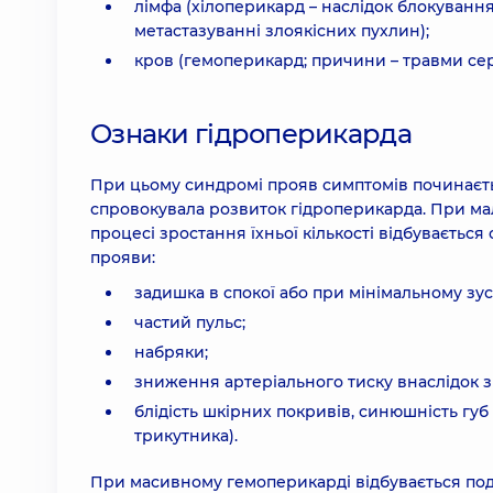
лімфа (хілоперикард – наслідок блокування
метастазуванні злоякісних пухлин);
кров (гемоперикард; причини – травми сер
Ознаки гідроперикарда
При цьому синдромі прояв симптомів починаєть
спровокувала розвиток гідроперикарда. При ма
процесі зростання їхньої кількості відбуваєтьс
прояви:
задишка в спокої або при мінімальному зус
частий пульс;
набряки;
зниження артеріального тиску внаслідок 
блідість шкірних покривів, синюшність губ
трикутника).
При масивному гемоперикарді відбувається по