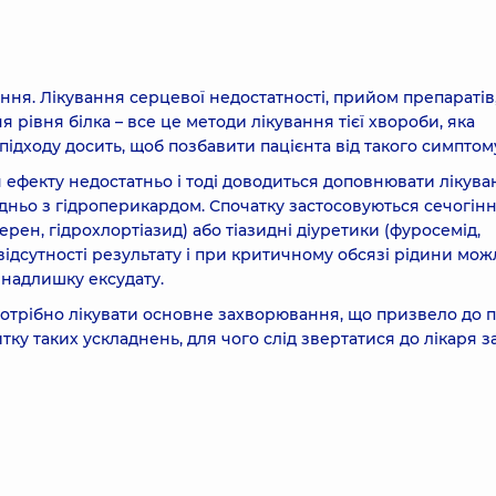
ння. Лікування серцевої недостатності, прийом препаратів
 рівня білка – все це методи лікування тієї хвороби, яка
ідходу досить, щоб позбавити пацієнта від такого симптом
я ефекту недостатньо і тоді доводиться доповнювати лікув
ьо з гідроперикардом. Спочатку застосовуються сечогінн
ерен, гідрохлортіазид) або тіазидні діуретики (фуросемід,
 відсутності результату і при критичному обсязі рідини мо
 надлишку ексудату.
Потрібно лікувати основне захворювання, що призвело до 
ку таких ускладнень, для чого слід звертатися до лікаря за