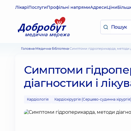
Лікарі
Послуги
Профільні напрями
Адреси
Ціни
Більш
Головна
Медична бібліотека
Симптоми гідроперикарда, методи д
Симптоми гідропе
діагностики і ліку
Кардіологія
Кардіохірургія (Серцево-судинна хірургія