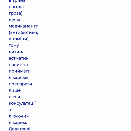
вітряна
погода,
гроза),
деякі
медикаменти
(антибіотики,
вітаміни)
тому
дитина-
астматик
повинна
приймати
лікарські
препарати
лише
після
консультації
з
лікуючим
лікарем.
Додаткові