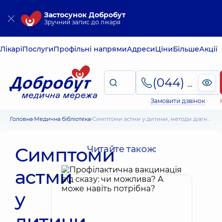
Застосунок Добробут
Зручний запис до лікаря
Лікарі
Послуги
Профільні напрями
Адреси
Ціни
Більше
Акції
(044) 495-2-888
Замовити дзвінок
Головна
Медична бібліотека
Симптоми астми у дитини, методи діагностики, види бронхіальної астми
Симптоми
Читайте також:
астми
у
дитини,