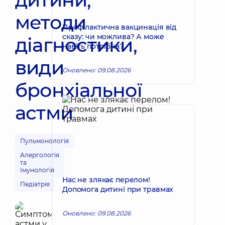
методи
Профілактична вакцинація від
сказу: чи можлива? А може
діагностики,
навіть потрібна?
види
Оновлено: 09.08.2026
бронхіальної
астми
Пульмонологія
Алергологія
та
Імунологія
Нас не злякає перелом!
Педіатрія
Допомога дитині при травмах
Оновлено: 09.08.2026