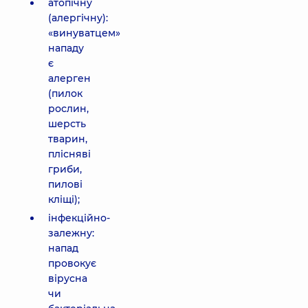
атопічну
(алергічну):
«винуватцем»
нападу
є
алерген
(пилок
рослин,
шерсть
тварин,
плісняві
гриби,
пилові
кліщі);
інфекційно-
залежну:
напад
провокує
вірусна
чи