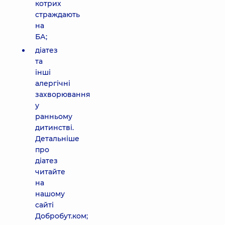
котрих
страждають
на
БА;
діатез
та
інші
алергічні
захворювання
у
ранньому
дитинстві.
Детальніше
про
діатез
читайте
на
нашому
сайті
Добробут.ком;