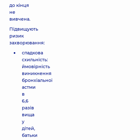
до кінця
не
вивчена.
Підвищують
ризик
захворювання:
спадкова
схильність:
ймовірність
виникнення
бронхіальної
астми
в
6,6
разів
вища
у
дітей,
батьки