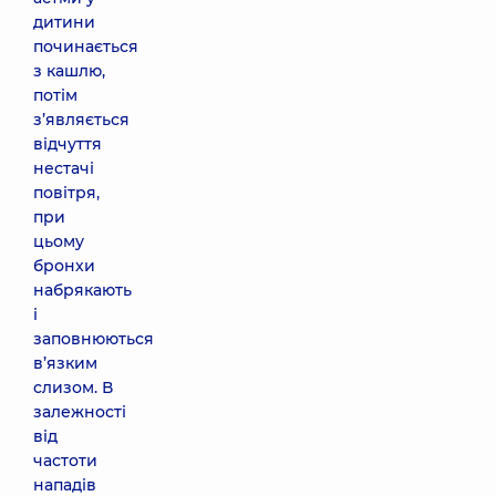
дитини
починається
з кашлю,
потім
з’являється
відчуття
нестачі
повітря,
при
цьому
бронхи
набрякають
і
заповнюються
в’язким
слизом. В
залежності
від
частоти
нападів