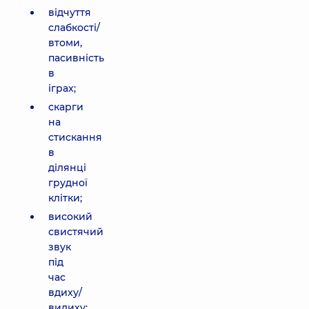
відчуття
слабкості/
втоми,
пасивність
в
іграх;
скарги
на
стискання
в
ділянці
грудної
клітки;
високий
свистячий
звук
під
час
вдиху/
видиху;