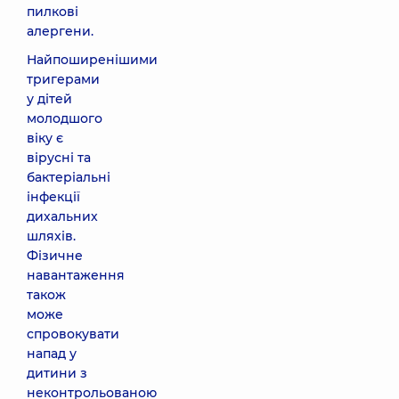
пилкові
алергени.
Найпоширенішими
тригерами
у дітей
молодшого
віку є
вірусні та
бактеріальні
інфекції
дихальних
шляхів.
Фізичне
навантаження
також
може
спровокувати
напад у
дитини з
неконтрольованою