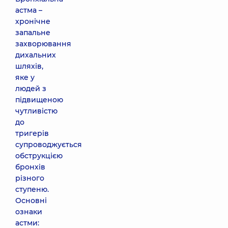
астма –
хронічне
запальне
захворювання
дихальних
шляхів,
яке у
людей з
підвищеною
чутливістю
до
тригерів
супроводжується
обструкцією
бронхів
різного
ступеню.
Основні
ознаки
астми: