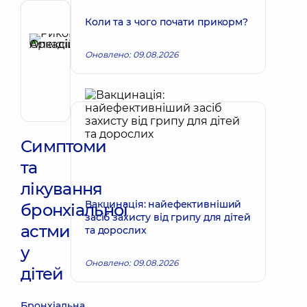
Коли та з чого почати прикорм?
Рецензент
Риков
Олексій
Оновлено: 09.08.2026
Запис до лікаря
Аркадійович
Педіатр;
Гастроентеролог
дитячий
Симптоми
та
лікування
Вакцинація: найефективніший
бронхіальної
засіб захисту від грипу для дітей
астми
та дорослих
у
Оновлено: 09.08.2026
дітей
Бронхіальна