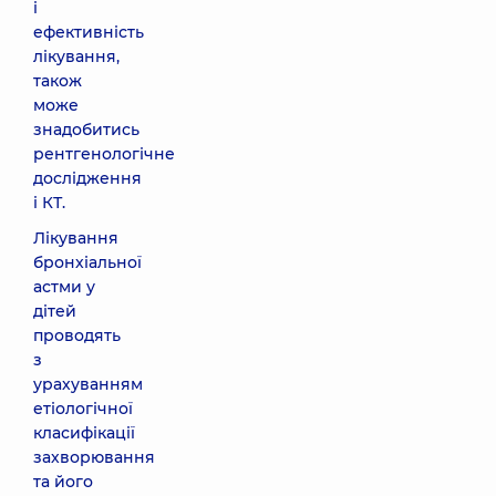
і
ефективність
лікування,
також
може
знадобитись
рентгенологічне
дослідження
і КТ.
Лікування
бронхіальної
астми у
дітей
проводять
з
урахуванням
етіологічної
класифікації
захворювання
та його