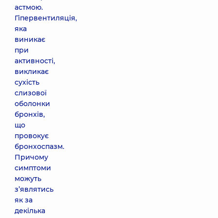
астмою.
Гіпервентиляція,
яка
виникає
при
активності,
викликає
сухість
слизової
оболонки
бронхів,
що
провокує
бронхоспазм.
Причому
симптоми
можуть
з’являтись
як за
декілька