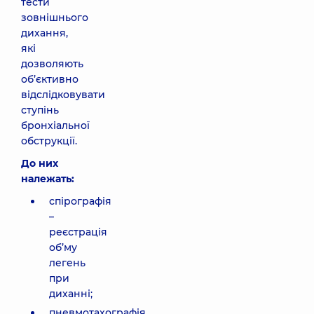
тести
зовнішнього
дихання,
які
дозволяють
об’єктивно
відслідковувати
ступінь
бронхіальної
обструкції.
До них
належать:
спірографія
–
реєстрація
об’му
легень
при
диханні;
пневмотахографія