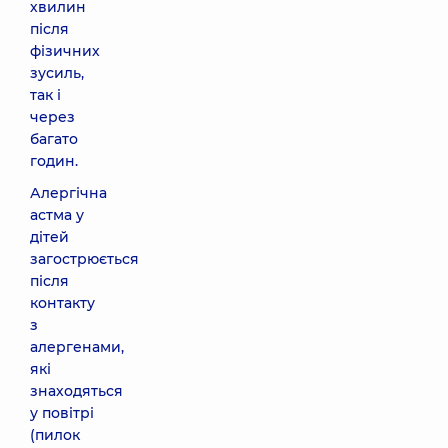
хвилин
після
фізичних
зусиль,
так і
через
багато
годин.
Алергічна
астма у
дітей
загострюється
після
контакту
з
алергенами,
які
знаходяться
у повітрі
(пилок