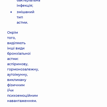
бактеріальна
інфекція;
змішаний
тип
астми.
Окрім
того,
виділяють
інші види
бронхіальної
астми:
аспіринову,
гормонозалежну,
аутоімунну,
викликану
фізичним
і/чи
психоемоційним
навантаженням.