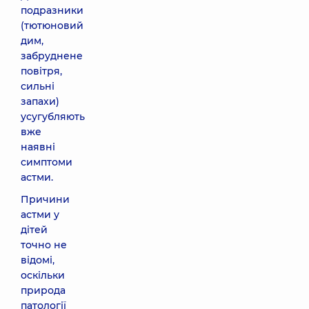
подразники
(тютюновий
дим,
забруднене
повітря,
сильні
запахи)
усугубляють
вже
наявні
симптоми
астми.
Причини
астми у
дітей
точно не
відомі,
оскільки
природа
патології