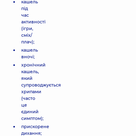
кашель
під
час
активності
(ігри,
сміх/
плач);
кашель
вночі;
хронічний
кашель,
який
супроводжується
хрипами
(часто
це
єдиний
симптом);
прискорене
дихання;