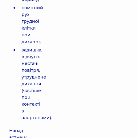
помітний
рух
грудної
клітки
при
диханні;
задишка,
відчуття
нестачі
повітря,
утруднене
дихання
(частіше
при
контакті
з
алергенами).
Напад
астми у