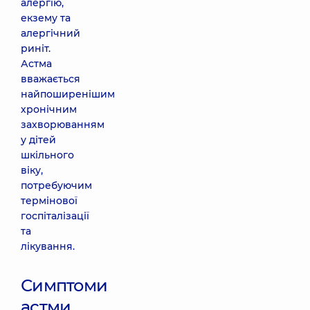
алергію,
екзему та
алергічний
риніт.
Астма
вважається
найпоширенішим
хронічним
захворюванням
у дітей
шкільного
віку,
потребуючим
термінової
госпіталізації
та
лікування.
Симптоми
астми