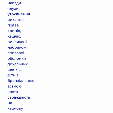
напади
ядухи,
утруднення
дихання,
поява
хрипів,
кашлю,
викликані
набряком
слизової
оболонки
дихальних
шляхів.
Діти з
бронхіальною
астмою
часто
страждають
на
харчову