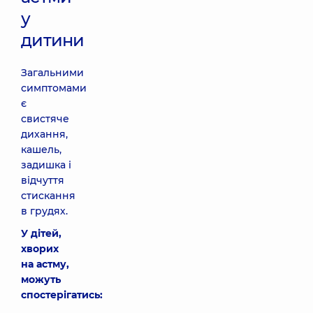
у
дитини
Загальними
симптомами
є
свистяче
дихання,
кашель,
задишка і
відчуття
стискання
в грудях.
У дітей,
хворих
на астму,
можуть
спостерігатись: