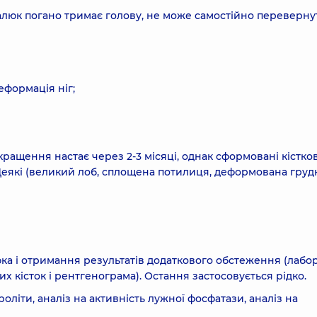
алюк погано тримає голову, не може самостійно переверну
еформація ніг;
кращення настає через 2-3 місяці, однак сформовані кістков
 Деякі (великий лоб, сплощена потилиця, деформована груд
юка і отримання результатів додаткового обстеження (лабо
х кісток і рентгенограма). Остання застосовується рідко.
оліти, аналіз на активність лужної фосфатази, аналіз на