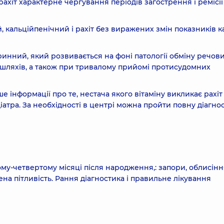
хіт характерне чергування періодів загострення і ремісії 
, кальційпенічний і рахіт без виражених змін показників к
ринний, який розвивається на фоні патології обміну речови
шляхів, а також при тривалому прийомі протисудомних
 інформації про те, нестача якого вітаміну викликає рахіт
атра. За необхідності в центрі можна пройти повну діагнос
ому-четвертому місяці після народження,: запори, облисін
на пітливість. Рання діагностика і правильне лікування