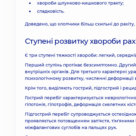
хвороби шлунково-кишкового тракту;
спадковість.
Доведено, що хлопчики більш схильні до рахіту, 
Ступені розвитку хвороби рах
Є три ступені тяжкості хвороби: легкий, середні
Перший ступінь протікає безсимптомно. Другий 
внутрішніх органів. Для третього характерні ур
психологічному розвитку, численні деформації в к
Крім того, виділяють гострий, підгострий і реци
Гострий перебіг характеризується неврологічною
гіпотонія, гіпотрофія, деформація скелетних кіст
Підгострий перебіг супроводжується остеоїдною
проявляється потовщенням зап'ястя, тім'яними
міжфалангових суглобів на пальцях рук.