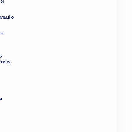
зі
альцію
н,
 у
тику,
ня