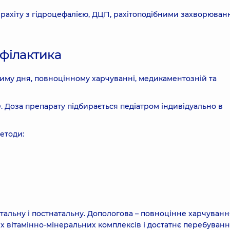
рахіту з гідроцефалією, ДЦП, рахітоподібними захворюван
офілактика
жиму дня, повноцінному харчуванні, медикаментозній та
. Доза препарату підбирається педіатром індивідуально в
етоди:
атальну і постнатальну. Допологова – повноцінне харчуван
их вітамінно-мінеральних комплексів і достатнє перебуванн