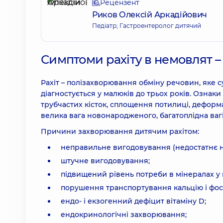
Рецензент
Риков Олексій Аркадійович
Педіатр; Гастроентеролог дитячий
Симптоми рахіту в немовлят –
Рахіт – полізахворювання обміну речовин, яке 
діагностується у малюків до трьох років. Ознаки 
трубчастих кісток, сплощення потилиці, деформа
велика вага новонародженого, багатоплідна вагі
Причини захворювання дитячим рахітом:
неправильне вигодовування (недостатнє н
штучне вигодовування;
підвищений рівень потреби в мінералах у 
порушення транспортування кальцію і фос
ендо- і екзогенний дефіцит вітаміну D;
ендокринологічні захворювання;