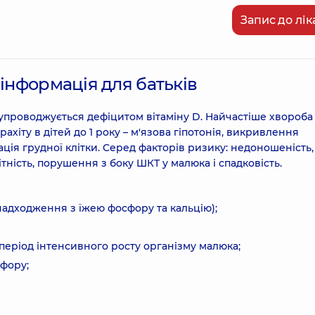
Запис до лік
 інформація для батьків
супроводжується дефіцитом вітаміну D. Найчастіше хвороба
рахіту в дітей до 1 року – м'язова гіпотонія, викривлення
ція грудної клітки. Серед факторів ризику: недоношеність,
тність, порушення з боку ШКТ у малюка і спадковість.
адходження з їжею фосфору та кальцію);
період інтенсивного росту організму малюка;
фору;