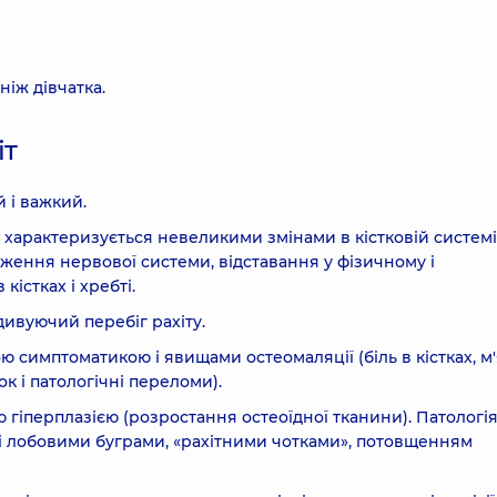
ніж дівчатка.
іт
й і важкий.
характеризується невеликими змінами в кістковій системі 
аження нервової системи, відставання у фізичному і
істках і хребті.
дивуючий перебіг рахіту.
 симптоматикою і явищами остеомаляції (біль в кістках, м
ок і патологічні переломи).
 гіперплазією (розростання остеоїдної тканини). Патологі
 і лобовими буграми, «рахітними чотками», потовщенням