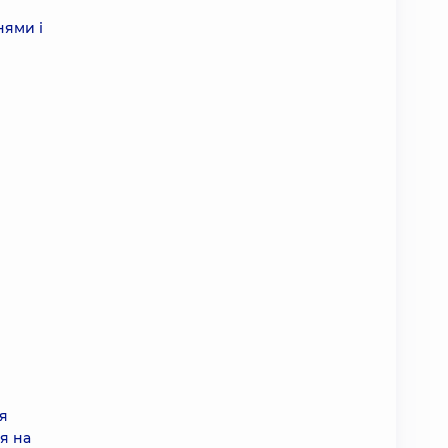
нями і
ня
я на