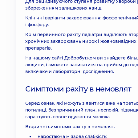
Для рецидивуючого ступеня розвитку хвороби ра
збереженням залишкових явищ.
Клінічні варіанти захворювання: фосфопенічний
і фосфору.
Крім первинного рахіту педіатри виділяють вто
хронічних захворювань нирок і жовчовивідних 
препаратів.
На нашому сайті Добробут.ком ви знайдете більше
людини, і зможете записатися на прийом до педі
включаючи лабораторні дослідження.
Симптоми рахіту в немовлят
Серед ознак, які можуть з'явитися вже на треть
потилиці, безпричинний плач, неспокій, підвище
гарантують повне одужання малюка.
Вторинні симптоми рахіту в немовлят:
наростаюча м'язова слабкість;