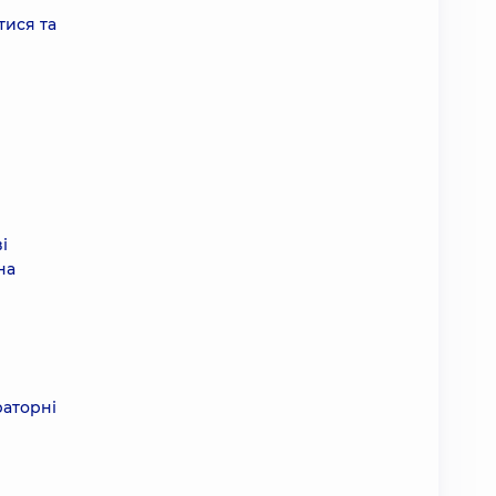
тися та
і
на
раторні