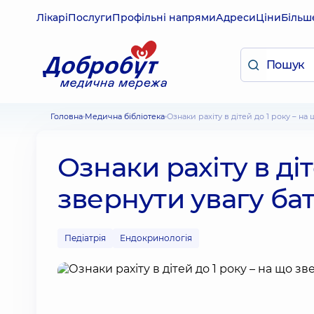
Лікарі
Послуги
Профільні напрями
Адреси
Ціни
Більш
Головна
Медична бібліотека
Ознаки рахіту в дітей до 1 року – н
Ознаки рахіту в діт
звернути увагу ба
Педіатрія
Ендокринологія