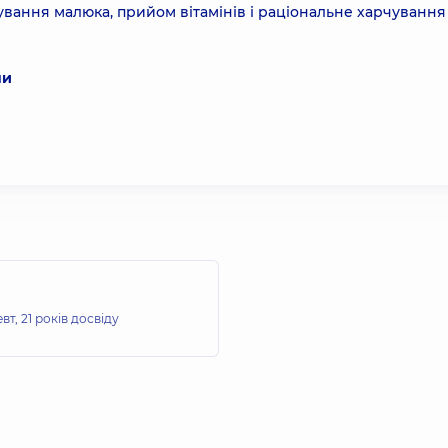
ування малюка, прийом вітамінів і раціональне харчування
ни
евт,
21 років досвіду