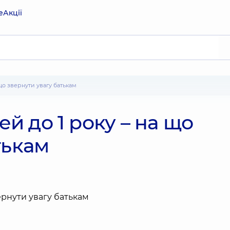
е
Акції
а що звернути увагу батькам
ей до 1 року – на що
тькам