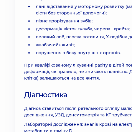
явні відставання у моторному розвитку (м
сісти без сторонньої допомоги);
пізнє прорізування зубів;
деформація кісток тулуба, черепа і хребта;
великий лоб, плоска потилиця, Х-подібна д
«жаб'ячий» живіт;
порушення з боку внутрішніх органів.
При кваліфікованому лікуванні рахіту в дітей по
деформації, як правило, не зникають повністю.
клітка) залишаються на все життя.
Діагностика
Діагноз ставиться після ретельного огляду мал
дослідження, УЗД, денситометрія та КТ трубчасти
Лабораторні дослідження: аналіз крові на електр
метаболіти вітаміну D.