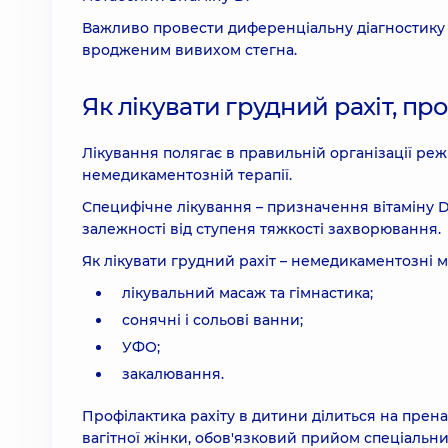
Важливо провести диференціальну діагностику 
вродженим вивихом стегна.
Як лікувати грудний рахіт, пр
Лікування полягає в правильній організації ре
немедикаментозній терапії.
Специфічне лікування – призначення вітаміну D
залежності від ступеня тяжкості захворювання.
Як лікувати грудний рахіт – немедикаментозні м
лікувальний масаж та гімнастика;
сонячні і сольові ванни;
УФО;
закалювання.
Профілактика рахіту в дитини ділиться на прен
вагітної жінки, обов'язковий прийом спеціальн