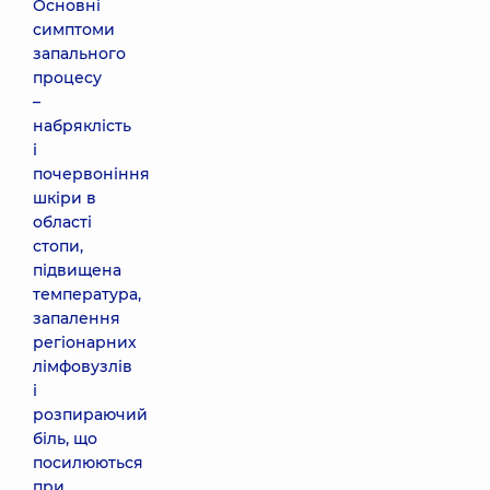
Основні
симптоми
запального
процесу
–
набряклість
і
почервоніння
шкіри в
області
стопи,
підвищена
температура,
запалення
регіонарних
лімфовузлів
і
розпираючий
біль, що
посилюються
при