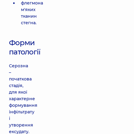
флегмона
м'яких
тканин
стегна.
Форми
патології
Серозна
–
початкова
стадія,
для якої
характерне
формування
інфільтрату
і
утворення
ексудату.