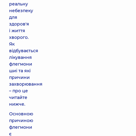
реальну
небезпеку
для
здоров'я
і життя
хворого.
Як
відбувається
лікування
флегмони
шиї та які
причини
захворювання
– про це
читайте
нижче.
Основною
причиною
флегмони
є