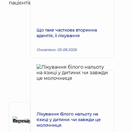
Що таке часткова вторинна
адентія, її лікування
Оновлено: 05.08.2026
Автор
Лікування білого нальоту на
Терещук
язиці у дитини: чи завжди це
молочниця
Сергій
Запис до лікаря