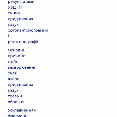
результатами
УЗД, КТ
очниці і
придаткових
пазух,
ортопантомограмми
і
рентгенографії.
Основні
причини:
гнійні
захворювання
очей,
шкіри,
придаткових
пазух,
травми
обличчя.
Ускладненням
флегмони