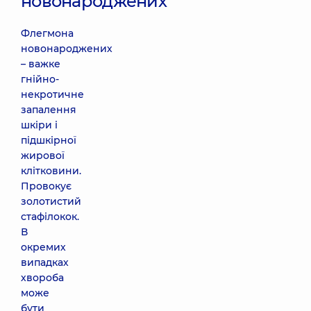
новонароджених
Флегмона
новонароджених
– важке
гнійно-
некротичне
запалення
шкіри і
підшкірної
жирової
клітковини.
Провокує
золотистий
стафілокок.
В
окремих
випадках
хвороба
може
бути