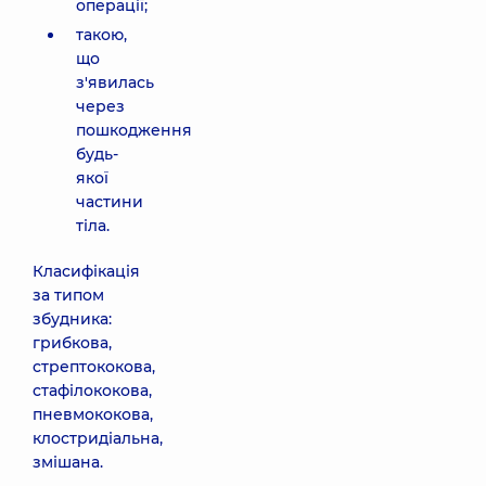
операції;
такою,
що
з'явилась
через
пошкодження
будь-
якої
частини
тіла.
Класифікація
за типом
збудника:
грибкова,
стрептококова,
стафілококова,
пневмококова,
клостридіальна,
змішана.