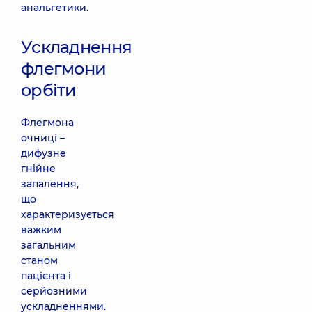
анальгетики.
Ускладнення
флегмони
орбіти
Флегмона
очниці –
дифузне
гнійне
запалення,
що
характеризується
важким
загальним
станом
пацієнта і
серйозними
ускладненнями.