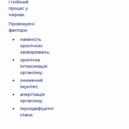
і гнійний
процес у
нирках.
Провокуючі
фактори:
наявність
хронічних
захворювань;
хронічна
інтоксикація
організму;
знижений
імунітет;
алергізація
організму;
імунодефіцитні
стани.