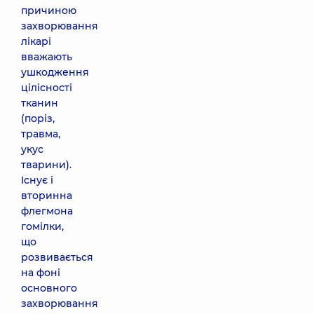
причиною
захворювання
лікарі
вважають
ушкодження
цілісності
тканин
(поріз,
травма,
укус
тварини).
Існує і
вторинна
флегмона
гомілки,
що
розвивається
на фоні
основного
захворювання