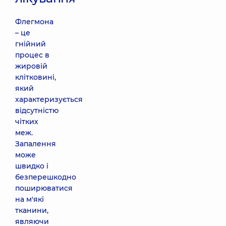
Флегмона
– це
гнійний
процес в
жировій
клітковині,
який
характеризується
відсутністю
чітких
меж.
Запалення
може
швидко і
безперешкодно
поширюватися
на м'які
тканини,
являючи