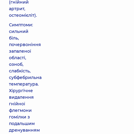
(гнійний
артрит,
остеомієліт).
Симптоми:
сильний
біль,
почервоніння
запаленої
області,
озноб,
слабкість,
субфебрильна
температура.
Хірургічне
видалення
гнійної
флегмони
гомілки з
подальшим
дренуванням