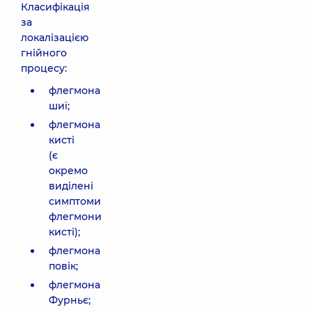
Класифікація
за
локалізацією
гнійного
процесу:
флегмона
шиї;
флегмона
кисті
(є
окремо
виділені
симптоми
флегмони
кисті);
флегмона
повік;
флегмона
Фурньє;