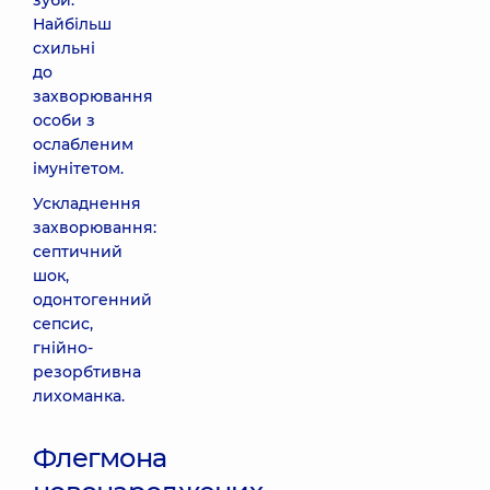
зуби.
Найбільш
схильні
до
захворювання
особи з
ослабленим
імунітетом.
Ускладнення
захворювання:
септичний
шок,
одонтогенний
сепсис,
гнійно-
резорбтивна
лихоманка.
Флегмона