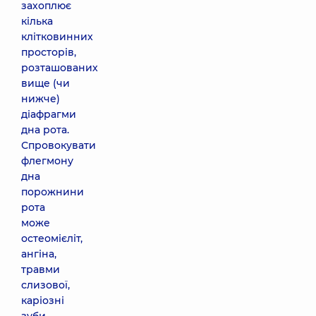
захоплює
кілька
клітковинних
просторів,
розташованих
вище (чи
нижче)
діафрагми
дна рота.
Спровокувати
флегмону
дна
порожнини
рота
може
остеомієліт,
ангіна,
травми
слизової,
каріозні