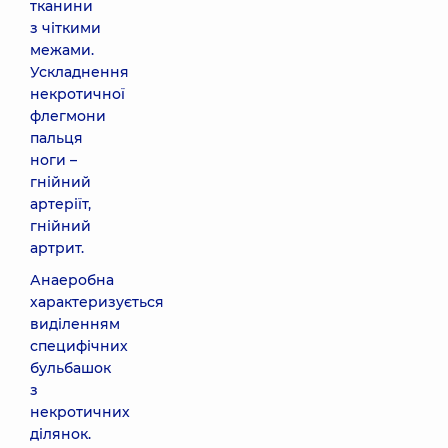
тканини
з чіткими
межами.
Ускладнення
некротичної
флегмони
пальця
ноги –
гнійний
артеріїт,
гнійний
артрит.
Анаеробна
характеризується
виділенням
специфічних
бульбашок
з
некротичних
ділянок.