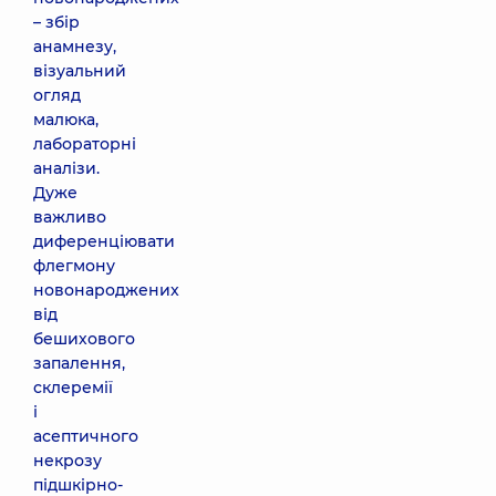
– збір
анамнезу,
візуальний
огляд
малюка,
лабораторні
аналізи.
Дуже
важливо
диференціювати
флегмону
новонароджених
від
бешихового
запалення,
склеремії
і
асептичного
некрозу
підшкірно-