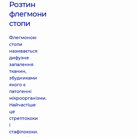
Розтин
флегмони
стопи
Флегмоною
стопи
називається
дифузне
запалення
тканин,
збудниками
якого є
патогенні
мікроорганізми.
Найчастіше
це
стрептококи
і
стафілококи.