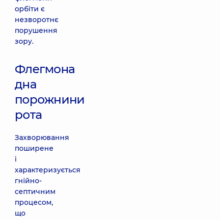
орбіти є
незворотнє
порушення
зору.
Флегмона
дна
порожнини
рота
Захворювання
поширене
і
характеризується
гнійно-
септичним
процесом,
що