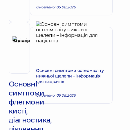
Антонійович
Оновлено: 05.08.2026
Хірург
щелепно-
лицевий
Рецензент
Шукліна
Юлія
Запис до лікаря
Володимирівна
Отоларинголог;
Отоларинголог
дитячий
Основні симптоми остеомієліту
нижньої щелепи – інформація
для пацієнтів
Основні
симптоми
Оновлено: 05.08.2026
флегмони
кисті,
діагностика,
лікування