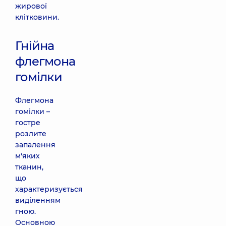
жирової
клітковини.
Гнійна
флегмона
гомілки
Флегмона
гомілки –
гостре
розлите
запалення
м'яких
тканин,
що
характеризується
виділенням
гною.
Основною