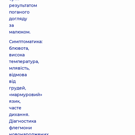
результатом
поганого
догляду
за
малюком.
Симптоматика:
блювота,
висока
температура,
млявість,
відмова
від
грудей,
«мармуровий»
язик,
часте
дихання.
Діагностика
флегмони
новонароджених