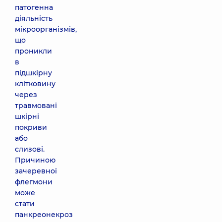
патогенна
діяльність
мікроорганізмів,
що
проникли
в
підшкірну
клітковину
через
травмовані
шкірні
покриви
або
слизові.
Причиною
зачеревної
флегмони
може
стати
панкреонекроз