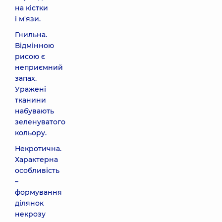
на кістки
і м'язи.
Гнильна.
Відмінною
рисою є
неприємний
запах.
Уражені
тканини
набувають
зеленуватого
кольору.
Некротична.
Характерна
особливість
–
формування
ділянок
некрозу