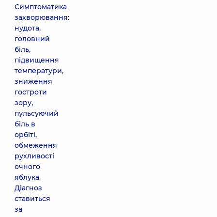
Симптоматика
захворювання:
нудота,
головний
біль,
підвищення
температури,
зниження
гостроти
зору,
пульсуючий
біль в
орбіті,
обмеження
рухливості
очного
яблука.
Діагноз
ставиться
за