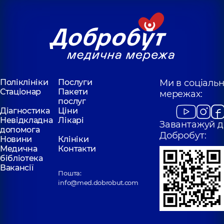
Шепета Олег
Ігорович
Богдан Євгеній
Ортопед-
Олександрович
травматолог;
Хірург щелепно-
Ортопед-
лицевий,
6 років
травматолог
досвіду
дитячий,
19 років
досвіду
Поліклініки
Послуги
Ми в соціаль
Стаціонар
Пакети
мережах:
послуг
Діагностика
Ціни
Невідкладна
Лікарі
Завантажуй д
допомога
Добробут:
Новини
Клініки
Медична
Контакти
бібліотека
Вакансії
Пошта:
info@med.dobrobut.com