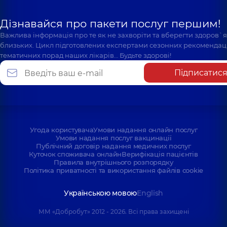
Дізнавайся про пакети послуг першим!
Важлива інформація про те як не захворіти та вберегти здоров`
близьких. Цикл підготовлених експертами сезонних рекомендаці
тематичних порад наших лікарів… Будьте здорові!
Підписатис
Угода користувача
Умови надання онлайн послуг
Умови надання послуг вакцинації
Публічний договір надання медичних послуг
Куточок споживача онлайн
Верифікація пацієнтів
Правила внутрішнього розпорядку
Політика приватності та використання файлів cookie
Українською мовою
English
ММ «Добробут» 2012 - 2026. Всі права захищені