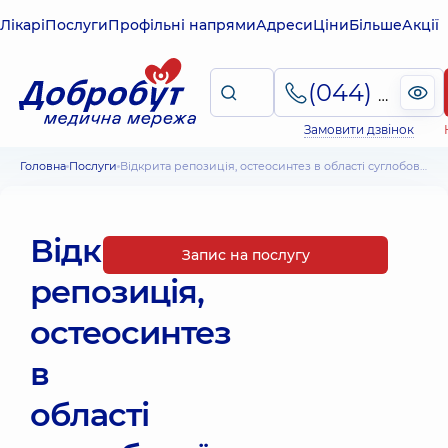
Лікарі
Послуги
Профільні напрями
Адреси
Ціни
Більше
Акції
(044) 495-2-888
Замовити дзвінок
Головна
Послуги
Відкрита репозиція, остеосинтез в області суглобової головки (за одну зону остеосинтезу без вартості фіксаторів)
Відкрита
Запис на послугу
репозиція,
остеосинтез
в
області