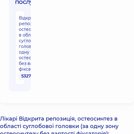
послуги:
Відкрита
репозиція,
остеосинтез
в області
суглобової
головки (за
одну зону
остеосинтезу
без вартості
фіксаторів)
53270 грн
Лікарі Відкрита репозиція, остеосинтез в
області суглобової головки (за одну зону
остеосинтезу без вартості фіксаторів):