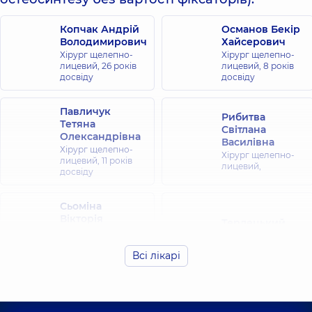
Копчак Андрій
Османов Бекір
Володимирович
Хайсерович
Хірург щелепно-
Хірург щелепно-
лицевий,
26 років
лицевий,
8 років
досвіду
досвіду
Павличук
Рибитва
Тетяна
Світлана
Олександрівна
Василівна
Хірург щелепно-
Хірург щелепно-
лицевий,
11 років
лицевий,
досвіду
Сьоміна
Вікторія
Терлецький
Миколаївна
Ростислав
Ортопед-
Олегович
Всі лікарі
травматолог
Хірург щелепно-
дитячий; Лікар з
лицевий,
10 років
ультразвукової
досвіду
діагностики,
20
років досвіду