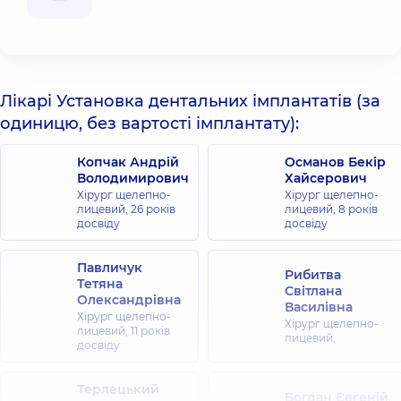
Лікарі Установка дентальних імплантатів (за
одиницю, без вартості імплантату):
Копчак Андрій
Османов Бекір
Володимирович
Хайсерович
Хірург щелепно-
Хірург щелепно-
лицевий,
26 років
лицевий,
8 років
досвіду
досвіду
Павличук
Рибитва
Тетяна
Світлана
Олександрівна
Василівна
Хірург щелепно-
Хірург щелепно-
лицевий,
11 років
лицевий,
досвіду
Терлецький
Богдан Євгеній