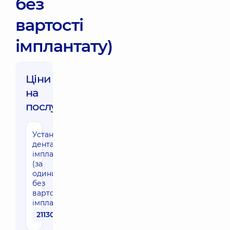
без
вартості
імплантату)
Ціни
на
послуги:
Установка
дентальних
імплантатів
(за
одиницю,
без
вартості
імплантату)
21130 грн