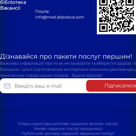
бібліотека
Вакансії
Пошта:
info@med.dobrobut.com
Дізнавайся про пакети послуг першим!
Важлива інформація про те як не захворіти та вберегти здоров`
близьких. Цикл підготовлених експертами сезонних рекомендаці
тематичних порад наших лікарів… Будьте здорові!
Підписатис
Угода користувача
Умови надання онлайн послуг
Умови надання послуг вакцинації
Публічний договір надання медичних послуг