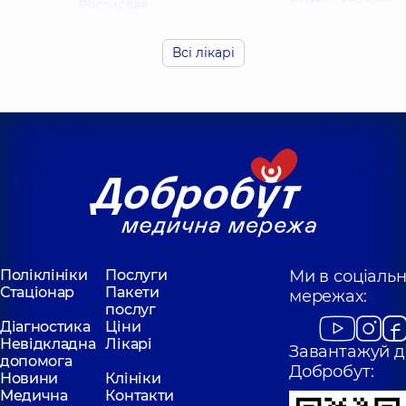
Ростислав
Олександрович
Олегович
Хірург щелепно-
Хірург щелепно-
лицевий,
6 років
Всі лікарі
лицевий,
10 років
досвіду
досвіду
Поліклініки
Послуги
Ми в соціаль
Стаціонар
Пакети
мережах:
послуг
Діагностика
Ціни
Невідкладна
Лікарі
Завантажуй д
допомога
Добробут:
Новини
Клініки
Медична
Контакти