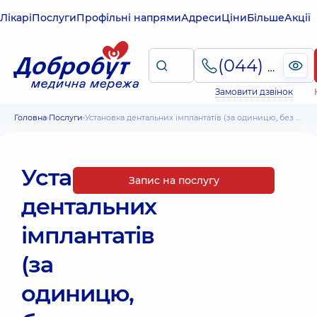
Лікарі
Послуги
Профільні напрями
Адреси
Ціни
Більше
Акції
(044) 495-2-888
Замовити дзвінок
Головна
Послуги
Установка дентальних імплантатів (за одиницю, без вартості імплантату)
Установка
Запис на послугу
дентальних
імплантатів
(за
одиницю,