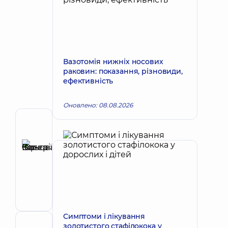
Вазотомія нижніх носових
раковин: показання, різновиди,
ефективність
Оновлено: 08.08.2026
Автор
Іванова-
Юр
Запис до лікаря
Ольга
Валеріївна
Отоларинголог;
Алерголог;
Отоларинголог
дитячий
Симптоми і лікування
золотистого стафілокока у
Рецензент