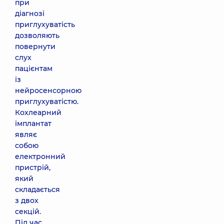
при
діагнозі
приглухуватість
дозволяють
повернути
слух
пацієнтам
із
нейросенсорною
приглухуватістю.
Кохлеарний
імплантат
являє
собою
електронний
пристрій,
який
складається
з двох
секцій.
Під час