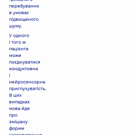
перебування
в умовах
підвищеного
шуму.
У одного
і того ж
пацієнта
може
поєднуватися
кондуктивна
і
нейросенсорна
приглухуватість.
В цих
випадках
мова йде
про
змішану
форми