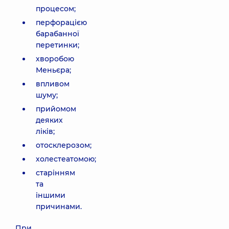
процесом;
перфорацією
барабанної
перетинки;
хворобою
Меньєра;
впливом
шуму;
прийомом
деяких
ліків;
отосклерозом;
холестеатомою;
старінням
та
іншими
причинами.
При