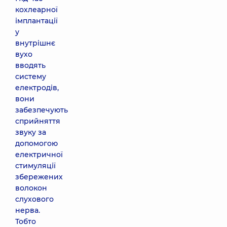
кохлеарної
імплантації
у
внутрішнє
вухо
вводять
систему
електродів,
вони
забезпечують
сприйняття
звуку за
допомогою
електричної
стимуляції
збережених
волокон
слухового
нерва.
Тобто