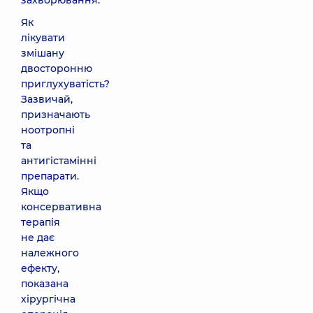
захворювання.
Як
лікувати
змішану
двосторонню
приглухуватість?
Зазвичай,
призначають
ноотропні
та
антигістамінні
препарати.
Якщо
консервативна
терапія
не дає
належного
ефекту,
показана
хірургічна