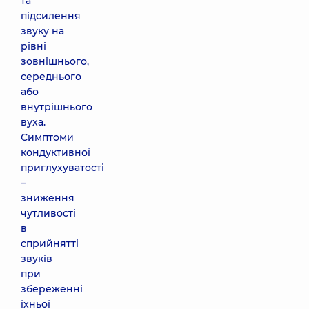
та
підсилення
звуку на
рівні
зовнішнього,
середнього
або
внутрішнього
вуха.
Симптоми
кондуктивної
приглухуватості
–
зниження
чутливості
в
сприйнятті
звуків
при
збереженні
їхньої