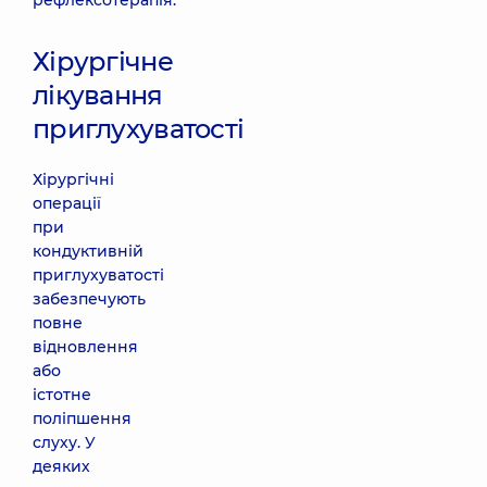
рефлексотерапія.
Хірургічне
лікування
приглухуватості
Хірургічні
операції
при
кондуктивній
приглухуватості
забезпечують
повне
відновлення
або
істотне
поліпшення
слуху. У
деяких