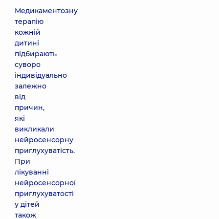
Медикаментозну
терапію
кожній
дитині
підбирають
суворо
індивідуально
залежно
від
причин,
які
викликали
нейросенсорну
приглухуватість.
При
лікуванні
нейросенсорної
приглухуватості
у дітей
також