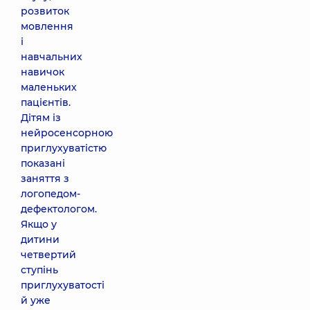
розвиток
мовлення
і
навчальних
навичок
маленьких
пацієнтів.
Дітям із
нейросенсорною
приглухуватістю
показані
заняття з
логопедом-
дефектологом.
Якщо у
дитини
четвертий
ступінь
приглухуватості
й уже