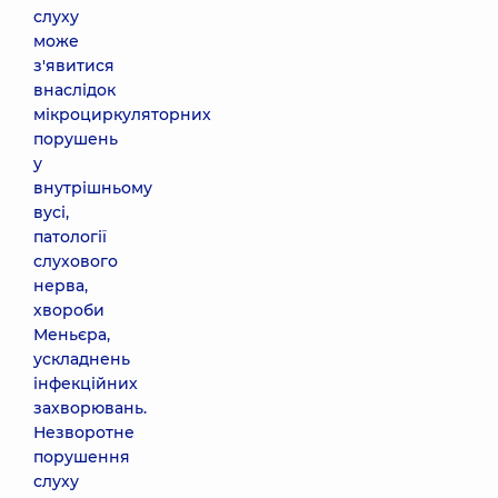
слуху
може
з'явитися
внаслідок
мікроциркуляторних
порушень
у
внутрішньому
вусі,
патології
слухового
нерва,
хвороби
Меньєра,
ускладнень
інфекційних
захворювань.
Незворотне
порушення
слуху