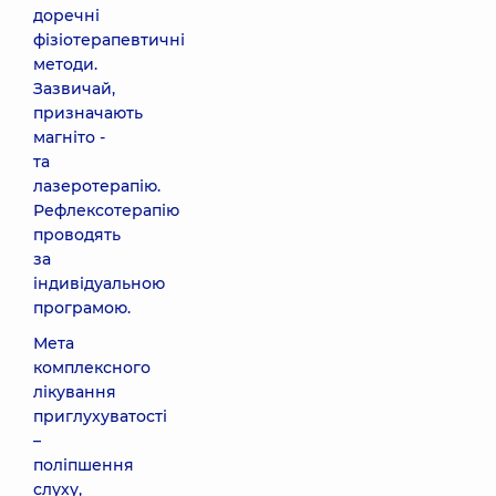
доречні
фізіотерапевтичні
методи.
Зазвичай,
призначають
магніто -
та
лазеротерапію.
Рефлексотерапію
проводять
за
індивідуальною
програмою.
Мета
комплексного
лікування
приглухуватості
–
поліпшення
слуху,