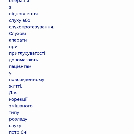
операція
з
відновлення
слуху або
слухопротезування.
Слухові
апарати
при
приглухуватості
допомагають
пацієнтам
у
повсякденному
житті.
Для
корекції
змішаного
типу
розладу
слуху
потрібні