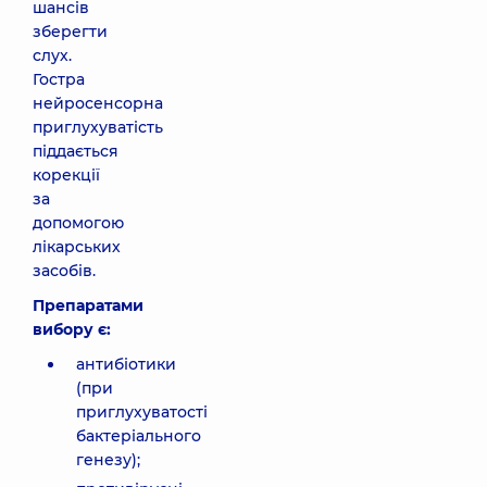
шансів
зберегти
слух.
Гостра
нейросенсорна
приглухуватість
піддається
корекції
за
допомогою
лікарських
засобів.
Препаратами
вибору є:
антибіотики
(при
приглухуватості
бактеріального
генезу);