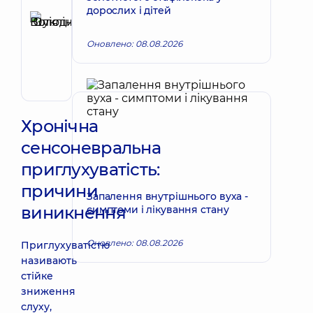
дорослих і дітей
Шукліна
Юлія
Запис до лікаря
Оновлено: 08.08.2026
Володимирівна
Отоларинголог;
Отоларинголог
дитячий
Хронічна
сенсоневральна
приглухуватість:
причини
Запалення внутрішнього вуха -
виникнення
симптоми і лікування стану
Оновлено: 08.08.2026
Приглухуватістю
називають
стійке
зниження
слуху,