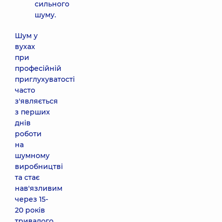
сильного
шуму.
Шум у
вухах
при
професійній
приглухуватості
часто
з'являється
з перших
днів
роботи
на
шумному
виробництві
та стає
нав'язливим
через 15-
20 років
тривалого