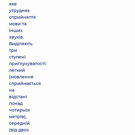
яке
утрудняє
сприйняття
мови та
інших
звуків.
Виділяють
три
ступені
приглухуватості:
легкий
(мовлення
сприймається
на
відстані
понад
чотирьох
метрів),
середній
(від двох