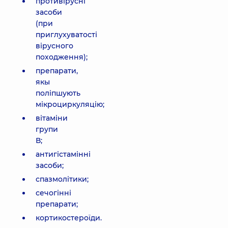
противірусні
засоби
(при
приглухуватості
вірусного
походження);
препарати,
якы
поліпшують
мікроциркуляцію;
вітаміни
групи
В;
антигістамінні
засоби;
спазмолітики;
сечогінні
препарати;
кортикостероїди.