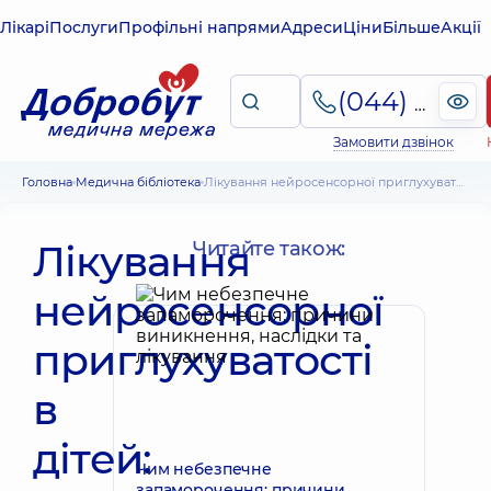
Лікарі
Послуги
Профільні напрями
Адреси
Ціни
Більше
Акції
(044) 495-2-888
Замовити дзвінок
Головна
Медична бібліотека
Лікування нейросенсорної приглухуватості в дітей: кохлеарна імплантація
Лікування
Читайте також:
нейросенсорної
приглухуватості
в
дітей:
Чим небезпечне
запаморочення: причини