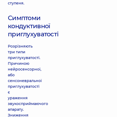
ступеня.
Симптоми
кондуктивної
приглухуватості
Розрізняють
три типи
приглухуватості.
Причиною
нейросенсорної,
або
сенсоневральної
приглухуватості
є
ураження
звукосприймаючого
апарату.
Зниження