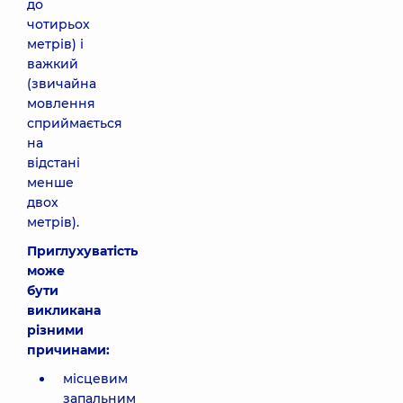
до
чотирьох
метрів) і
важкий
(звичайна
мовлення
сприймається
на
відстані
менше
двох
метрів).
Приглухуватість
може
бути
викликана
різними
причинами:
місцевим
запальним