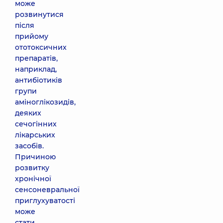
може
розвинутися
після
прийому
ототоксичних
препаратів,
наприклад,
антибіотиків
групи
аміноглікозидів,
деяких
сечогінних
лікарських
засобів.
Причиною
розвитку
хронічної
сенсоневральної
приглухуватості
може
стати