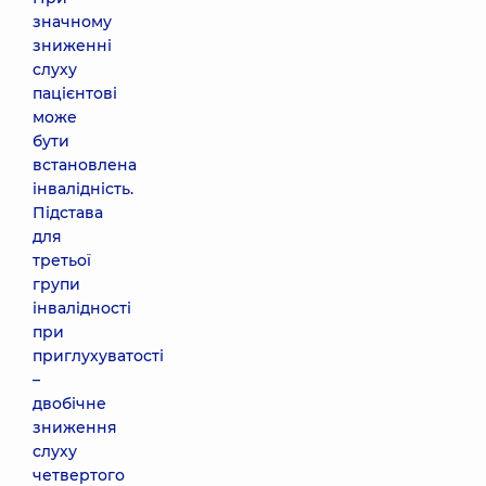
значному
зниженні
слуху
пацієнтові
може
бути
встановлена
інвалідність.
Підстава
для
третьої
групи
інвалідності
при
приглухуватості
–
двобічне
зниження
слуху
четвертого