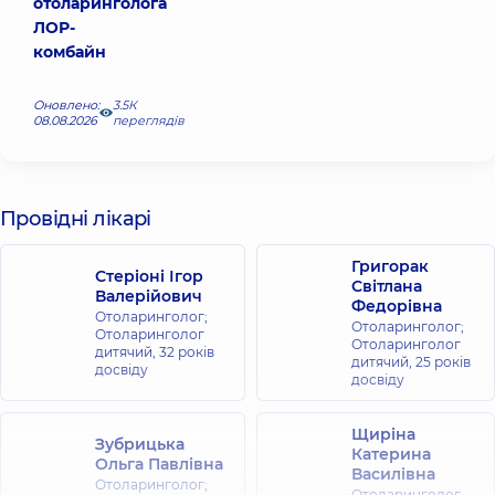
отоларинголога
ЛОР-
комбайн
Оновлено:
3.5К
08.08.2026
переглядів
Провідні лікарі
Григорак
Стеріоні Ігор
Світлана
Валерійович
Федорівна
Отоларинголог;
Отоларинголог;
Отоларинголог
Отоларинголог
дитячий,
32 років
дитячий,
25 років
досвіду
досвіду
Щиріна
Зубрицька
Катерина
Ольга Павлівна
Василівна
Отоларинголог;
Отоларинголог