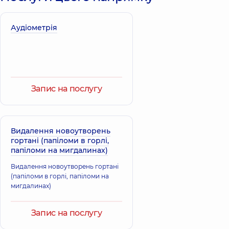
Клячківський
Гавриленко
Аудіометрія
Дмитро
Юрій
Миколайович
Володимирович
Отоларинголог;
Отоларинголог
Отоларинголог
дитячий;
дитячий,
7 років
Отоларинголог,
33
досвіду
років досвіду
Запис на послугу
Клевець
Катерина
Калита Ірина
Павлівна
Миколаївна
Лікар загальної
Видалення новоутворень
Отоларинголог
практики -
гортані (папіломи в горлі,
дитячий;
сімейний лікар;
папіломи на мигдалинах)
Отоларинголог,
29
Гастроентеролог;
років досвіду
Дієтолог;
Видалення новоутворень гортані
Терапевт,
12 років
(папіломи в горлі, папіломи на
досвіду
мигдалинах)
Колупаєва
Берест Денис
Марія
Запис на послугу
Володимирович
Геннадіївна
Отоларинголог;