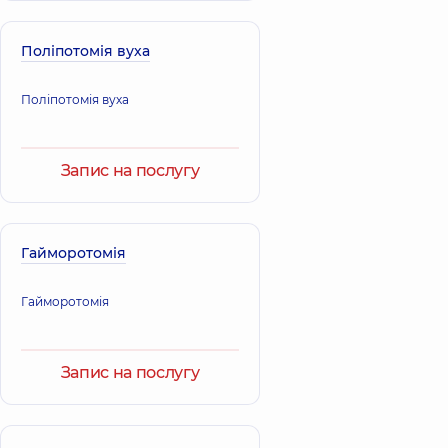
Отоларинголог;
Отоларинголог
Отоларинголог
дитячий,
16 років
дитячий,
19 років
досвіду
Поліпотомія вуха
досвіду
Бородіна Олена
Поліпотомія вуха
Олександрівна
Згортюк
Лікар загальної
Антоніна
практики -
Русланівна
Запис на послугу
сімейний лікар;
Гастроентеролог;
Отоларинголог
Дієтолог; Лікар з
дитячий;
ультразвукової
Отоларинголог,
5
діагностики;
років досвіду
Терапевт,
24 років
Гайморотомія
досвіду
Гайморотомія
Іванова-Юр
Григорак
Ольга
Світлана
Валеріївна
Федорівна
Отоларинголог;
Запис на послугу
Отоларинголог;
Алерголог;
Отоларинголог
Отоларинголог
дитячий,
25 років
дитячий,
14 років
досвіду
досвіду