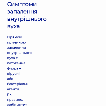
Симптоми
запалення
внутрішнього
вуха
Прямою
причиною
запалення
внутрішнього
вуха є
патогенна
флора –
вірусні
або
бактеріальні
агенти.
Як
правило,
лабіринтит