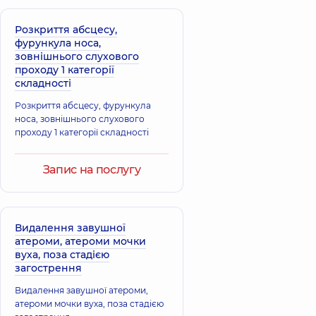
Розкриття абсцесу,
фурункула носа,
зовнішнього слухового
проходу 1 категорії
складності
Розкриття абсцесу, фурункула
носа, зовнішнього слухового
проходу 1 категорії складності
Запис на послугу
Видалення завушної
атероми, атероми мочки
вуха, поза стадією
загострення
Видалення завушної атероми,
атероми мочки вуха, поза стадією