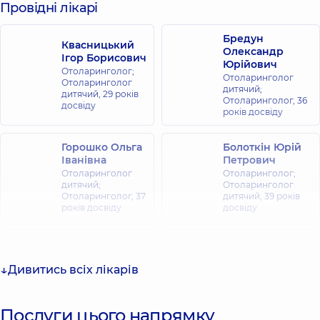
Провідні лікарі
Бредун
Квасницький
Олександр
Ігор Борисович
Юрійович
Отоларинголог;
Отоларинголог
Отоларинголог
дитячий;
дитячий,
29 років
Отоларинголог,
36
досвіду
років досвіду
Горошко Ольга
Болоткін Юрій
Іванівна
Петрович
Отоларинголог
Отоларинголог;
дитячий;
Отоларинголог
Отоларинголог,
37
дитячий,
39 років
років досвіду
досвіду
Гримайло
Боровик Сергій
Богдан
Володимирович
Петрович
Дивитись всіх лікарів
Отоларинголог;
Отоларинголог;
Отоларинголог
Отоларинголог
дитячий,
6 років
дитячий,
7 років
досвіду
Послуги цього напрямку
досвіду