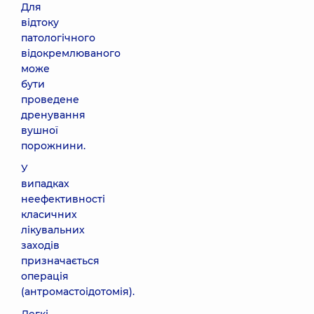
Для
відтоку
патологічного
відокремлюваного
може
бути
проведене
дренування
вушної
порожнини.
У
випадках
неефективності
класичних
лікувальних
заходів
призначається
операція
(антромастоідотомія).