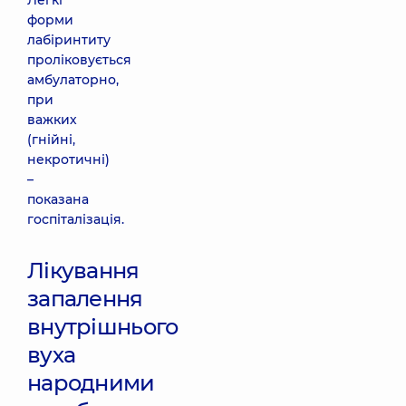
Легкі
форми
лабіринтиту
проліковується
амбулаторно,
при
важких
(гнійні,
некротичні)
–
показана
госпіталізація.
Лікування
запалення
внутрішнього
вуха
народними