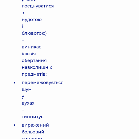
поєднуватися
з
нудотою
і
блювотою)
–
виникає
ілюзія
обертання
навколишніх
предметів;
перемежовується
шум
у
вухах
–
тиннитус;
виражений
больовий
синдром