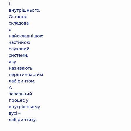
і
внутрішнього.
Остання
складова
є
найскладнішою
частиною
слуховий
системи,
яку
називають
перетинчастим
лабіринтом.
А
запальний
процес у
внутрішньому
вусі –
лабіринтиту.