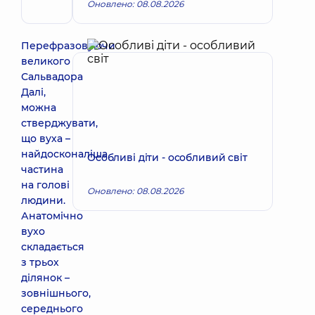
ендоваскулярний
Оновлено: 08.08.2026
Перефразовуючи
великого
Сальвадора
Далі,
можна
стверджувати,
що вуха –
найдосконаліша
Особливі діти - особливий світ
частина
на голові
Оновлено: 08.08.2026
людини.
Анатомічно
вухо
складається
з трьох
ділянок –
зовнішнього,
середнього