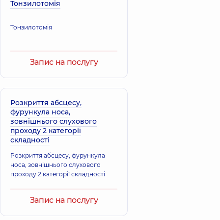
Тонзилотомія
Волошина
Кондрацька
Ельвіра
Ірина
Тонзилотомія
Рафаїлівна
Олександрівна
Отоларинголог;
Отоларинголог;
Отоларинголог
Отоларинголог
дитячий,
25 років
дитячий,
36 років
Запис на послугу
досвіду
досвіду
Власенко
Курило Артем
Ярослав
Розкриття абсцесу,
Вікторович
Юрійович
фурункула носа,
Отоларинголог;
Лікар загальної
зовнішнього слухового
Отоларинголог
практики -
проходу 2 категорії
дитячий,
13 років
сімейний лікар;
складності
досвіду
Терапевт,
14 років
досвіду
Розкриття абсцесу, фурункула
носа, зовнішнього слухового
проходу 2 категорії складності
Запис на послугу