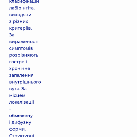
класифікацій
лабірінтіта,
виходячи
з різних
критеріїв.
За
вираженості
симптомів
розрізняють
гостре і
хронічне
запалення
внутрішнього
вуха. За
місцем
локалізації
–
обмежену
і дифузну
форми.
Структурні