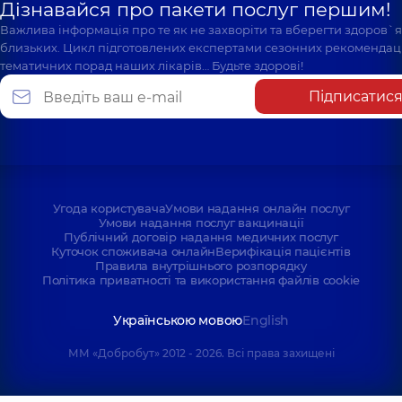
Дізнавайся про пакети послуг першим!
Важлива інформація про те як не захворіти та вберегти здоров`
близьких. Цикл підготовлених експертами сезонних рекомендаці
тематичних порад наших лікарів… Будьте здорові!
Підписатис
Угода користувача
Умови надання онлайн послуг
Умови надання послуг вакцинації
Публічний договір надання медичних послуг
Куточок споживача онлайн
Верифікація пацієнтів
Правила внутрішнього розпорядку
Політика приватності та використання файлів cookie
Українською мовою
English
ММ «Добробут» 2012 - 2026. Всі права захищені