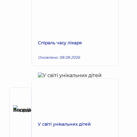
Спіраль часу лікаря
Оновлено: 08.08.2026
Автор,
Рецензент
Басацький
Запис до лікаря
Андрій
У світі унікальних дітей
Володимирович
Хірург