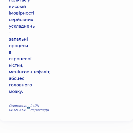
полягає у
високій
імовірності
серйозних
ускладнень
–
запальні
процеси
в
скроневої
кістки,
менінгоенцефаліт,
абсцес
головного
мозку.
Оновлено:
24.7К
08.08.2026
перегляди