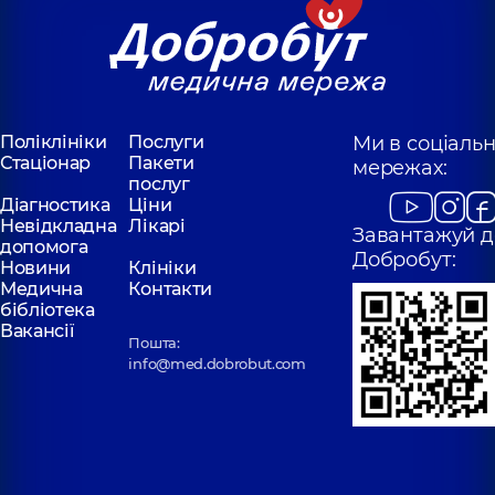
Поліклініки
Послуги
Ми в соціаль
Стаціонар
Пакети
мережах:
послуг
Діагностика
Ціни
Невідкладна
Лікарі
Завантажуй д
допомога
Добробут:
Новини
Клініки
Медична
Контакти
бібліотека
Вакансії
Пошта:
info@med.dobrobut.com