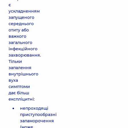
є
ускладненням
запущеного
середнього
отиту або
важкого
загального
інфекційного
захворювання.
Тільки
запалення
внутрішнього
вуха
симптоми
дає більш
експліцитні:
непроходящі
приступообразні
запаморочення
(може