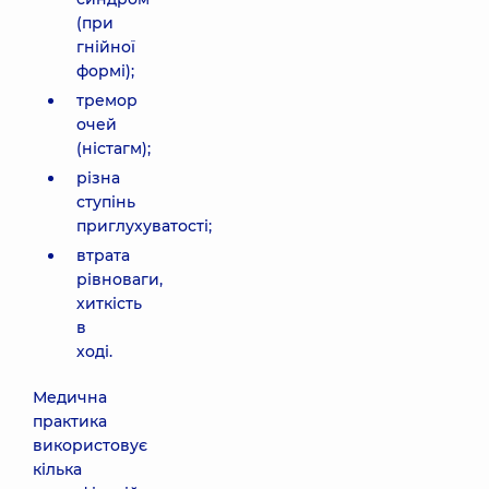
(при
гнійної
формі);
тремор
очей
(ністагм);
різна
ступінь
приглухуватості;
втрата
рівноваги,
хиткість
в
ході.
Медична
практика
використовує
кілька