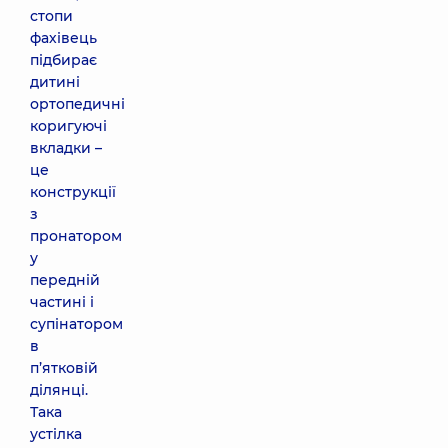
стопи
фахівець
підбирає
дитині
ортопедичні
коригуючі
вкладки –
це
конструкції
з
пронатором
у
передній
частині і
супінатором
в
п’ятковій
ділянці.
Така
устілка