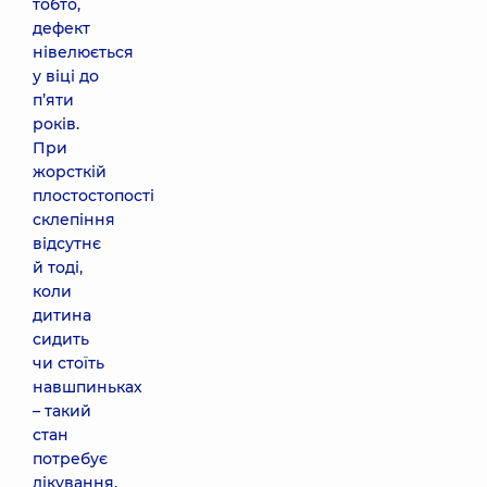
тобто,
дефект
нівелюється
у віці до
п’яти
років.
При
жорсткій
плостостопості
склепіння
відсутнє
й тоді,
коли
дитина
сидить
чи стоїть
навшпиньках
– такий
стан
потребує
лікування.