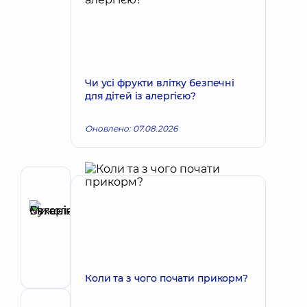
Чи усі фрукти влітку безпечні
для дітей із алергією?
Оновлено: 07.08.2026
Автор
Бухаріна
Євгенія
Запис до лікаря
Миколаївна
Педіатр;
Психіатр
Коли та з чого почати прикорм?