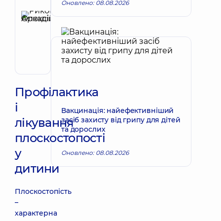
Рецензент
Оновлено: 08.08.2026
Риков
Олексій
Запис до лікаря
Аркадійович
Педіатр;
Гастроентеролог
дитячий
Профілактика
і
Вакцинація: найефективніший
лікування
засіб захисту від грипу для дітей
та дорослих
плоскостопості
у
Оновлено: 08.08.2026
дитини
Плоскостопість
–
характерна