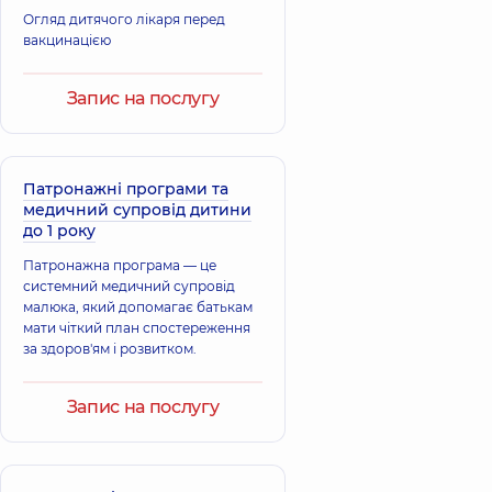
Огляд дитячого лікаря перед
Рижков Богдан
Засаднюк Іван
вакцинацією
Сергійович
Андрійович
Ортопед-
Ортопед-
травматолог,
10
травматолог,
25
Запис на послугу
років досвіду
років досвіду
Романенко
Скобенко
Дмитро
Євгеній
Патронажні програми та
Олександрович
Олександрович
медичний супровід дитини
Ортопед-
Ортопед-
до 1 року
травматолог,
8
травматолог,
20
років досвіду
років досвіду
Патронажна програма — це
системний медичний супровід
Зайцева
малюка, який допомагає батькам
Тригубенко
Вікторія
мати чіткий план спостереження
Сергій Львович
Григорівна
за здоров'ям і розвитком.
Ортопед-
Ортопед-
травматолог,
31
травматолог,
36
років досвіду
років досвіду
Запис на послугу
Федорина
Лебедько
Едуард
Сергій
Олександрович
Анатолійович