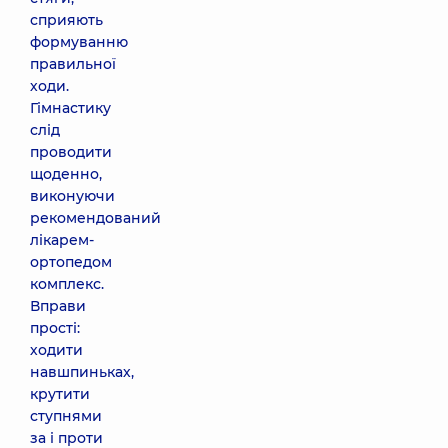
сприяють
формуванню
правильної
ходи.
Гімнастику
слід
проводити
щоденно,
виконуючи
рекомендований
лікарем-
ортопедом
комплекс.
Вправи
прості:
ходити
навшпиньках,
крутити
ступнями
за і проти