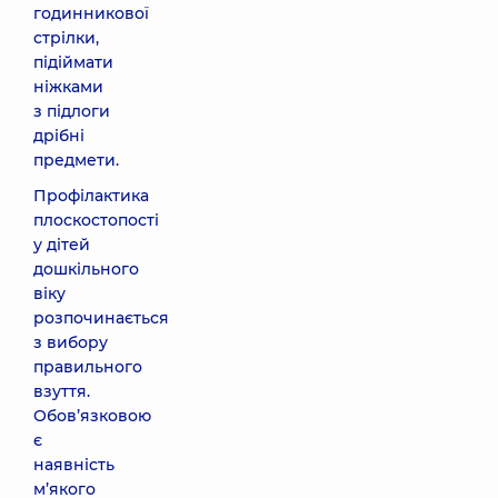
годинникової
стрілки,
підіймати
ніжками
з підлоги
дрібні
предмети.
Профілактика
плоскостопості
у дітей
дошкільного
віку
розпочинається
з вибору
правильного
взуття.
Обов’язковою
є
наявність
м’якого