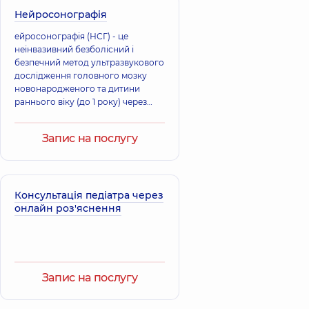
Дорофєєв Євген
фізкультури та
Нейросонографія
Олегович
спортивної
медицини; Лікар
Ортопед-
ейросонографія (НСГ) - це
фізичної та
травматолог,
неінвазивний безболісний і
реабілітаційної
медицини (ФРМ);
безпечний метод ультразвукового
Ортопед-
дослідження головного мозку
травматолог,
25
новонародженого та дитини
років досвіду
раннього віку (до 1 року) через
природні отвори в черепі, відкриті
тім’ячка: переднє (велике)
Запис на послугу
тім’ячко, заднє (потил
Консультація педіатра через
онлайн роз'яснення
Запис на послугу