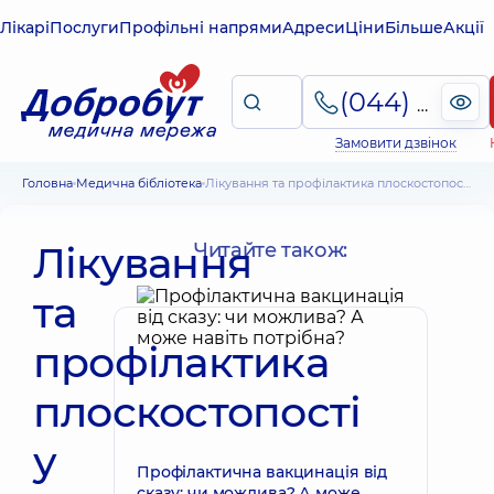
Лікарі
Послуги
Профільні напрями
Адреси
Ціни
Більше
Акції
(044) 495-2-888
Замовити дзвінок
Головна
Медична бібліотека
Лікування та профілактика плоскостопості у дітей дошкільного віку
Лікування
Читайте також:
та
профілактика
плоскостопості
у
Профілактична вакцинація від
сказу: чи можлива? А може