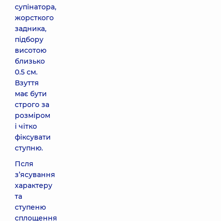
супінатора,
жорсткого
задника,
підбору
висотою
близько
0.5 см.
Взуття
має бути
строго за
розміром
і чітко
фіксувати
ступню.
Псля
з’ясування
характеру
та
ступеню
сплощення