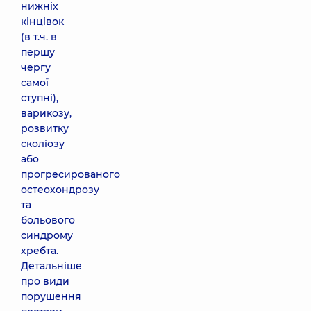
нижніх
кінцівок
(в т.ч. в
першу
чергу
самої
ступні),
варикозу,
розвитку
сколіозу
або
прогресированого
остеохондрозу
та
больового
синдрому
хребта.
Детальніше
про види
порушення