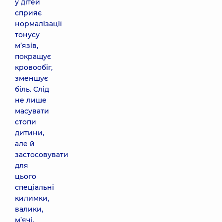
у дітей
сприяє
нормалізації
тонусу
м’язів,
покращує
кровообіг,
зменшує
біль. Слід
не лише
масувати
стопи
дитини,
але й
застосовувати
для
цього
спеціальні
килимки,
валики,
м’ячі.