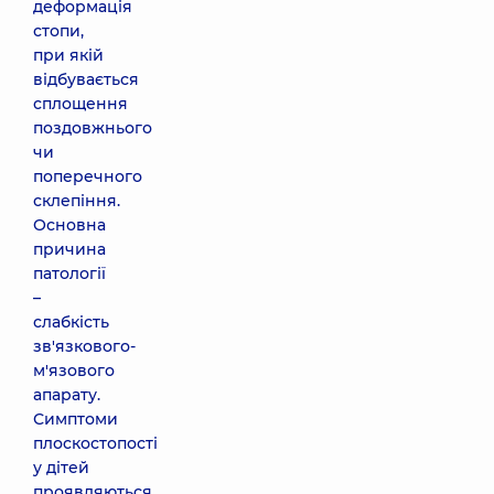
деформація
стопи,
при якій
відбувається
сплощення
поздовжнього
чи
поперечного
склепіння.
Основна
причина
патології
–
слабкість
зв'язкового-
м'язового
апарату.
Симптоми
плоскостопості
у дітей
проявляються