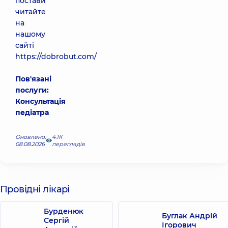
постави
читайте
на
нашому
сайті
https://dobrobut.com/
Пов'язані
послуги:
Консультація
педіатра
Оновлено:
4.1К
08.08.2026
переглядів
Провідні лікарі
Бурденюк
Буглак Андрій
Сергій
Ігорович