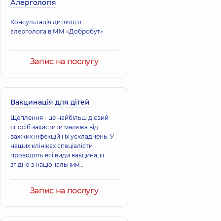
Алергологія
Ортопед-
Ортопед-
травматолог;
травматолог,
30
Консультація дитячого
Нейрохірург,
років досвіду
алерголога в ММ «Добробут»
Батрак
Лобач Станіслав
Володимир
Запис на послугу
Ігоревич
Петрович
Ортопед-
Ортопед-
травматолог,
28
травматолог,
26
років досвіду
років досвіду
Вакцинація для дітей
Тарнавський
Щеплення - це найбільш дієвий
Чупахін Юрій
Ігор
спосіб захистити малюка від
Анатолійович
Володимирович
важких інфекцій і їх ускладнень. У
Ортопед-
Ортопед-
наших клініках спеціалісти
травматолог,
29
травматолог,
25
років досвіду
проводять всі види вакцинації
років досвіду
згідно з національним
календарем, щоб підтримати
Миць Ярослав
імунітет дитини та запобігти
Запис на послугу
Володимирович
захворюванням. Підтримайте
Реабілітолог;
імунітет дитини, подбайте про
Вертебролог; Лікар
його здоров’я.
лікувальної