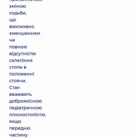
зміною
ходьби,
що
викликано
зменшенням
чи
повною
відсутністю
склепіння
стопи в
положенні
стоячи.
Стан
вважають
доброякісною
педіатричною
плоскостопістю,
якщо
передню
частину