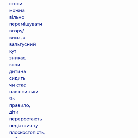
стопи
можна
вільно
переміщувати
вгору/
вниз, а
вальгусний
кут
зникає,
коли
дитина
сидить
чи стає
навшпиньки.
Як
правило,
діти
переростають
педіатричну
плоскостопість,