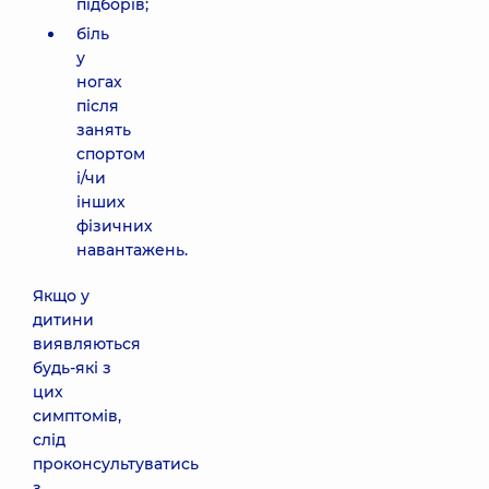
підборів;
біль
у
ногах
після
занять
спортом
і/чи
інших
фізичних
навантажень.
Якщо у
дитини
виявляються
будь-які з
цих
симптомів,
слід
проконсультуватись
з