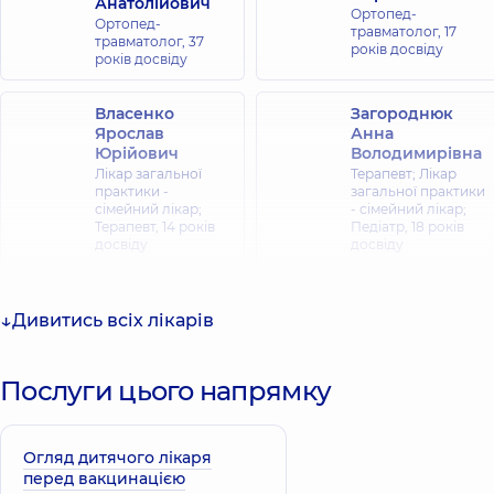
Анатолійович
Ортопед-
Ортопед-
травматолог,
17
травматолог,
37
років досвіду
років досвіду
Власенко
Загороднюк
Ярослав
Анна
Юрійович
Володимирівна
Лікар загальної
Терапевт; Лікар
практики -
загальної практики
сімейний лікар;
- сімейний лікар;
Терапевт,
14 років
Педіатр,
18 років
досвіду
досвіду
Стельмах Ігор
Миколайович
Дивитись всіх лікарів
Вертебролог; Лікар
Козіянчук Ігор
фізичної та
Юрійович
реабілітаційної
Послуги цього напрямку
Ортопед-
медицини (ФРМ);
травматолог,
Ортопед-
травматолог;
Реабілітолог,
39
Огляд дитячого лікаря
років досвіду
перед вакцинацією