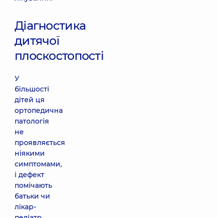
Діагностика
дитячої
плоскостопості
У
більшості
дітей ця
ортопедична
патологія
не
проявляється
ніякими
симптомами,
і дефект
помічають
батьки чи
лікар-
педіатр.