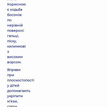
Корисною
є ходьба
босоніж
по
нерівній
поверхні:
гальці,
піску,
килимкові
з
високим
ворсом.
Вправи
при
плоскостопості
у дітей
допомагають
укріпити
м’язи,
стяги,