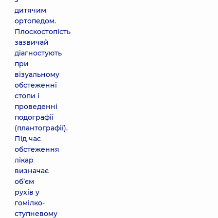
дитячим
ортопедом.
Плоскостопість
зазвичай
діагностують
при
візуальному
обстеженні
стопи і
проведенні
подографії
(плантографії).
Під час
обстеження
лікар
визначає
об’єм
рухів у
гомілко-
ступневому