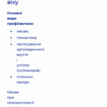
віку
Основні
види
профілактики:
масаж;
гімнастика;
застосування
ортопедичного
взуття
і
устілок
(супінаторів);
гігієнічні
заходи.
Масаж
при
плоскостопості