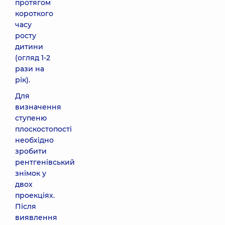
протягом
короткого
часу
росту
дитини
(огляд 1-2
рази на
рік).
Для
визначення
ступеню
плоскостопості
необхідно
зробити
рентгенівський
знімок у
двох
проекціях.
Після
виявлення