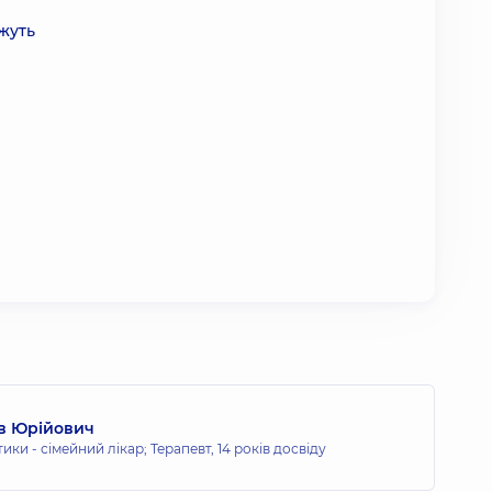
ожуть
в Юрійович
тики - сімейний лікар; Терапевт,
14 років досвіду