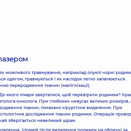
лазером
сцях можливого травмування, наприклад опуклі чорні родим
ся одягом, травмуються і як наслідок легко запалюються.
ою переродження тканин (малігнізації).
 До якого лікаря звертатися, щоб перевірити родимки? Кр
атолога-онколога. При глибоких невусах великих розмірів, 
еродження тканин, показано хірургічне видалення. При
гістологічне дослідження тканин родимки. Операція прово
ичай зберігається невеликий шрам.
идалення. Шрамів після видалення родимок на обличчі за