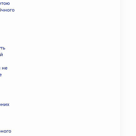
метою
ічного
уть
ий
й не
е
рних
рного