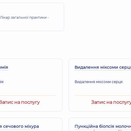
Лікар загальної практики -
омія
Видалення міксоми серц
ія
Видалення міксоми серця
Запис на послугу
Запис на послуг
я сечового міхура
Пункційна біопсія молоч