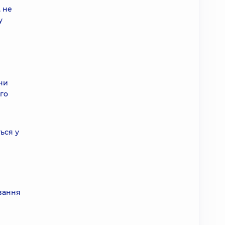
, не
у
ини
го
ься у
вання