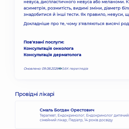
невуса, диспластичного невуса або меланоми. К
асиметрія, розмитість, видимі зміни, діаметр б
знадобитися й інші тести. Як правило, невуси, щ
Докладніше про те, чому з'являються висячі род
Пов'язані послуги:
Консультація онколога
Консультація дерматолога
Оновлено: 09.08.2026
5.6К переглядів
Провідні лікарі
Смаль Богдан Орестович
Терапевт; Ендокринолог; Ендокринолог дитячий; 
сімейний лікар; Педіатр,
14 років досвіду