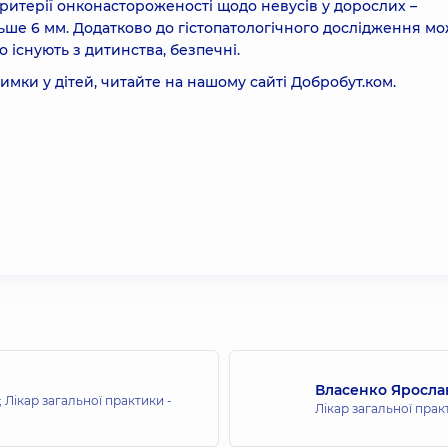
ритерії онконастороженості щодо невусів у дорослих –
ільше 6 мм. Додатково до гістопатологічного дослідження м
о існують з дитинства, безпечні.
имки у дітей, читайте на нашому сайті
Добробут.ком
.
Власенко Яросла
Лікар загальної практики -
Лікар загальної прак