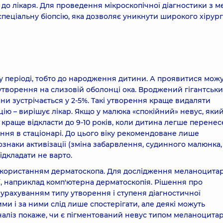
 до лікаря. Для проведення мікроскопічної діагностики з 
ціальну біопсію, яка дозволяє уникнути широкого хірург
 періоді, тобто до народження дитини. А проявитися мож
утворення на слизовій оболонці ока. Вроджений гігантськ
ни зустрічається у 2-5%. Такі утворення краще видаляти
ію – вирішує лікар. Якщо у малюка «спокійний» невус, яки
ю краще відкласти до 9-10 років, коли дитина легше перенес
ання в стаціонарі. До цього віку рекомендоване лише
ознаки активізації (зміна забарвлення, судинного малюнка,
ідкладати не варто.
використанням дерматоскопа. Для дослідження меланоцита
ії, наприклад комп'ютерна дерматоскопія. Рішення про
 урахуванням типу утворення і ступеня діагностичної
ми і за ними слід лише спостерігати, але деякі можуть
наліз покаже, чи є пігментований невус типом меланоцита