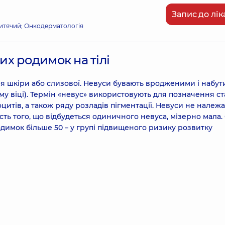
Запис до лік
итячий; Онкодерматологія
х родимок на тілі
 шкіри або слизової. Невуси бувають вродженими і набу
му віці). Термін «невус» використовують для позначення ст
итів, а також ряду розладів пігментації. Невуси не належа
сть того, що відбудеться одиничного невуса, мізерно мала.
одимок більше 50 – у групі підвищеного ризику розвитку