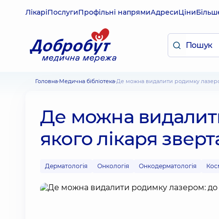
Лікарі
Послуги
Профільні напрями
Адреси
Ціни
Більш
Головна
Медична бібліотека
Де можна видалити родимку лазеро
Де можна видалит
якого лікаря зверт
Дерматологія
Онкологія
Онкодерматологія
Кос