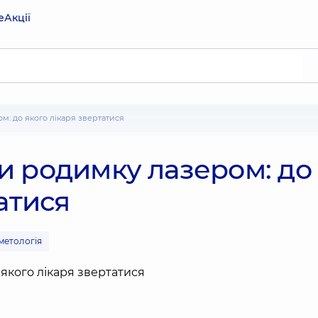
е
Акції
м: до якого лікаря звертатися
и родимку лазером: до
атися
метологія