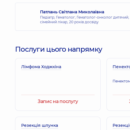
Патлань Світлана Миколаївна
Педіатр; Гематолог; Гематолог-онколог дитячий; 
сімейний лікар,
20 років досвіду
Послуги цього напрямку
Лімфома Ходжкіна
Пенект
Пенектом
Запис на послугу
Резекція шлунка
Резекці