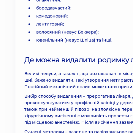
блакитний;
бородавчастий;
комедоновий;
лентиговий;
волосяний (невус Беккера);
ювенільний (невус Шпіца) та інші.
Де можна видалити родимку 
Великі невуси, а також ті, що розташовані в мі
шиї, бажано видаляти. Такі утворення натирають
Постійний механічний вплив може стати причин
Вибір способу видалення – прерогатива лікаря.
проконсультуватися у профільній клініці у дерм
також при найменшій підозрі на злоякісне пер
хірургічному висіченні є можливість провести 
під місцевою анестезією. Після висічення зазв
Сучасні методики – лазерне та радіохвильове в