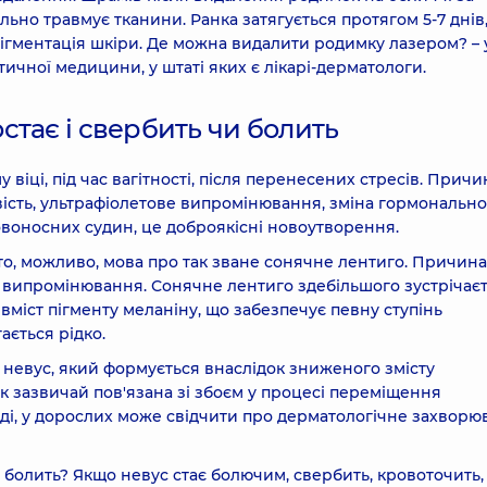
ьно травмує тканини. Ранка затягується протягом 5-7 днів
гментація шкіри. Де можна видалити родимку лазером? – 
ичної медицини, у штаті яких є лікарі-дерматологи.
тає і свербить чи болить
віці, під час вагітності, після перенесених стресів. Прич
вість, ультрафіолетове випромінювання, зміна гормонально
овоносних судин, це доброякісні новоутворення.
то, можливо, мова про так зване сонячне лентиго. Причина
 випромінювання. Сонячне лентиго здебільшого зустрічаєт
вміст пігменту меланіну, що забезпечує певну ступінь
ається рідко.
й невус, який формується внаслідок зниженого змісту
ок зазвичай пов'язана зі збоєм у процесі переміщення
ді, у дорослих може свідчити про дерматологічне захворю
 болить? Якщо невус стає болючим, свербить, кровоточить,