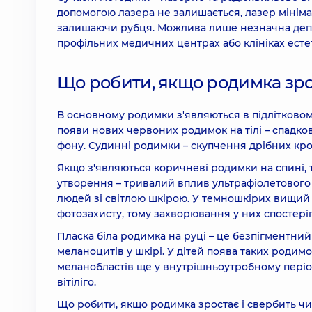
допомогою лазера не залишається, лазер мінімал
залишаючи рубця. Можлива лише незначна депі
профільних медичних центрах або клініках естет
Що робити, якщо родимка зрос
В основному родимки з'являються в підлітковому 
появи нових червоних родимок на тілі – спадко
фону. Судинні родимки – скупчення дрібних кр
Якщо з'являються коричневі родимки на спині, 
утворення – тривалий вплив ультрафіолетового
людей зі світлою шкірою. У темношкірих вищий 
фотозахисту, тому захворювання у них спостеріг
Пласка біла родимка на руці – це безпігментни
меланоцитів у шкірі. У дітей поява таких родим
меланобластів ще у внутрішньоутробному періо
вітіліго.
Що робити, якщо родимка зростає і свербить чи