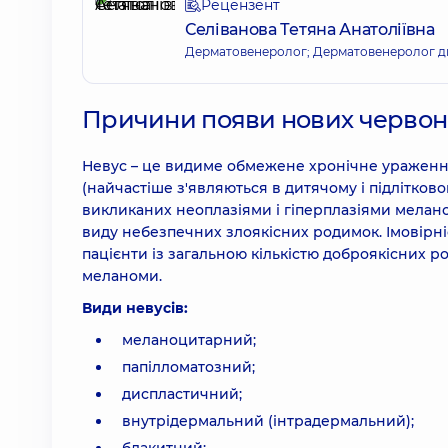
Рецензент
Селіванова Тетяна Анатоліївна
Дерматовенеролог; Дерматовенеролог д
Причини появи нових червони
Невус – це видиме обмежене хронічне ураження
(найчастіше з'являються в дитячому і підлітково
викликаних неоплазіями і гіперплазіями меланоц
виду небезпечних злоякісних родимок. Імовірні
пацієнти із загальною кількістю доброякісних р
меланоми.
Види невусів:
меланоцитарний;
папілломатозний;
диспластичний;
внутрідермальний (інтрадермальний);