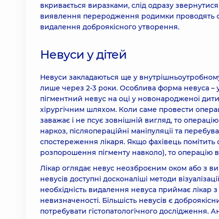
вкривається виразками, слід одразу звернутися
виявлення переродження родимки проводять спе
видалення доброякісного утворення.
Невуси у дітей
Невуси закладаються ще у внутрішньоутробному
лише через 2-3 роки. Особлива форма невуса – 
пігментний невус на оці у новонародженої дити
хірургічним шляхом. Коли саме провести операц
заважає і не псує зовнішній вигляд, то операці
наркоз, післяопераційні маніпуляції та перебув
спостереження лікаря. Якщо фахівець помітить 
розпорошення пігменту навколо), то операцію в
Лікар оглядає невус неозброєним оком або з 
невусів доступні досконаліші методи візуалізац
необхідність видалення невуса приймає лікар з
невизначеності. Більшість невусів є доброякісни
потребувати гістопатологічного дослідження. А