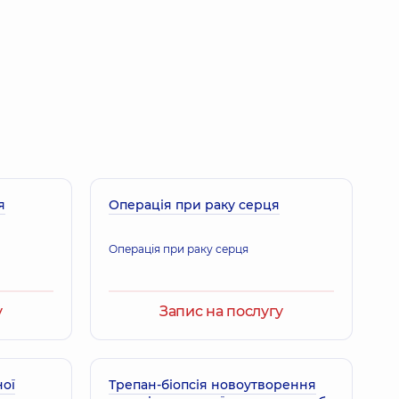
я
Операція при раку серця
Операція при раку серця
у
Запис на послугу
ної
Трепан-біопсія новоутворення