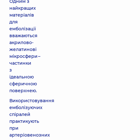
Одним з
найкращих
матеріалів
для
емболізації
вважаються
акрилово-
желатинові
мікросфери –
частинки
з
ідеальною
сферичною
поверхнею.
Використовування
емболізуючих
спіралей
практикують
при
артеріовенозних