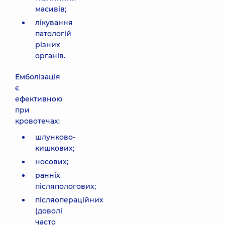
масивів;
лікування
патологій
різних
органів.
Емболізація
є
ефективною
при
кровотечах:
шлунково-
кишкових;
носових;
ранніх
післяпологових;
післяопераційних
(доволі
часто