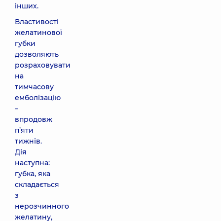
інших.
Властивості
желатинової
губки
дозволяють
розраховувати
на
тимчасову
емболізацію
–
впродовж
п’яти
тижнів.
Дія
наступна:
губка, яка
складається
з
нерозчинного
желатину,