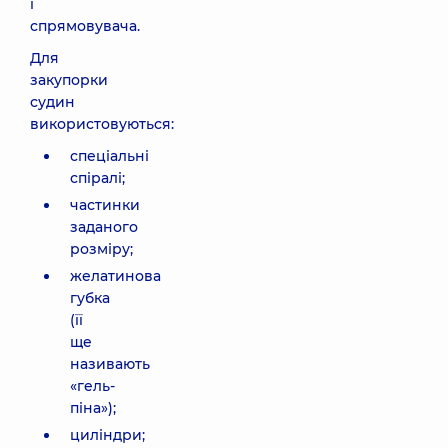
і
спрямовувача.
Для
закупорки
судин
використовуються:
спеціальні
спіралі;
частинки
заданого
розміру;
желатинова
губка
(її
ще
називають
«гель-
піна»);
циліндри;