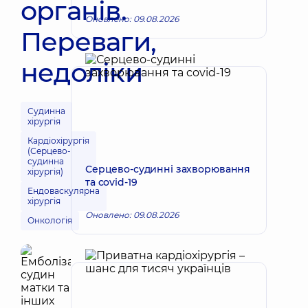
органів.
Оновлено: 09.08.2026
Переваги,
недоліки
Судинна
хірургія
Кардіохірургія
(Серцево-
судинна
Серцево-судинні захворювання
хірургія)
та covid-19
Ендоваскулярна
хірургія
Оновлено: 09.08.2026
Онкологія