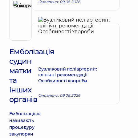
Оновлено: 09.08.2026
Герасимова
Еліна
Запис до лікаря
Володимирівна
Хірург
судинний
Емболізація
судин
матки
Вузликовий поліартериїт:
клінічні рекомендації.
та
Особливості хвороби
інших
Оновлено: 09.08.2026
органів
Емболізацією
називають
процедуру
закупорки