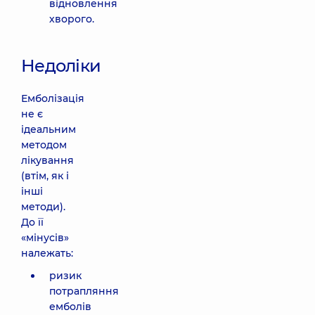
відновлення
хворого.
Недоліки
Емболізація
не є
ідеальним
методом
лікування
(втім, як і
інші
методи).
До її
«мінусів»
належать:
ризик
потрапляння
емболів