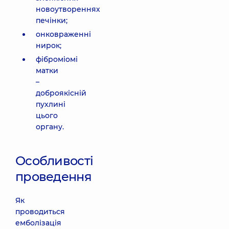
новоутвореннях
печінки;
онковраженні
нирок;
фіброміомі
матки
–
доброякісній
пухлині
цього
органу.
Особливості
проведення
Як
проводиться
емболізація