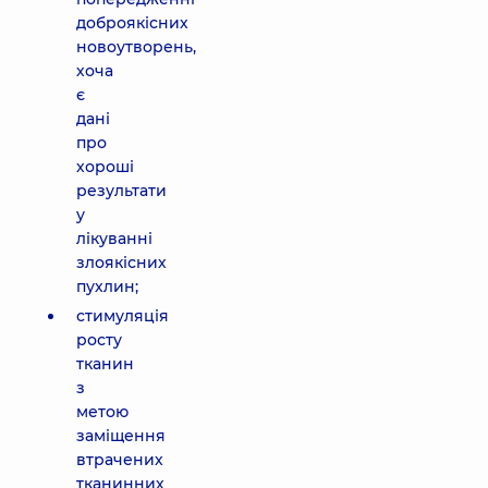
доброякісних
новоутворень,
хоча
є
дані
про
хороші
результати
у
лікуванні
злоякісних
пухлин;
стимуляція
росту
тканин
з
метою
заміщення
втрачених
тканинних