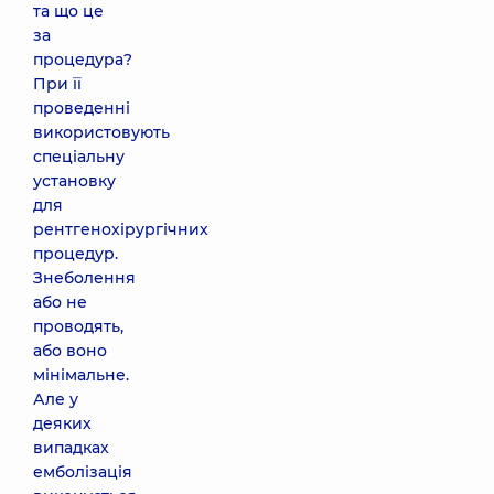
та що це
за
процедура?
При її
проведенні
використовують
спеціальну
установку
для
рентгенохірургічних
процедур.
Знеболення
або не
проводять,
або воно
мінімальне.
Але у
деяких
випадках
емболізація