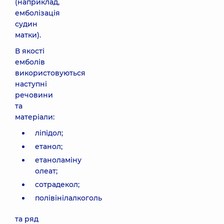
(наприклад,
емболізація
судин
матки).
В якості
емболів
використовуються
наступні
речовини
та
матеріали:
ліпідол;
етанол;
етаноламіну
олеат;
сотрадекол;
полівінілалкоголь
та ряд