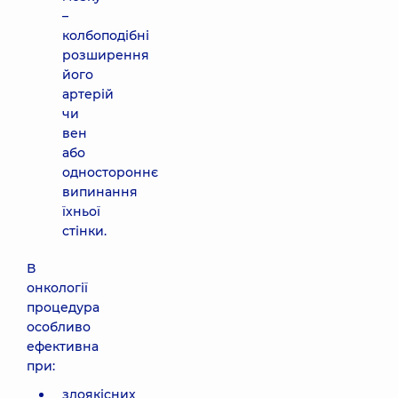
–
колбоподібні
розширення
його
артерій
чи
вен
або
одностороннє
випинання
їхньої
стінки.
В
онкології
процедура
особливо
ефективна
при:
злоякісних