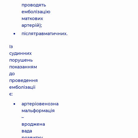
проводять
емболізацію
маткових
артерій);
післятравматичних.
Із
судинних
порушень
показанням
до
проведення
емболізації
є:
артеріовенозна
мальформація
–
вроджена
вада
розвитку