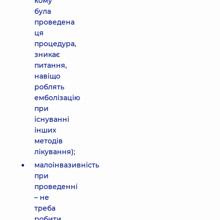
кому
була
проведена
ця
процедура,
зникає
питання,
навіщо
роблять
емболізацію
при
існуванні
інших
методів
лікування);
малоінвазивність
при
проведенні
– не
треба
робити