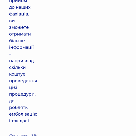
прийом
до наших
фахівців,
ви
зможете
отримати
більше
інформації
–
наприклад,
скільки
коштує
проведення
цієї
процедури,
де
роблять
емболізацію
і так далі.
Оновлено:
3.1К