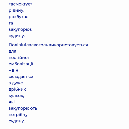
«всмоктує»
рідину,
розбухає
та
закупорює
судину.
Полівінілалкоголь використовується
для
постійної
емболізації
– він
складається
з дуже
дрібних
кульок,
які
закупорюють
потрібну
судину.