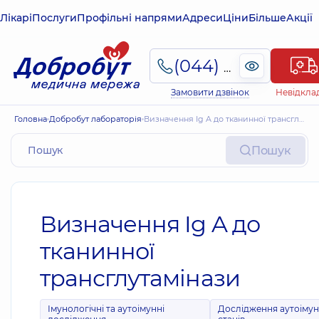
Лікарі
Послуги
Профільні напрями
Адреси
Ціни
Більше
Акції
(044) 495-2-888
Замовити дзвінок
Невідкла
Головна
Добробут лабораторія
Визначення Ig A до тканинної трансглутамінази
Пошук
Визначення Ig A до
тканинної
трансглутамінази
Імунологічні та аутоімунні
Дослідження аутоіму