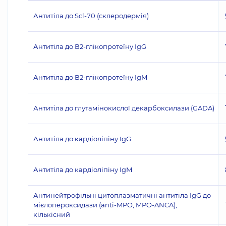
Антитіла до Scl-70 (склеродермія)
Антитіла до В2-глікопротеїну IgG
Антитіла до В2-глікопротеїну IgM
Антитіла до глутамінокислої декарбоксилази (GADA)
Антитіла до кардіоліпіну IgG
Антитіла до кардіоліпіну IgM
Антинейтрофільні цитоплазматичні антитіла IgG до
мієлопероксидази (anti-MPO, MPO-ANCA),
кількісний