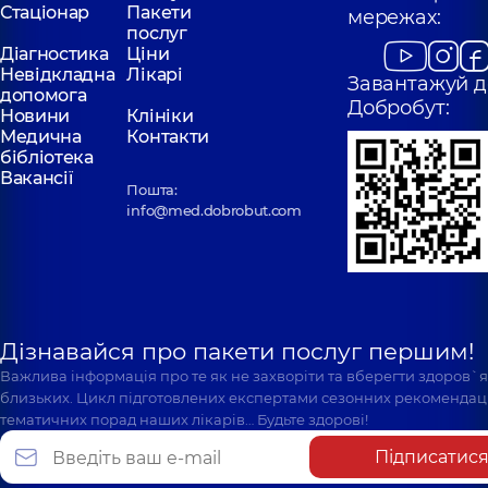
Стаціонар
Пакети
мережах:
послуг
Діагностика
Ціни
Невідкладна
Лікарі
Завантажуй д
допомога
Добробут:
Новини
Клініки
Медична
Контакти
бібліотека
Вакансії
Пошта:
info@med.dobrobut.com
Дізнавайся про пакети послуг першим!
Важлива інформація про те як не захворіти та вберегти здоров`
близьких. Цикл підготовлених експертами сезонних рекомендаці
тематичних порад наших лікарів… Будьте здорові!
Підписатис