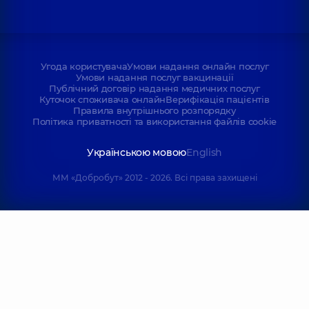
Угода користувача
Умови надання онлайн послуг
Умови надання послуг вакцинації
Публічний договір надання медичних послуг
Куточок споживача онлайн
Верифікація пацієнтів
Правила внутрішнього розпорядку
Політика приватності та використання файлів cookie
Українською мовою
English
ММ «Добробут» 2012 - 2026. Всі права захищені