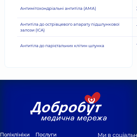
Антимітохондріальні антитіла (АМА)
Антитіла до острівцевого апарату підшлункової
залози (ICA)
Антитіла до парієтальних клітин шлунка
Поліклініки
Послуги
Ми в соціаль