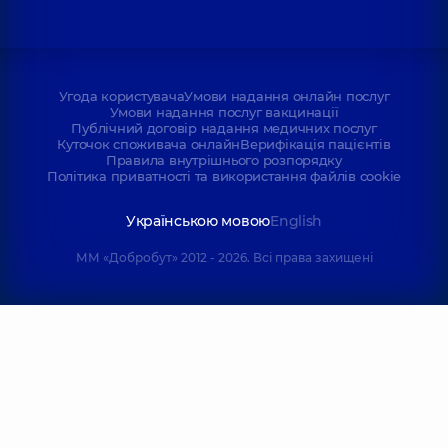
Угода користувача
Умови надання онлайн послуг
Умови надання послуг вакцинації
Публічний договір надання медичних послуг
Куточок споживача онлайн
Верифікація пацієнтів
Правила внутрішнього розпорядку
Політика приватності та використання файлів cookie
Українською мовою
English
ММ «Добробут» 2012 - 2026. Всі права захищені