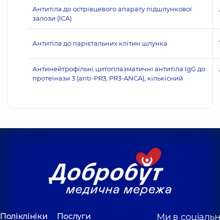
Антитіла до острівцевого апарату підшлункової
залози (ICA)
Антитіла до парієтальних клітин шлунка
Антинейтрофільні цитоплазматичні антитіла IgG до
протеїнази 3 (anti-PR3, PR3-ANCA), кількісний
Поліклініки
Послуги
Ми в соціаль