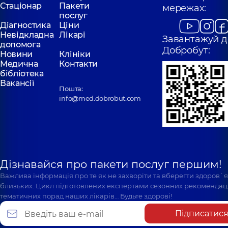
Стаціонар
Пакети
мережах:
послуг
Діагностика
Ціни
Невідкладна
Лікарі
Завантажуй д
допомога
Добробут:
Новини
Клініки
Медична
Контакти
бібліотека
Вакансії
Пошта:
info@med.dobrobut.com
Дізнавайся про пакети послуг першим!
Важлива інформація про те як не захворіти та вберегти здоров`
близьких. Цикл підготовлених експертами сезонних рекомендаці
тематичних порад наших лікарів… Будьте здорові!
Підписатис