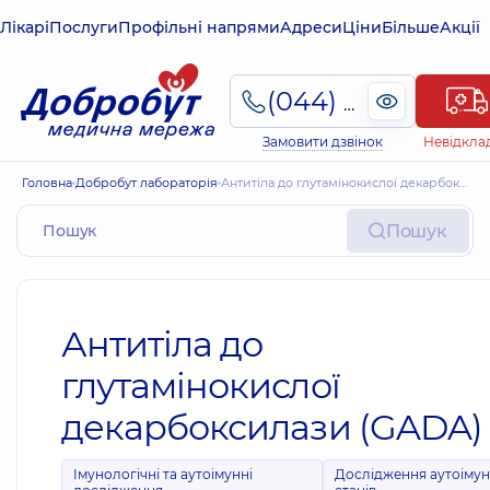
Лікарі
Послуги
Профільні напрями
Адреси
Ціни
Більше
Акції
(044) 495-2-888
Замовити дзвінок
Невідкла
Головна
Добробут лабораторія
Антитіла до глутамінокислої декарбоксилази (GADA)
Пошук
Антитіла до
глутамінокислої
декарбоксилази (GADA)
Імунологічні та аутоімунні
Дослідження аутоіму