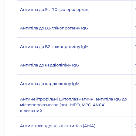
Антитіла до Scl-70 (склеродермія)
Антитіла до В2-глікопротеїну IgG
Антитіла до В2-глікопротеїну IgM
Антитіла до кардіоліпіну IgG
Антитіла до кардіоліпіну IgM
Антинейтрофільні цитоплазматичні антитіла IgG до
мієлопероксидази (anti-MPO, MPO-ANCA),
кількісний
Антимітохондріальні антитіла (АМА)