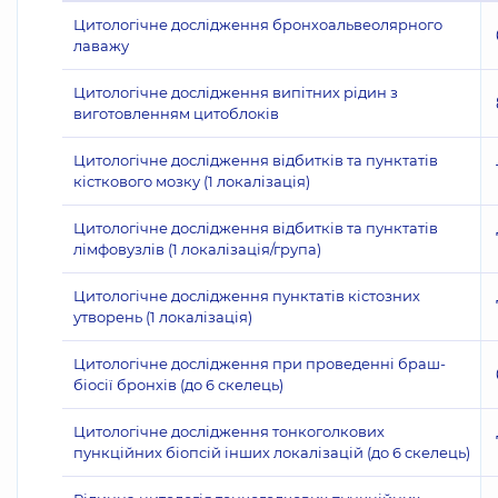
Цитологічне дослідження бронхоальвеолярного
лаважу
Цитологічне дослідження випітних рідин з
виготовленням цитоблоків
Цитологічне дослідження відбитків та пунктатів
кісткового мозку (1 локалізація)
Цитологічне дослідження відбитків та пунктатів
лімфовузлів (1 локалізація/група)
Цитологічне дослідження пунктатів кістозних
утворень (1 локалізація)
Цитологічне дослідження при проведенні браш-
біосії бронхів (до 6 скелець)
Цитологічне дослідження тонкоголкових
пункційних біопсій інших локалізацій (до 6 скелець)