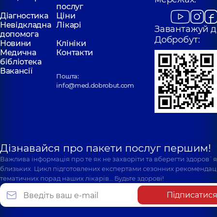
послуг
Діагностика
Ціни
Невідкладна
Лікарі
Завантажуй д
допомога
Добробут:
Новини
Клініки
Медична
Контакти
бібліотека
Вакансії
Пошта:
info@med.dobrobut.com
Дізнавайся про пакети послуг першим!
Важлива інформація про те як не захворіти та вберегти здоров`
близьких. Цикл підготовлених експертами сезонних рекомендаці
тематичних порад наших лікарів… Будьте здорові!
Підписатис