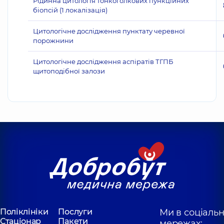
Рідинна цитологія тонкоголкових пункційних
біопсій (1 локалізація)
Цитологічне дослідження пунктату черевної
порожнини
Цитологічне дослідження аспіратів ТГПБ
щитоподібної залози
Поліклініки
Послуги
Ми в соціаль
Стаціонар
Пакети
мережах: