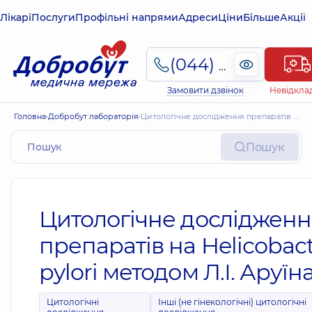
Лікарі
Послуги
Профільні напрями
Адреси
Ціни
Більше
Акції
(044) 495-2-888
Замовити дзвінок
Невідкла
Головна
Добробут лабораторія
Цитологічне дослідження препаратів на Helicobacter pylori методом Л.І. Аруїна
Пошук
Цитологічне дослідженн
препаратів на Helicobac
pylori методом Л.І. Аруїн
Цитологічні
Інші (не гінекологічні) цитологічні