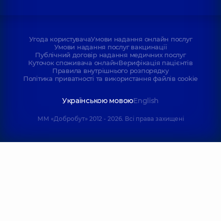
Угода користувача
Умови надання онлайн послуг
Умови надання послуг вакцинації
Публічний договір надання медичних послуг
Куточок споживача онлайн
Верифікація пацієнтів
Правила внутрішнього розпорядку
Політика приватності та використання файлів cookie
Українською мовою
English
ММ «Добробут» 2012 - 2026. Всі права захищені