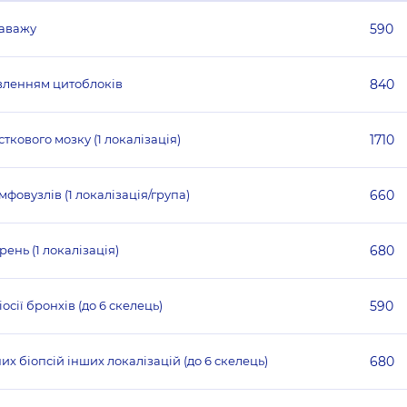
лаважу
590
овленням цитоблоків
840
ткового мозку (1 локалізація)
1710
мфовузлів (1 локалізація/група)
660
ень (1 локалізація)
680
ії бронхів (до 6 скелець)
590
х біопсій інших локалізацій (до 6 скелець)
680