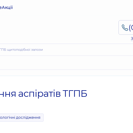
е
Акції
З
 ТГПБ щитоподібної залози
ння аспіратів ТГПБ
итологічні дослідження