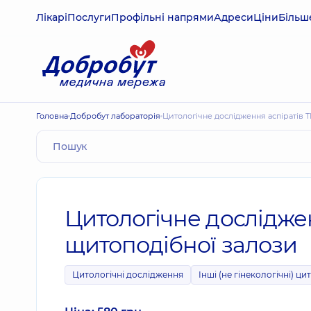
Лікарі
Послуги
Профільні напрями
Адреси
Ціни
Більш
Головна
Добробут лабораторія
Цитологічне дослідження аспіратів
Цитологічне дослідже
щитоподібної залози
Цитологічні дослідження
Інші (не гінекологічні) ц