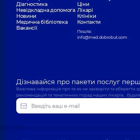
Діагностика
Ціни
Невідкладна допомога
Лікарі
Новини
Клініки
Медична бібліотека
Контакти
Вакансії
Пошта:
info@med.dobrobut.com
Дізнавайся про пакети послуг пер
Важлива інформація про те як не захворіти та вберегти 
рекомендацій та тематичних порад наших лікарів… Будьте