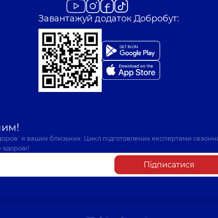
Завантажуй додаток Добробут:
шим!
здоров`я ваших близьких. Цикл підготовлених експертами сезонн
 здорові!
Підписатися