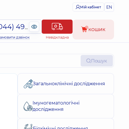
EN
Мій кабінет
(044) 495-2-888
КОШИК
амовити дзвінок
Невідкладна
Пошук
Загальноклінічні дослідження
Імуногематологічні
дослідження
Біохімічні дослідження