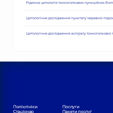
Рідинна цитологія тонкоголкових пункційних біопсі
Цитологічне дослідження пунктату черевної пор
Цитологічне дослідження аспірату тонкоголкової пу
Поліклініки
Послуги
Стаціонар
Пакети послуг