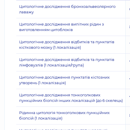
Цитологічне дослідження бронхоальвеолярного
лаважу
Цитологічне дослідження випітних рідин з
виготовленням цитоблоків
Цитологічне дослідження відбитків та пунктатів
кісткового мозку (1 локалізація)
Цитологічне дослідження відбитків та пунктатів
лімфовузлів (1 локалізація/група)
Цитологічне дослідження пунктатів кістозних
утворень (1 локалізація)
Цитологічне дослідження тонкоголкових
пункційних біопсій інших локалізацій (до 6 скелець)
Рідинна цитологія тонкоголкових пункційних
біопсій (1 локалізація)