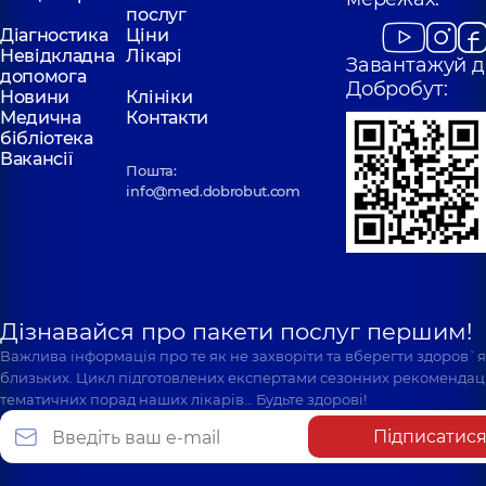
послуг
Діагностика
Ціни
Невідкладна
Лікарі
Завантажуй д
допомога
Добробут:
Новини
Клініки
Медична
Контакти
бібліотека
Вакансії
Пошта:
info@med.dobrobut.com
Дізнавайся про пакети послуг першим!
Важлива інформація про те як не захворіти та вберегти здоров`
близьких. Цикл підготовлених експертами сезонних рекомендаці
тематичних порад наших лікарів… Будьте здорові!
Підписатис