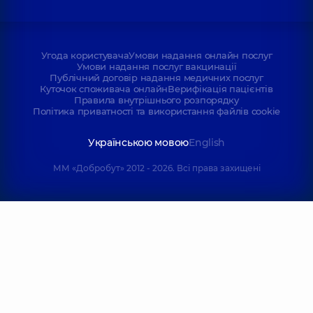
Угода користувача
Умови надання онлайн послуг
Умови надання послуг вакцинації
Публічний договір надання медичних послуг
Куточок споживача онлайн
Верифікація пацієнтів
Правила внутрішнього розпорядку
Політика приватності та використання файлів cookie
Українською мовою
English
ММ «Добробут» 2012 - 2026. Всі права захищені