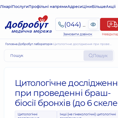
Лікарі
Послуги
Профільні напрями
Адреси
Ціни
Більше
Акції
(044) 495-2-888
Замовити дзвінок
Невідкла
Головна
Добробут лабораторія
Цитологічне дослідження при проведенні браш-біосії бронхів (до 6 скелець)
Пошук
Цитологічне дослідженн
при проведенні браш-
біосії бронхів (до 6 скел
Цитологічні
Інші (не гінекологічні) цитологічні