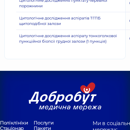
Цитологічне дослідження пунктату черевної
порожнини
Цитологічне дослідження аспіратів ТГПБ
щитоподібної залози
Цитологічне дослідження аспірату тонкоголкової
пункційної біопсії грудної залози (1 пункція)
Поліклініки
Послуги
Ми в соціаль
Стаціонар
Пакети
мережах: