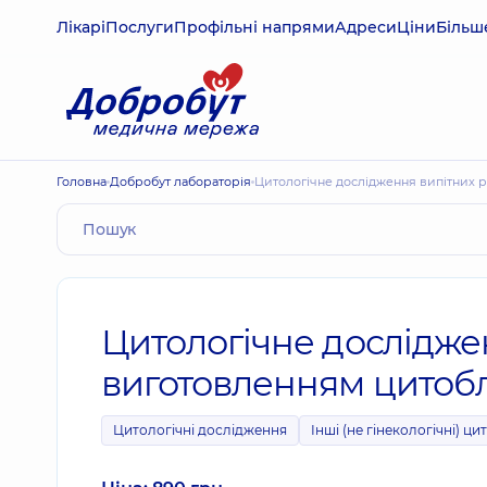
Лікарі
Послуги
Профільні напрями
Адреси
Ціни
Більш
Головна
Добробут лабораторія
Цитологічне дослідження випітних 
Цитологічне дослідже
виготовленням цитобл
Цитологічні дослідження
Інші (не гінекологічні) ц