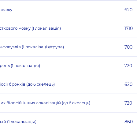
лаважу
620
ткового мозку (1 локалізація)
1710
мфовузлів (1 локалізація/група)
700
ень (1 локалізація)
720
ії бронхів (до 6 скелець)
620
х біопсій інших локалізацій (до 6 скелець)
720
й (1 локалізація)
860