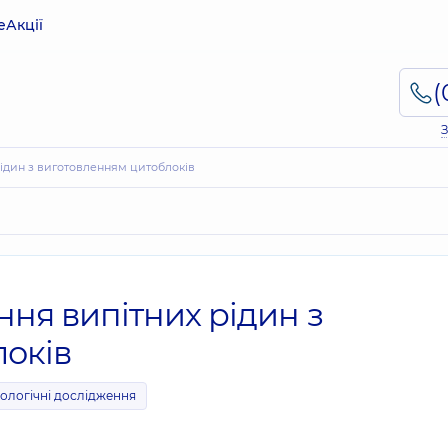
е
Акції
З
рідин з виготовленням цитоблоків
ння випітних рідин з
оків
итологічні дослідження