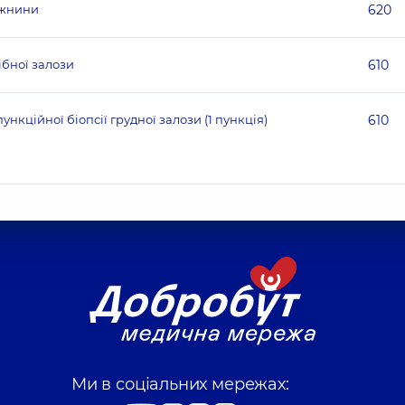
ожнини
620
ібної залози
610
нкційної біопсії грудної залози (1 пункція)
610
Ми в соціальних мережах: