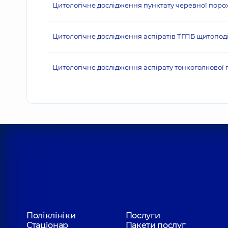
Цитологічне дослідження пунктату черевної пор
Цитологічне дослідження аспіратів ТГПБ щитопод
Цитологічне дослідження аспірату тонкоголкової пу
Поліклініки
Послуги
Стаціонар
Пакети послуг