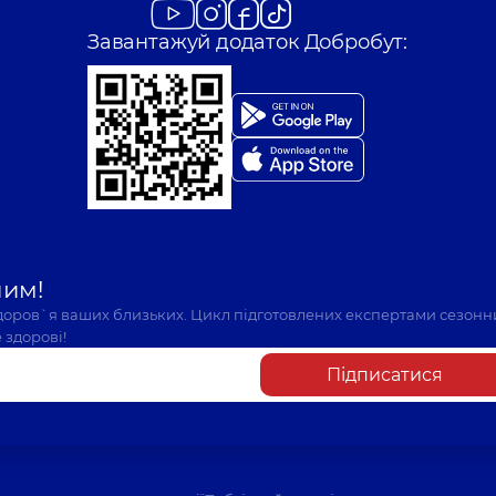
Завантажуй додаток Добробут:
шим!
здоров`я ваших близьких. Цикл підготовлених експертами сезонн
 здорові!
Підписатися