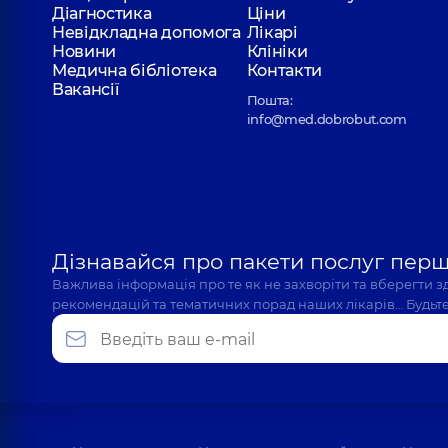
Діагностика
Ціни
Невідкладна допомога
Лікарі
Новини
Клініки
Медична бібліотека
Контакти
Вакансії
Пошта:
info@med.dobrobut.com
Дізнавайся про пакети послуг пер
Важлива інформація про те як не захворіти та вберегти 
рекомендацій та тематичних порад наших лікарів… Будьте