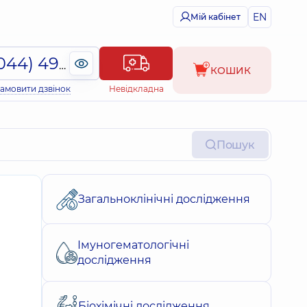
EN
Мій кабінет
(044) 495-2-888
КОШИК
амовити дзвінок
Невідкладна
Пошук
Загальноклінічні дослідження
Імуногематологічні
дослідження
Біохімічні дослідження