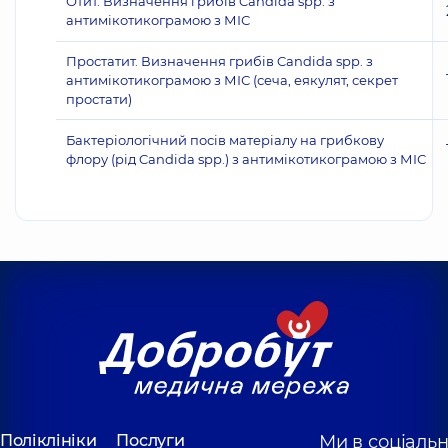
Отит. Визначення грибів Candida spp. з
антимікотикограмою з МІС
Простатит. Визначення грибів Candida spp. з
антимікотикограмою з МІС (сеча, еякулят, секрет
простати)
Бактеріологічний посів матеріалу на грибкову
флору (рід Candida spp.) з антимікотикограмою з МІС
Поліклініки
Послуги
Ми в соціаль