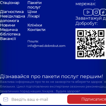
Стаціонар
Пакети
мережах:
послуг
Діагностика
Ціни
Невідкладна
Лікарі
Завантажуй д
допомога
Добробут:
Новини
Клініки
Медична
Контакти
бібліотека
Вакансії
Пошта:
info@med.dobrobut.com
Дізнавайся про пакети послуг першим!
Важлива інформація про те як не захворіти та вберегти здоров`
близьких. Цикл підготовлених експертами сезонних рекомендаці
тематичних порад наших лікарів… Будьте здорові!
Підписатис