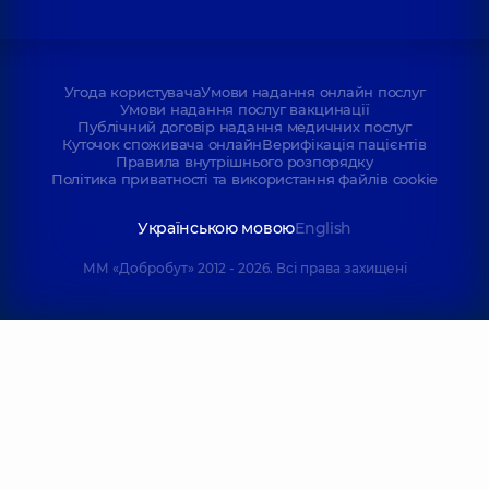
Угода користувача
Умови надання онлайн послуг
Умови надання послуг вакцинації
Публічний договір надання медичних послуг
Куточок споживача онлайн
Верифікація пацієнтів
Правила внутрішнього розпорядку
Політика приватності та використання файлів cookie
Українською мовою
English
ММ «Добробут» 2012 - 2026. Всі права захищені