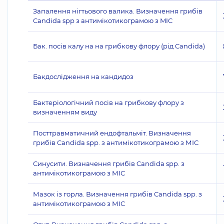
Запалення нігтьового валика. Визначення грибів
Candida spp з антимікотикограмою з MIC
Бак. посів калу на на грибкову флору (рід Candida)
Бакдослідження на кандидоз
Бактеріологічний посів на грибкову флору з
визначенням виду
Посттравматичний ендофтальміт. Визначення
грибів Candida spp. з антимікотикограмою з МІС
Синусити. Визначення грибів Candida spp. з
антимікотикограмою з МІС
Мазок із горла. Визначення грибів Candida spp. з
антимікотикограмою з МІС