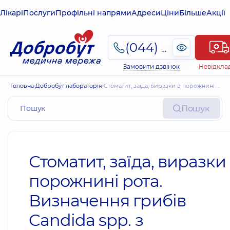
Лікарі
Послуги
Профільні напрями
Адреси
Ціни
Більше
Акції
(044) 495-2-888
Замовити дзвінок
Невідкла
Головна
Добробут лабораторія
Стоматит, заїда, виразки в порожнині рота. Визначення грибів Candida spp. з антимікотикограмою з МІС
Пошук
Стоматит, заїда, виразки
порожнині рота.
Визначення грибів
Candida spp. з