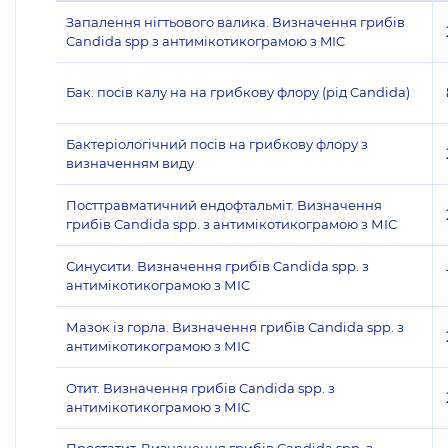
Запалення нігтьового валика. Визначення грибів
Candida spp з антимікотикограмою з MIC
Бак. посів калу на на грибкову флору (рід Candida)
Бактеріологічний посів на грибкову флору з
визначенням виду
Посттравматичний ендофтальміт. Визначення
грибів Candida spp. з антимікотикограмою з МІС
Синусити. Визначення грибів Candida spp. з
антимікотикограмою з МІС
Мазок із горла. Визначення грибів Candida spp. з
антимікотикограмою з МІС
Отит. Визначення грибів Candida spp. з
антимікотикограмою з МІС