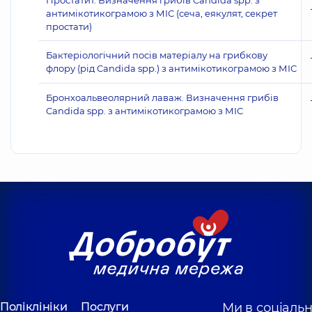
Простатит. Визначення грибів Candida spp. з
антимікотикограмою з МІС (сеча, еякулят, секрет
простати)
Бактеріологічний посів матеріалу на грибкову
флору (рід Candida spp.) з антимікотикограмою з МІС
Бронхоальвеолярний лаваж. Визначення грибів
Candida spp. з антимікотикограмою з МІС
Поліклініки
Послуги
Ми в соціаль