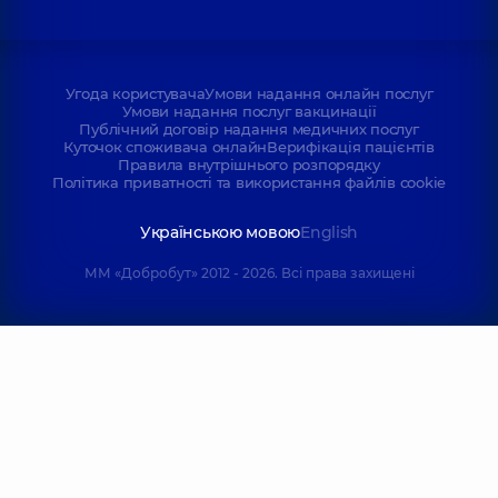
Угода користувача
Умови надання онлайн послуг
Умови надання послуг вакцинації
Публічний договір надання медичних послуг
Куточок споживача онлайн
Верифікація пацієнтів
Правила внутрішнього розпорядку
Політика приватності та використання файлів cookie
Українською мовою
English
ММ «Добробут» 2012 - 2026. Всі права захищені