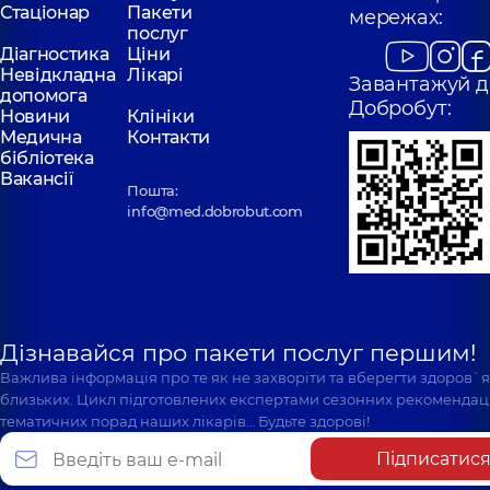
Стаціонар
Пакети
мережах:
послуг
Діагностика
Ціни
Невідкладна
Лікарі
Завантажуй д
допомога
Добробут:
Новини
Клініки
Медична
Контакти
бібліотека
Вакансії
Пошта:
info@med.dobrobut.com
Дізнавайся про пакети послуг першим!
Важлива інформація про те як не захворіти та вберегти здоров`
близьких. Цикл підготовлених експертами сезонних рекомендаці
тематичних порад наших лікарів… Будьте здорові!
Підписатис