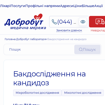
Лікарі
Послуги
Профільні напрями
Адреси
Ціни
Більше
Акції
(044) 495-2-888
Замовити дзвінок
Невідкла
Головна
Добробут лабораторія
Бакдослідження на кандидоз
Пошук
Бакдослідження на
кандидоз
Мікробіологічні дослідження
Мікологічні дослідження