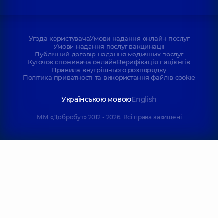
Угода користувача
Умови надання онлайн послуг
Умови надання послуг вакцинації
Публічний договір надання медичних послуг
Куточок споживача онлайн
Верифікація пацієнтів
Правила внутрішнього розпорядку
Політика приватності та використання файлів cookie
Українською мовою
English
ММ «Добробут» 2012 - 2026. Всі права захищені