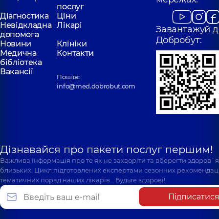
послуг
Діагностика
Ціни
Невідкладна
Лікарі
Завантажуй д
допомога
Добробут:
Новини
Клініки
Медична
Контакти
бібліотека
Вакансії
Пошта:
info@med.dobrobut.com
Дізнавайся про пакети послуг першим!
Важлива інформація про те як не захворіти та вберегти здоров`
близьких. Цикл підготовлених експертами сезонних рекомендаці
тематичних порад наших лікарів… Будьте здорові!
Підписатис