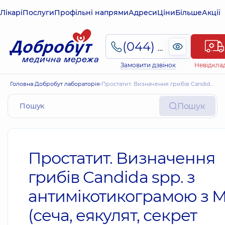
Лікарі
Послуги
Профільні напрями
Адреси
Ціни
Більше
Акції
(044) 495-2-888
Замовити дзвінок
Невідкла
Головна
Добробут лабораторія
Простатит. Визначення грибів Candida spp. з антимікотикограмою з МІС (сеча, еякулят, секрет простати)
Пошук
Простатит. Визначення
грибів Candida spp. з
антимікотикограмою з М
(сеча, еякулят, секрет