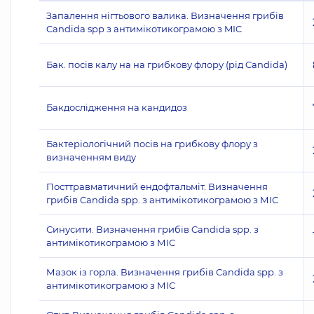
Запалення нігтьового валика. Визначення грибів
Candida spp з антимікотикограмою з MIC
Бак. посів калу на на грибкову флору (рід Candida)
Бакдослідження на кандидоз
Бактеріологічний посів на грибкову флору з
визначенням виду
Посттравматичний ендофтальміт. Визначення
грибів Candida spp. з антимікотикограмою з МІС
Синусити. Визначення грибів Candida spp. з
антимікотикограмою з МІС
Мазок із горла. Визначення грибів Candida spp. з
антимікотикограмою з МІС