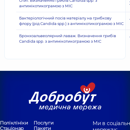
Отит. Визначення грибів Candida spp. з
антимікотикограмою з МІС
Бактеріологічний посів матеріалу на грибкову
флору (рід Candida spp.) з антимікотикограмою з МІС
Бронхоальвеолярний лаваж. Визначення грибів
Candida spp. з антимікотикограмою з МІС
Поліклініки
Послуги
Ми в соціаль
Стаціонар
Пакети
мережах: