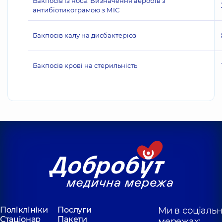
Бакпосів із носа. Визначення аеробів з
антибіотикограмою з МІС
Бакпосів калу на дисбактеріоз
Бакпосів крові на стерильність
Поліклініки
Послуги
Ми в соціаль
Стаціонар
Пакети
мережах: