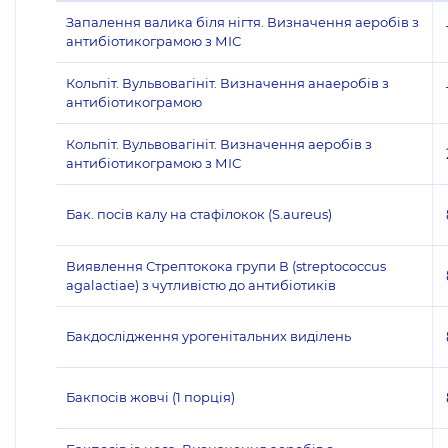
Запалення валика біля нігтя. Визначення аеробів з
антибіотикограмою з МІС
Кольпіт. Вульвовагініт. Визначення анаеробів з
антибіотикограмою
Кольпіт. Вульвовагініт. Визначення аеробів з
антибіотикограмою з МІС
Бак. посів калу на стафілокок (S.aureus)
Виявлення Стрептокока групи В (streptococcus
agalactiae) з чутливістю до антибіотиків
Бакдослідження урогенітальних виділень
Бакпосів жовчі (1 порція)