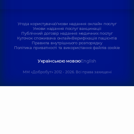
Угода користувача
Умови надання онлайн послуг
Умови надання послуг вакцинації
Публічний договір надання медичних послуг
Куточок споживача онлайн
Верифікація пацієнтів
Правила внутрішнього розпорядку
Політика приватності та використання файлів cookie
Українською мовою
English
ММ «Добробут» 2012 - 2026. Всі права захищені