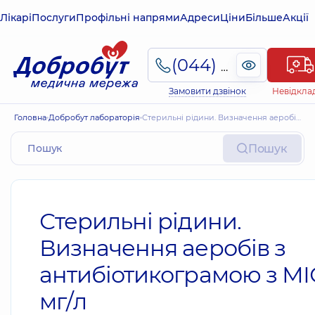
Лікарі
Послуги
Профільні напрями
Адреси
Ціни
Більше
Акції
(044) 495-2-888
Замовити дзвінок
Невідкла
Головна
Добробут лабораторія
Стерильні рідини. Визначення аеробів з антибіотикограмою з МІС мг/л
Пошук
Стерильні рідини.
Визначення аеробів з
антибіотикограмою з МІ
мг/л