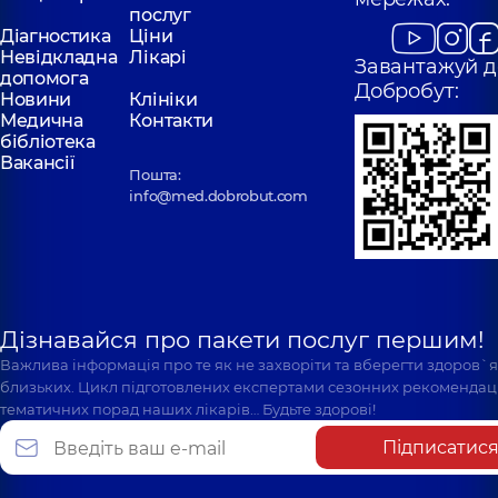
послуг
Діагностика
Ціни
Невідкладна
Лікарі
Завантажуй д
допомога
Добробут:
Новини
Клініки
Медична
Контакти
бібліотека
Вакансії
Пошта:
info@med.dobrobut.com
Дізнавайся про пакети послуг першим!
Важлива інформація про те як не захворіти та вберегти здоров`
близьких. Цикл підготовлених експертами сезонних рекомендаці
тематичних порад наших лікарів… Будьте здорові!
Підписатис