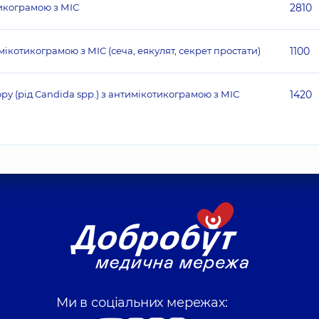
тикограмою з МІС
2810
ікотикограмою з МІС (сеча, еякулят, секрет простати)
1100
ру (рід Candida spp.) з антимікотикограмою з МІС
1420
Ми в соціальних мережах: