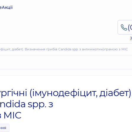
е
Акції
З
одефіцит, діабет). Визначення грибів Candida spp. з антимікотикограмою з МІС
ргічні (імунодефіцит, діабет)
dida spp. з
з МІС
ення