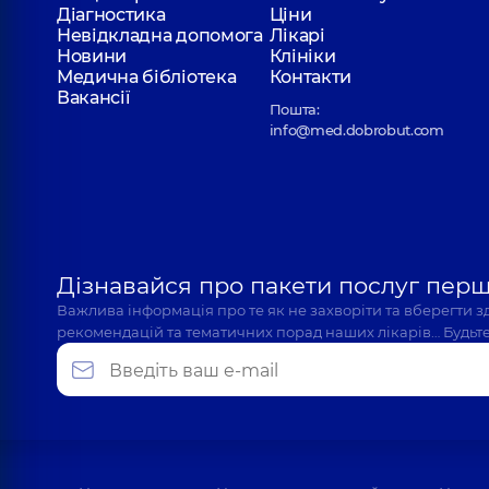
Діагностика
Ціни
Невідкладна допомога
Лікарі
Новини
Клініки
Медична бібліотека
Контакти
Вакансії
Пошта:
info@med.dobrobut.com
Дізнавайся про пакети послуг пер
Важлива інформація про те як не захворіти та вберегти 
рекомендацій та тематичних порад наших лікарів… Будьте