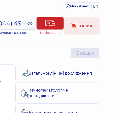
EN
Мій кабінет
(044) 495-2-888
КОШИК
амовити дзвінок
Невідкладна
Пошук
Загальноклінічні дослідження
.
Імуногематологічні
дослідження
Біохімічні дослідження