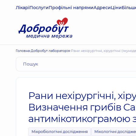
Лікарі
Послуги
Профільні напрями
Адреси
Ціни
Більш
Головна
Добробут лабораторія
Рани нехірургічні, хірургічні (імун
Рани нехірургічні, хіру
Визначення грибів Can
антимікотикограмою 
Мікробіологічні дослідження
Мікологічні дослідж