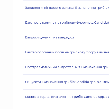
Запалення нігтьового валика. Визначення грибів 
Бак. посів калу на на грибкову флору (рід Candida)
Бакдослідження на кандидоз
Бактеріологічний посів на грибкову флору з визн
Посттравматичний ендофтальміт. Визначення гриб
Синусити. Визначення грибів Candida spp. з анти
Мазок із горла. Визначення грибів Candida spp. 