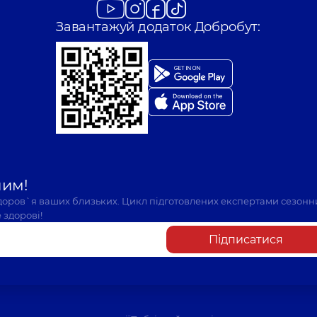
Завантажуй додаток Добробут:
шим!
здоров`я ваших близьких. Цикл підготовлених експертами сезонн
 здорові!
Підписатися