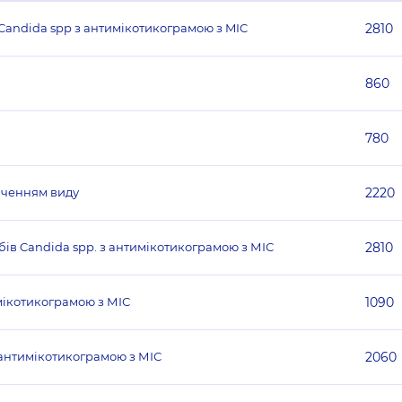
Candida spp з антимікотикограмою з MIC
2810
860
780
аченням виду
2220
ів Candida spp. з антимікотикограмою з МІС
2810
мікотикограмою з МІС
1090
з антимікотикограмою з МІС
2060