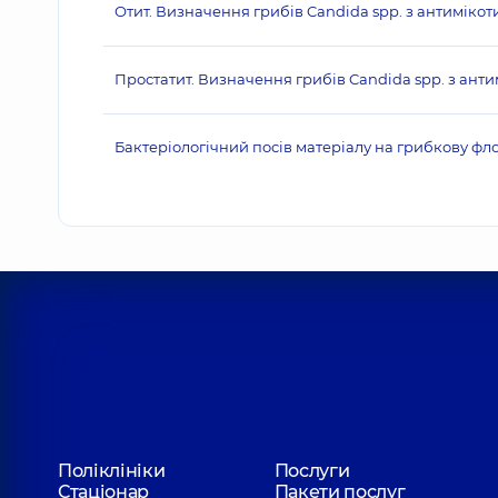
Отит. Визначення грибів Candida spp. з антиміко
Простатит. Визначення грибів Candida spp. з антим
Бактеріологічний посів матеріалу на грибкову фло
Поліклініки
Послуги
Стаціонар
Пакети послуг