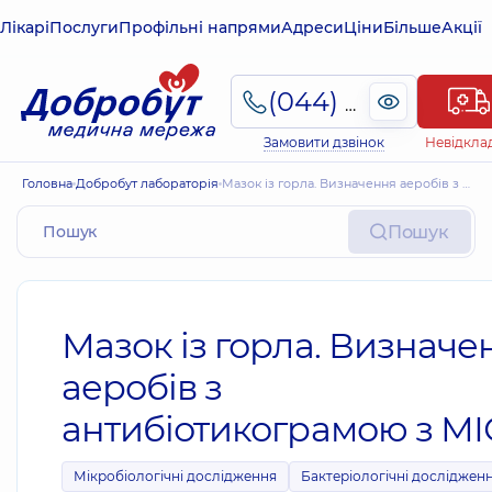
Лікарі
Послуги
Профільні напрями
Адреси
Ціни
Більше
Акції
(044) 495-2-888
Замовити дзвінок
Невідкла
Головна
Добробут лабораторія
Мазок із горла. Визначення аеробів з антибіотикограмою з МІС
Пошук
Мазок із горла. Визначе
аеробів з
антибіотикограмою з МІ
Мікробіологічні дослідження
Бактеріологічні досліджен