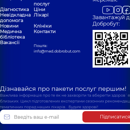
послуг
Діагностика
Ціни
Невідкладна
Лікарі
Завантажуй д
допомога
Добробут:
Новини
Клініки
Медична
Контакти
бібліотека
Вакансії
Пошта:
info@med.dobrobut.com
Дізнавайся про пакети послуг першим!
Важлива інформація про те як не захворіти та вберегти здоров`
близьких. Цикл підготовлених експертами сезонних рекомендаці
тематичних порад наших лікарів… Будьте здорові!
Підписатис