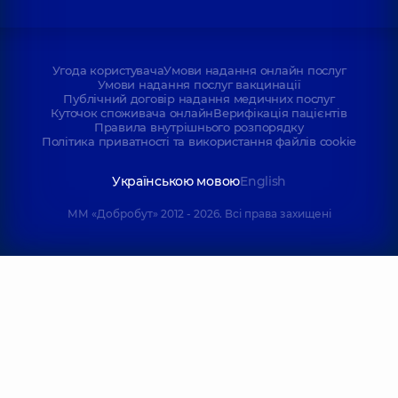
Угода користувача
Умови надання онлайн послуг
Умови надання послуг вакцинації
Публічний договір надання медичних послуг
Куточок споживача онлайн
Верифікація пацієнтів
Правила внутрішнього розпорядку
Політика приватності та використання файлів cookie
Українською мовою
English
ММ «Добробут» 2012 - 2026. Всі права захищені