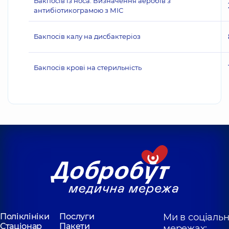
Бакпосів із носа. Визначення аеробів з
антибіотикограмою з МІС
Бакпосів калу на дисбактеріоз
Бакпосів крові на стерильність
Поліклініки
Послуги
Ми в соціаль
Стаціонар
Пакети
мережах: