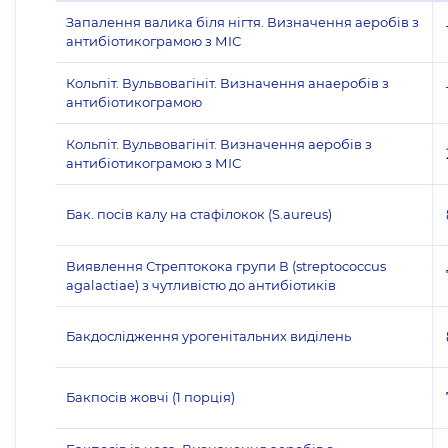
Запалення валика біля нігтя. Визначення аеробів з
антибіотикограмою з МІС
Кольпіт. Вульвовагініт. Визначення анаеробів з
антибіотикограмою
Кольпіт. Вульвовагініт. Визначення аеробів з
антибіотикограмою з МІС
Бак. посів калу на стафілокок (S.aureus)
Виявлення Стрептокока групи В (streptococcus
agalactiae) з чутливістю до антибіотиків
Бакдослідження урогенітальних виділень
Бакпосів жовчі (1 порція)