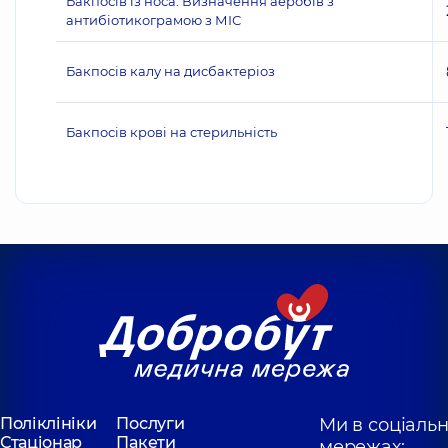
Бакпосів із носа. Визначення аеробів з
антибіотикограмою з МІС
Бакпосів калу на дисбактеріоз
Бакпосів крові на стерильність
Поліклініки
Послуги
Ми в соціаль
Стаціонар
Пакети
мережах: