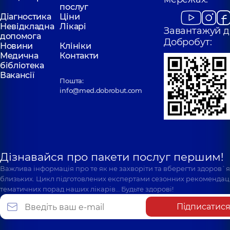
послуг
Діагностика
Ціни
Невідкладна
Лікарі
Завантажуй д
допомога
Добробут:
Новини
Клініки
Медична
Контакти
бібліотека
Вакансії
Пошта:
info@med.dobrobut.com
Дізнавайся про пакети послуг першим!
Важлива інформація про те як не захворіти та вберегти здоров`
близьких. Цикл підготовлених експертами сезонних рекомендаці
тематичних порад наших лікарів… Будьте здорові!
Підписатис