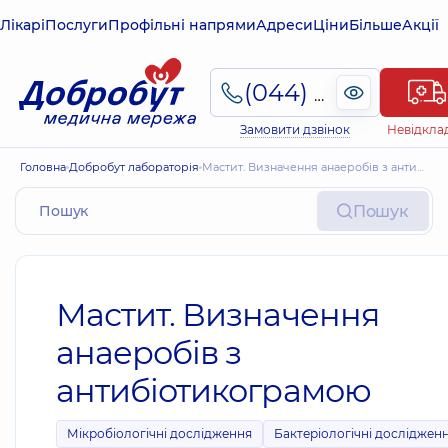
Лікарі
Послуги
Профільні напрями
Адреси
Ціни
Більше
Акції
(044) 495-2-888
Замовити дзвінок
Невідкла
Головна
Добробут лабораторія
Мастит. Визначення анаеробів з антибіотикограмою
Пошук
Мастит. Визначення
анаеробів з
антибіотикограмою
Мікробіологічні дослідження
Бактеріологічні досліджен