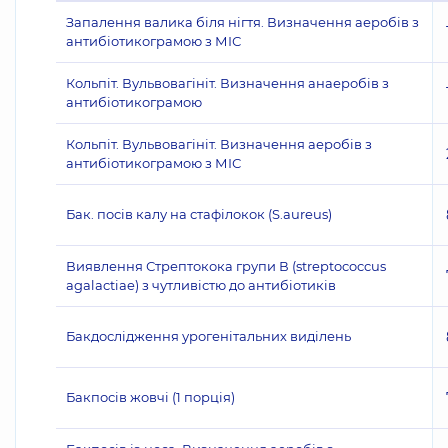
Запалення валика біля нігтя. Визначення аеробів з
антибіотикограмою з МІС
Кольпіт. Вульвовагініт. Визначення анаеробів з
антибіотикограмою
Кольпіт. Вульвовагініт. Визначення аеробів з
антибіотикограмою з МІС
Бак. посів калу на стафілокок (S.aureus)
Виявлення Стрептокока групи В (streptococcus
agalactiae) з чутливістю до антибіотиків
Бакдослідження урогенітальних виділень
Бакпосів жовчі (1 порція)