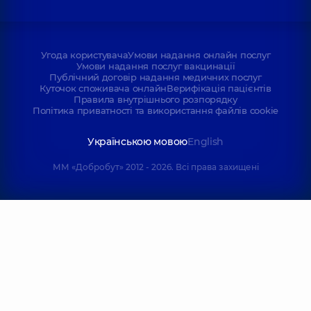
Угода користувача
Умови надання онлайн послуг
Умови надання послуг вакцинації
Публічний договір надання медичних послуг
Куточок споживача онлайн
Верифікація пацієнтів
Правила внутрішнього розпорядку
Політика приватності та використання файлів cookie
Українською мовою
English
ММ «Добробут» 2012 - 2026. Всі права захищені