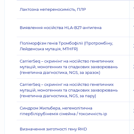
Лактозна непереносимість, ПЛР
Виявлення носійства HLA-B27-антигена
Поліморфізм генів Тромбофілії (Протромбіну,
Лейденська мутація, MTHFR)
CarrierSeq – скринінг на носійство генетичних
мутацій, моногенних та спадкових захворювань
(генетична діагностика, NGS, за зразок)
CarrierSeq – скринінг на носійство генетичних
мутацій, моногенних та спадкових захворювань
(генетична діагностика, NGS, за пару)
Синдром Жильбера, негемолітична
гіпербілірубінемія сімейна / токсичність ір
Визначення зиготності гену RHD