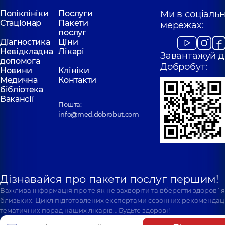
Поліклініки
Послуги
Ми в соціаль
Стаціонар
Пакети
мережах:
послуг
Діагностика
Ціни
Невідкладна
Лікарі
Завантажуй д
допомога
Добробут:
Новини
Клініки
Медична
Контакти
бібліотека
Вакансії
Пошта:
info@med.dobrobut.com
Дізнавайся про пакети послуг першим!
Важлива інформація про те як не захворіти та вберегти здоров`
близьких. Цикл підготовлених експертами сезонних рекомендаці
тематичних порад наших лікарів… Будьте здорові!