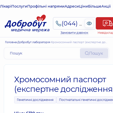
Лікарі
Послуги
Профільні напрями
Адреси
Ціни
Більше
Акції
(044) 495-2-888
Замовити дзвінок
Невідкла
Головна
Добробут лабораторія
Хромосомний паспорт (експертне дослідження)
Пошук
Хромосомний паспорт
(експертне дослідження
Генетичні дослідження
Постнатальні генетичні дослідже