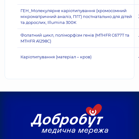
ГЕН_Молекулярне каріотипування (хромосомний
мікроматричний аналіз, ПГГ) постнатально для дітей
та дорослих, Illumina 300K
Фолатний цикл, поліморфізм генів (MTHFR C677T та
MTHFR A1298C)
Каріотипування (матеріал – кров)