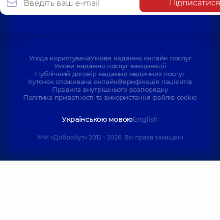
Підписатис
Угода користувача
Умови надання онлайн послуг
Умови надання послуг вакцинації
Публічний договір надання медичних послуг
Куточок споживача онлайн
Верифікація пацієнтів
Правила внутрішнього розпорядку
Політика приватності та використання файлів cookie
Українською мовою
English
ММ «Добробут» 2012 - 2026. Всі права захищені