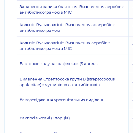
Запалення валика біля нігтя. Визначення аеробів з
антибіотикограмою з МІС
Кольпіт. Вульвовагініт. Визначення анаеробів з
антибіотикограмою
Кольпіт. Вульвовагініт. Визначення аеробів з
антибіотикограмою з МІС
Бак. посів калу на стафілокок (S.aureus)
Виявлення Стрептокока групи В (streptococcus
agalactiae) з чутливістю до антибіотиків
Бакдослідження урогенітальних виділень
Бакпосів жовчі (1 порція)