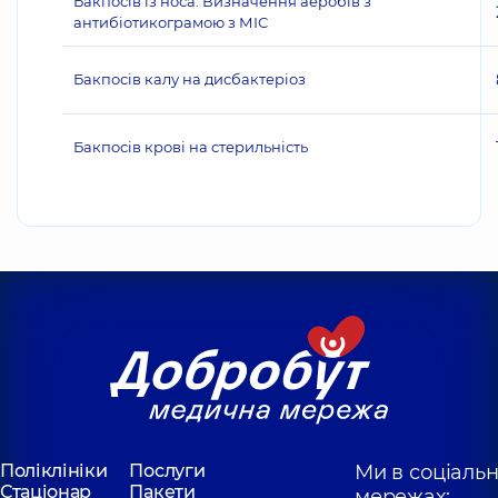
Бакпосів із носа. Визначення аеробів з
антибіотикограмою з МІС
Бакпосів калу на дисбактеріоз
Бакпосів крові на стерильність
Поліклініки
Послуги
Ми в соціаль
Стаціонар
Пакети
мережах: