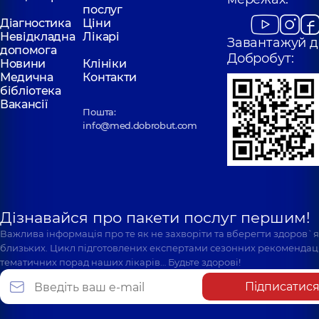
послуг
Діагностика
Ціни
Невідкладна
Лікарі
Завантажуй д
допомога
Добробут:
Новини
Клініки
Медична
Контакти
бібліотека
Вакансії
Пошта:
info@med.dobrobut.com
Дізнавайся про пакети послуг першим!
Важлива інформація про те як не захворіти та вберегти здоров`
близьких. Цикл підготовлених експертами сезонних рекомендаці
тематичних порад наших лікарів… Будьте здорові!
Підписатис