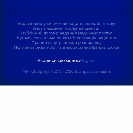
Угода користувача
Умови надання онлайн послуг
Умови надання послуг вакцинації
Публічний договір надання медичних послуг
Куточок споживача онлайн
Верифікація пацієнтів
Правила внутрішнього розпорядку
Політика приватності та використання файлів cookie
Українською мовою
English
ММ «Добробут» 2012 - 2026. Всі права захищені