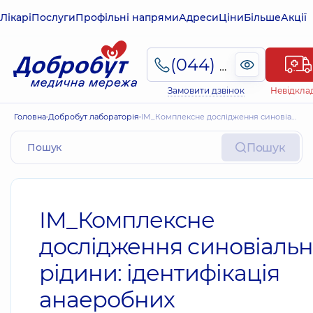
Лікарі
Послуги
Профільні напрями
Адреси
Ціни
Більше
Акції
(044) 495-2-888
Замовити дзвінок
Невідкла
Головна
Добробут лабораторія
ІМ_Комплексне дослідження синовіальної рідини: ідентифікація анаеробних мікроорганізмів. Попередній результат. Антибіотикограма з МІК.
Пошук
ІМ_Комплексне
дослідження синовіальн
рідини: ідентифікація
анаеробних