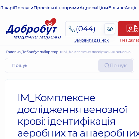
Лікарі
Послуги
Профільні напрями
Адреси
Ціни
Більше
Акції
(044) 495-2-888
Замовити дзвінок
Невідкла
Головна
Добробут лабораторія
ІМ_Комплексне дослідження венозної крові: ідентифікація аеробних та анаеробних мікроорганізмів, грибів Candida spp. Попередній результат. Антибіотикограма з МІК та антимікотикограма з МІК.
Пошук
ІМ_Комплексне
дослідження венозної
крові: ідентифікація
аеробних та анаеробни