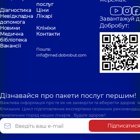
послуг
Діагностика
Ціни
Невідкладна
Лікарі
Завантажуй д
допомога
Добробут:
Новини
Клініки
Медична
Контакти
бібліотека
Вакансії
Пошта:
info@med.dobrobut.com
Дізнавайся про пакети послуг першим!
Важлива інформація про те як не захворіти та вберегти здоров`
близьких. Цикл підготовлених експертами сезонних рекомендаці
тематичних порад наших лікарів… Будьте здорові!
Підписатис