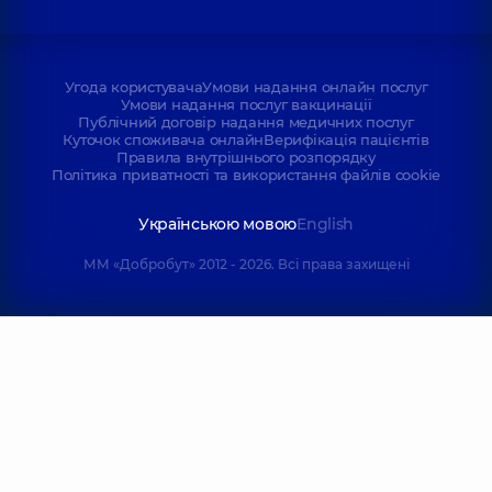
Угода користувача
Умови надання онлайн послуг
Умови надання послуг вакцинації
Публічний договір надання медичних послуг
Куточок споживача онлайн
Верифікація пацієнтів
Правила внутрішнього розпорядку
Політика приватності та використання файлів cookie
Українською мовою
English
ММ «Добробут» 2012 - 2026. Всі права захищені