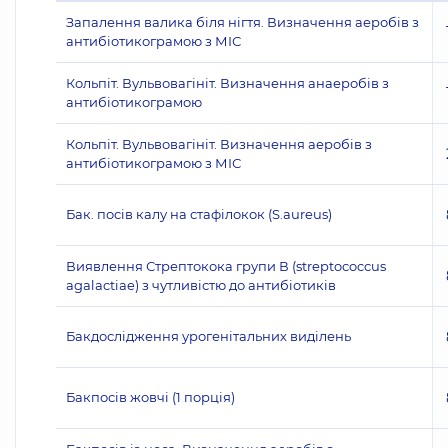
Запалення валика біля нігтя. Визначення аеробів з
антибіотикограмою з МІС
Кольпіт. Вульвовагініт. Визначення анаеробів з
антибіотикограмою
Кольпіт. Вульвовагініт. Визначення аеробів з
антибіотикограмою з МІС
Бак. посів калу на стафілокок (S.aureus)
Виявлення Стрептокока групи В (streptococcus
agalactiae) з чутливістю до антибіотиків
Бакдослідження урогенітальних виділень
Бакпосів жовчі (1 порція)