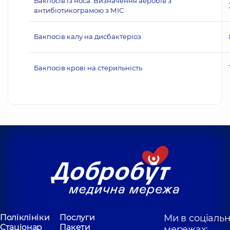
Бакпосів із носа. Визначення аеробів з
антибіотикограмою з МІС
Бакпосів калу на дисбактеріоз
Бакпосів крові на стерильність
Поліклініки
Послуги
Ми в соціаль
Стаціонар
Пакети
мережах: