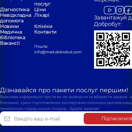
послуг
Діагностика
Ціни
Невідкладна
Лікарі
Завантажуй д
допомога
Добробут:
Новини
Клініки
Медична
Контакти
бібліотека
Вакансії
Пошта:
info@med.dobrobut.com
Дізнавайся про пакети послуг першим!
Важлива інформація про те як не захворіти та вберегти здоров`
близьких. Цикл підготовлених експертами сезонних рекомендаці
тематичних порад наших лікарів… Будьте здорові!
Підписатис