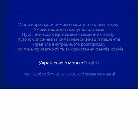
Угода користувача
Умови надання онлайн послуг
Умови надання послуг вакцинації
Публічний договір надання медичних послуг
Куточок споживача онлайн
Верифікація пацієнтів
Правила внутрішнього розпорядку
Політика приватності та використання файлів cookie
Українською мовою
English
ММ «Добробут» 2012 - 2026. Всі права захищені