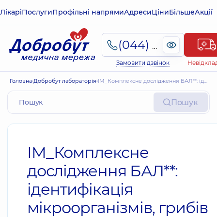
Лікарі
Послуги
Профільні напрями
Адреси
Ціни
Більше
Акції
(044) 495-2-888
Замовити дзвінок
Невідкла
Головна
Добробут лабораторія
ІМ_Комплексне дослідження БАЛ**: ідентифікація мікроорганізмів, грибів Candida spp. Антибіотикограма з МІК. Антимікотикограма з МІК.
Пошук
ІМ_Комплексне
дослідження БАЛ**:
ідентифікація
мікроорганізмів, грибів