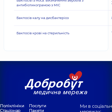
Бакпосів із носа. Визначення аеробів з
антибіотикограмою з МІС
Бакпосів калу на дисбактеріоз
Бакпосів крові на стерильність
Поліклініки
Послуги
Ми в соціаль
Стаціонар
Пакети
мережах: