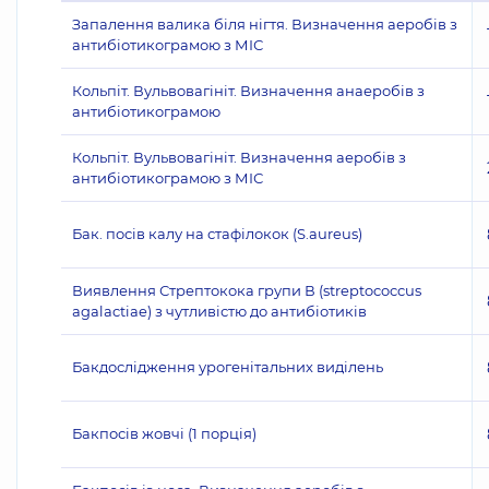
Запалення валика біля нігтя. Визначення аеробів з
антибіотикограмою з МІС
Кольпіт. Вульвовагініт. Визначення анаеробів з
антибіотикограмою
Кольпіт. Вульвовагініт. Визначення аеробів з
антибіотикограмою з МІС
Бак. посів калу на стафілокок (S.aureus)
Виявлення Стрептокока групи В (streptococcus
agalactiae) з чутливістю до антибіотиків
Бакдослідження урогенітальних виділень
Бакпосів жовчі (1 порція)