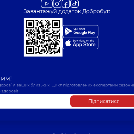
Завантажуй додаток Добробут:
шим!
здоров`я ваших близьких. Цикл підготовлених експертами сезонн
 здорові!
Підписатися