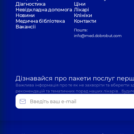
Діагностика
Ціни
Невідкладна допомога
Лікарі
Новини
Клініки
Медична бібліотека
Контакти
Вакансії
Пошта:
info@med.dobrobut.com
Дізнавайся про пакети послуг пер
Важлива інформація про те як не захворіти та вберегти 
рекомендацій та тематичних порад наших лікарів… Будьте