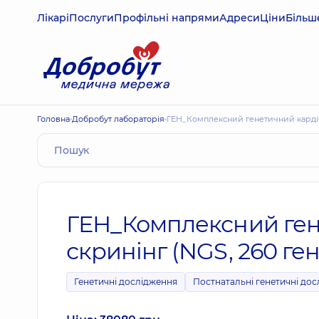
Лікарі
Послуги
Профільні напрями
Адреси
Ціни
Більш
Головна
Добробут лабораторія
ГЕН_Комплексний генетичний кардіол
ГЕН_Комплексний ген
скринінг (NGS, 260 гені
Генетичні дослідження
Постнатальні генетичні до