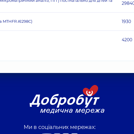
кроматричний аналіз, ПГГ) постнатально для дітей та
2984
а MTHFR A1298C)
1930
4200
Ми в соціальних мережах: