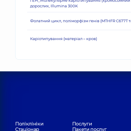
ГЕН_Молекулярне каріотипування (хромосомний мі
дорослих, Illumina 300K
Фолатний цикл, поліморфізм генів (MTHFR C677T т
Каріотипування (матеріал – кров)
Поліклініки
Послуги
Стаціонар
Пакети послуг