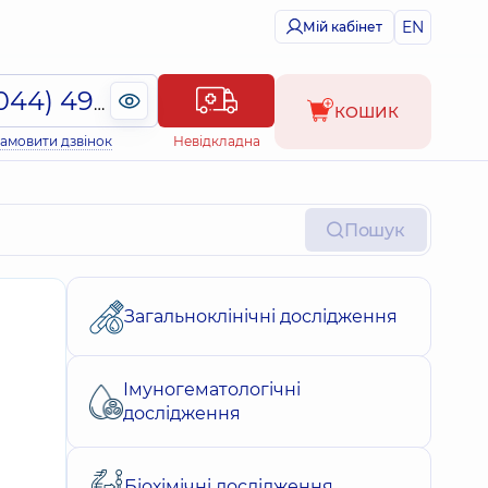
EN
Мій кабінет
(044) 495-2-888
КОШИК
амовити дзвінок
Невідкладна
Пошук
Загальноклінічні дослідження
Імуногематологічні
дослідження
Біохімічні дослідження