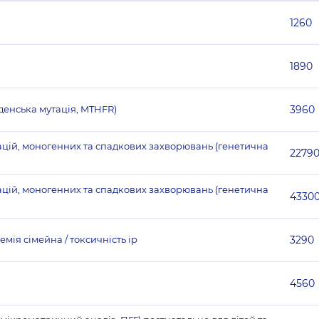
1260
1890
денська мутація, MTHFR)
3960
тацій, моногенних та спадкових захворювань (генетична
2279
тацій, моногенних та спадкових захворювань (генетична
4330
ія сімейна / токсичність ір
3290
4560