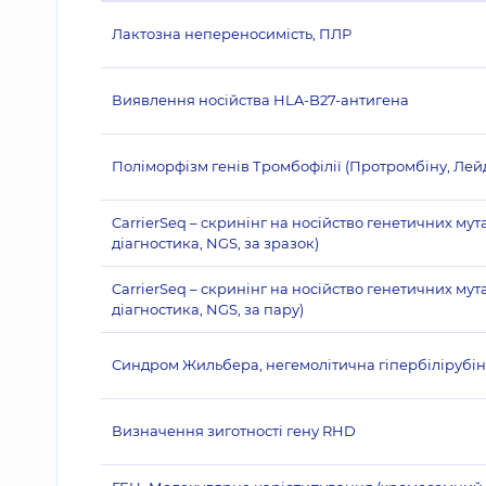
Лактозна непереносимість, ПЛР
Виявлення носійства HLA-B27-антигена
Поліморфізм генів Тромбофілії (Протромбіну, Лей
CarrierSeq – скринінг на носійство генетичних му
діагностика, NGS, за зразок)
CarrierSeq – скринінг на носійство генетичних му
діагностика, NGS, за пару)
Синдром Жильбера, негемолітична гіпербілірубінем
Визначення зиготності гену RHD