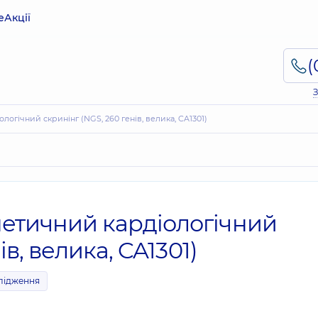
е
Акції
З
огічний скринінг (NGS, 260 генів, велика, CA1301)
етичний кардіологічний
в, велика, CA1301)
слідження