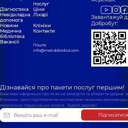
послуг
Діагностика
Ціни
Невідкладна
Лікарі
Завантажуй д
допомога
Добробут:
Новини
Клініки
Медична
Контакти
бібліотека
Вакансії
Пошта:
info@med.dobrobut.com
Дізнавайся про пакети послуг першим!
Важлива інформація про те як не захворіти та вберегти здоров`
близьких. Цикл підготовлених експертами сезонних рекомендаці
тематичних порад наших лікарів… Будьте здорові!
Підписатис