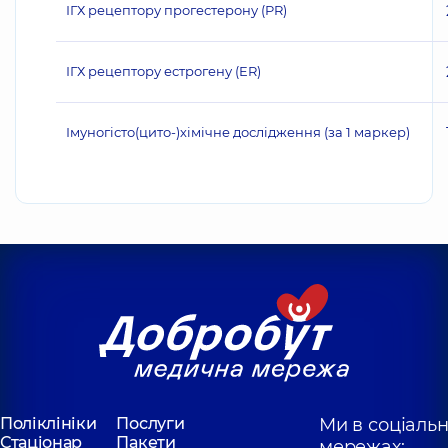
ІГХ рецептору прогестерону (PR)
ІГХ рецептору естрогену (ER)
Імуногісто(цито-)хімічне дослідження (за 1 маркер)
Поліклініки
Послуги
Ми в соціаль
Стаціонар
Пакети
мережах: