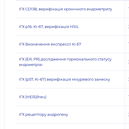
ІГХ CD138, верифікація хронічного ендометриту
ІГХ p16, Ki-67, верифікація HSIL
ІГХ Визначення експрессії Кі 67
ІГХ (ER, PR) дослідження гормонального статусу
ендометрію
ІГХ (p57, Ki-67) верифікація міхуревого занеску
ІГХ (НЕR2/neu)
ІГХ рецептору андрогену