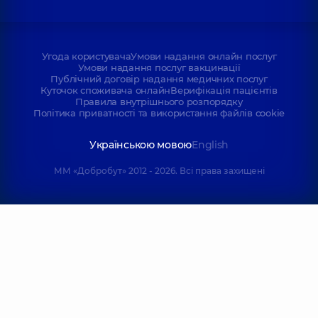
Угода користувача
Умови надання онлайн послуг
Умови надання послуг вакцинації
Публічний договір надання медичних послуг
Куточок споживача онлайн
Верифікація пацієнтів
Правила внутрішнього розпорядку
Політика приватності та використання файлів cookie
Українською мовою
English
ММ «Добробут» 2012 - 2026. Всі права захищені