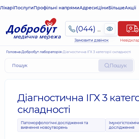
Лікарі
Послуги
Профільні напрями
Адреси
Ціни
Більше
Акції
(044) 495-2-888
Замовити дзвінок
Невідкла
Головна
Добробут лабораторія
Діагностична ІГХ 3 категорії складності
Пошук
Діагностична ІГХ 3 катего
складності
Патоморфологічні дослідження та
Імуногістохіміч
вивчення новоутворень
дослідження