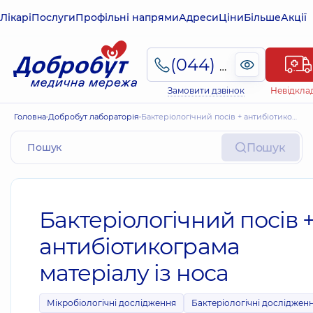
Лікарі
Послуги
Профільні напрями
Адреси
Ціни
Більше
Акції
(044) 495-2-888
Замовити дзвінок
Невідкла
Головна
Добробут лабораторія
Бактеріологічний посів + антибіотикограма матеріалу із носа
Пошук
Бактеріологічний посів 
антибіотикограма
матеріалу із носа
Мікробіологічні дослідження
Бактеріологічні досліджен