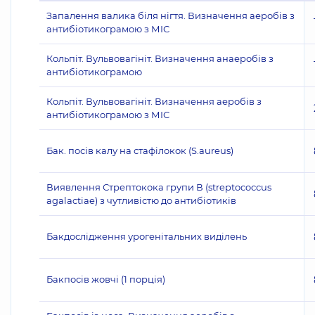
Запалення валика біля нігтя. Визначення аеробів з
антибіотикограмою з МІС
Кольпіт. Вульвовагініт. Визначення анаеробів з
антибіотикограмою
Кольпіт. Вульвовагініт. Визначення аеробів з
антибіотикограмою з МІС
Бак. посів калу на стафілокок (S.aureus)
Виявлення Стрептокока групи В (streptococcus
agalactiae) з чутливістю до антибіотиків
Бакдослідження урогенітальних виділень
Бакпосів жовчі (1 порція)