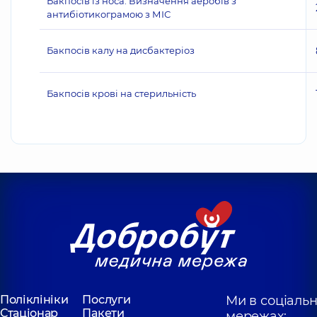
Бакпосів із носа. Визначення аеробів з
антибіотикограмою з МІС
Бакпосів калу на дисбактеріоз
Бакпосів крові на стерильність
Поліклініки
Послуги
Ми в соціаль
Стаціонар
Пакети
мережах: