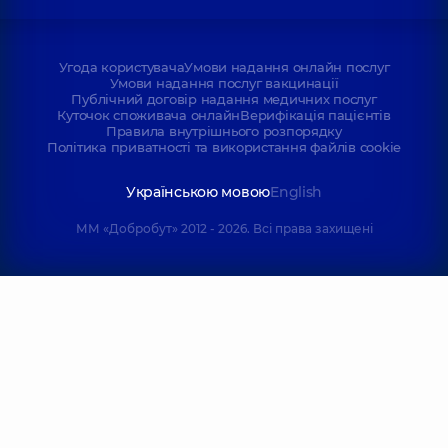
Угода користувача
Умови надання онлайн послуг
Умови надання послуг вакцинації
Публічний договір надання медичних послуг
Куточок споживача онлайн
Верифікація пацієнтів
Правила внутрішнього розпорядку
Політика приватності та використання файлів cookie
Українською мовою
English
ММ «Добробут» 2012 - 2026. Всі права захищені