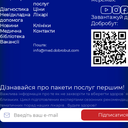
послуг
Діагностика
Ціни
Невідкладна
Лікарі
Завантажуй д
допомога
Добробут:
Новини
Клініки
Медична
Контакти
бібліотека
Вакансії
Пошта:
info@med.dobrobut.com
Дізнавайся про пакети послуг першим!
Важлива інформація про те як не захворіти та вберегти здоров`
близьких. Цикл підготовлених експертами сезонних рекомендаці
тематичних порад наших лікарів… Будьте здорові!
Підписатис