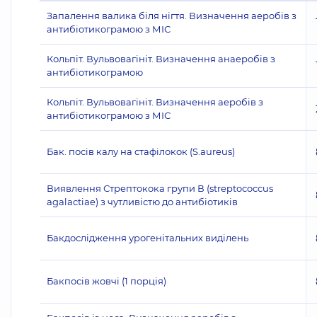
Запалення валика біля нігтя. Визначення аеробів з
антибіотикограмою з МІС
Кольпіт. Вульвовагініт. Визначення анаеробів з
антибіотикограмою
Кольпіт. Вульвовагініт. Визначення аеробів з
антибіотикограмою з МІС
Бак. посів калу на стафілокок (S.aureus)
Виявлення Стрептокока групи В (streptococcus
agalactiae) з чутливістю до антибіотиків
Бакдослідження урогенітальних виділень
Бакпосів жовчі (1 порція)