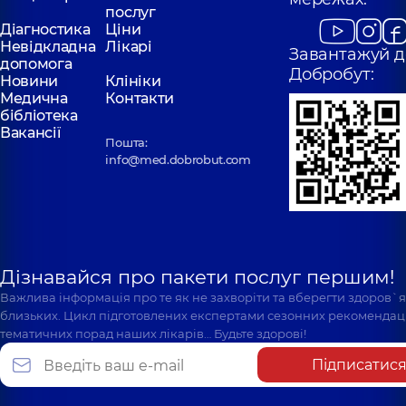
послуг
Діагностика
Ціни
Невідкладна
Лікарі
Завантажуй д
допомога
Добробут:
Новини
Клініки
Медична
Контакти
бібліотека
Вакансії
Пошта:
info@med.dobrobut.com
Дізнавайся про пакети послуг першим!
Важлива інформація про те як не захворіти та вберегти здоров`
близьких. Цикл підготовлених експертами сезонних рекомендаці
тематичних порад наших лікарів… Будьте здорові!
Підписатис