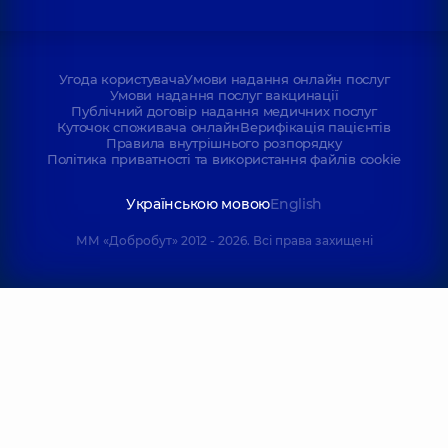
Угода користувача
Умови надання онлайн послуг
Умови надання послуг вакцинації
Публічний договір надання медичних послуг
Куточок споживача онлайн
Верифікація пацієнтів
Правила внутрішнього розпорядку
Політика приватності та використання файлів cookie
Українською мовою
English
ММ «Добробут» 2012 - 2026. Всі права захищені