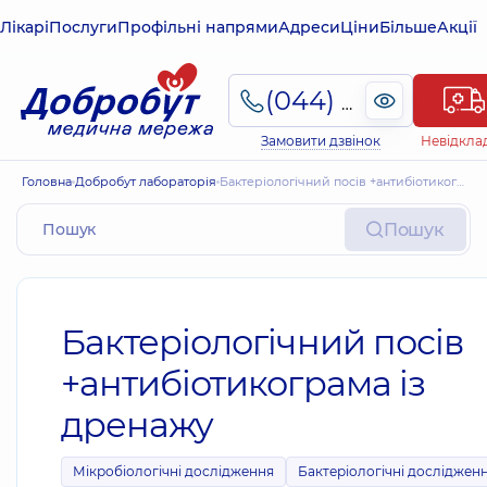
Лікарі
Послуги
Профільні напрями
Адреси
Ціни
Більше
Акції
(044) 495-2-888
Замовити дзвінок
Невідкла
Головна
Добробут лабораторія
Бактеріологічний посів +антибіотикограма із дренажу
Пошук
Бактеріологічний посів
+антибіотикограма із
дренажу
Мікробіологічні дослідження
Бактеріологічні досліджен