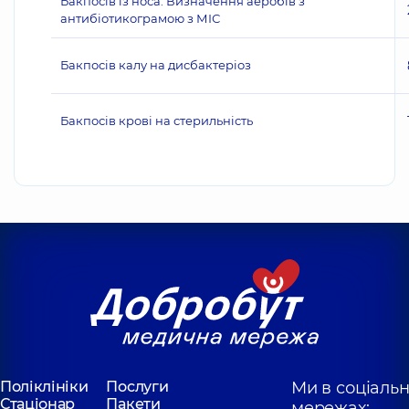
Бакпосів із носа. Визначення аеробів з
антибіотикограмою з МІС
Бакпосів калу на дисбактеріоз
Бакпосів крові на стерильність
Поліклініки
Послуги
Ми в соціаль
Стаціонар
Пакети
мережах: