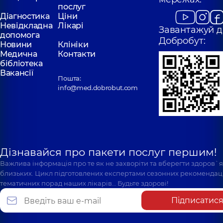
послуг
Діагностика
Ціни
Невідкладна
Лікарі
Завантажуй д
допомога
Добробут:
Новини
Клініки
Медична
Контакти
бібліотека
Вакансії
Пошта:
info@med.dobrobut.com
Дізнавайся про пакети послуг першим!
Важлива інформація про те як не захворіти та вберегти здоров`
близьких. Цикл підготовлених експертами сезонних рекомендаці
тематичних порад наших лікарів… Будьте здорові!
Підписатис