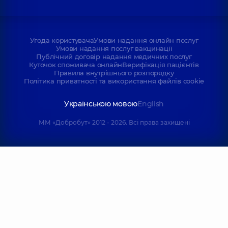
Угода користувача
Умови надання онлайн послуг
Умови надання послуг вакцинації
Публічний договір надання медичних послуг
Куточок споживача онлайн
Верифікація пацієнтів
Правила внутрішнього розпорядку
Політика приватності та використання файлів cookie
Українською мовою
English
ММ «Добробут» 2012 - 2026. Всі права захищені