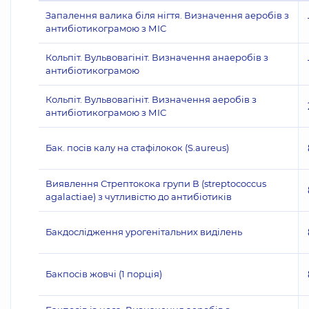
Запалення валика біля нігтя. Визначення аеробів з
антибіотикограмою з МІС
Кольпіт. Вульвовагініт. Визначення анаеробів з
антибіотикограмою
Кольпіт. Вульвовагініт. Визначення аеробів з
антибіотикограмою з МІС
Бак. посів калу на стафілокок (S.aureus)
Виявлення Стрептокока групи В (streptococcus
agalactiae) з чутливістю до антибіотиків
Бакдослідження урогенітальних виділень
Бакпосів жовчі (1 порція)