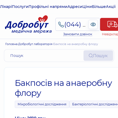
Лікарі
Послуги
Профільні напрями
Адреси
Ціни
Більше
Акції
(044) 495-2-888
Замовити дзвінок
Невідкла
Головна
Добробут лабораторія
Бакпосів на анаеробну флору
Пошук
Бакпосів на анаеробну
флору
Мікробіологічні дослідження
Бактеріологічні досліджен