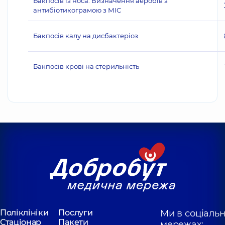
Бакпосів із носа. Визначення аеробів з
антибіотикограмою з МІС
Бакпосів калу на дисбактеріоз
Бакпосів крові на стерильність
Поліклініки
Послуги
Ми в соціаль
Стаціонар
Пакети
мережах: