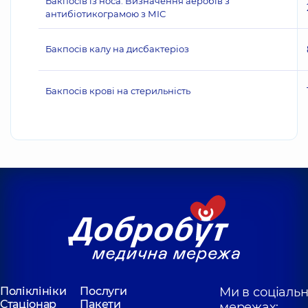
Бакпосів із носа. Визначення аеробів з
антибіотикограмою з МІС
Бакпосів калу на дисбактеріоз
Бакпосів крові на стерильність
Поліклініки
Послуги
Ми в соціаль
Стаціонар
Пакети
мережах: