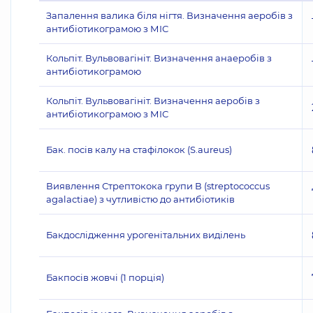
Запалення валика біля нігтя. Визначення аеробів з
антибіотикограмою з МІС
Кольпіт. Вульвовагініт. Визначення анаеробів з
антибіотикограмою
Кольпіт. Вульвовагініт. Визначення аеробів з
антибіотикограмою з МІС
Бак. посів калу на стафілокок (S.aureus)
Виявлення Стрептокока групи В (streptococcus
agalactiae) з чутливістю до антибіотиків
Бакдослідження урогенітальних виділень
Бакпосів жовчі (1 порція)