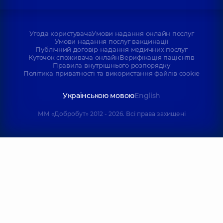
Угода користувача
Умови надання онлайн послуг
Умови надання послуг вакцинації
Публічний договір надання медичних послуг
Куточок споживача онлайн
Верифікація пацієнтів
Правила внутрішнього розпорядку
Політика приватності та використання файлів cookie
Українською мовою
English
ММ «Добробут» 2012 - 2026. Всі права захищені