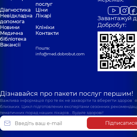
послуг
Діагностика
Ціни
Невідкладна
Лікарі
Завантажуй д
допомога
Добробут:
Новини
Клініки
Медична
Контакти
бібліотека
Вакансії
Пошта:
info@med.dobrobut.com
Дізнавайся про пакети послуг першим!
Важлива інформація про те як не захворіти та вберегти здоров`
близьких. Цикл підготовлених експертами сезонних рекомендаці
тематичних порад наших лікарів… Будьте здорові!
Підписатис