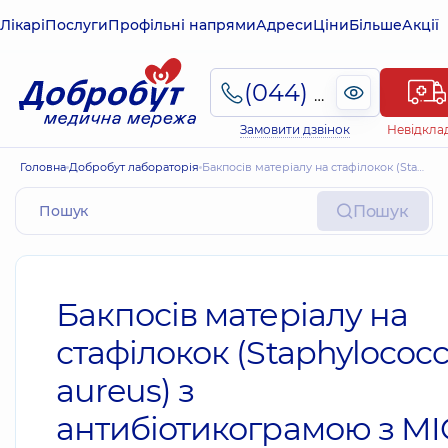
Лікарі
Послуги
Профільні напрями
Адреси
Ціни
Більше
Акції
(044) 495-2-888
Замовити дзвінок
Невідкла
Головна
Добробут лабораторія
Бакпосів матеріалу на стафілокок (Staphylococcus aureus) з антибіотикограмою з MIC
Пошук
Бакпосів матеріалу на
стафілокок (Staphylococ
aureus) з
антибіотикограмою з MI