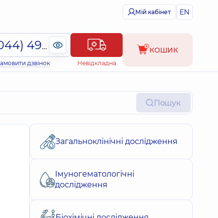
EN
Мій кабінет
(044) 495-2-888
КОШИК
амовити дзвінок
Невідкладна
Пошук
Загальноклінічні дослідження
Імуногематологічні
дослідження
Біохімічні дослідження