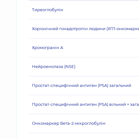
Тиреоглобулін
Хоріонічний гонадотропін людини (ХГЛ-онкомарк
Хромогранін А
Нейроенолаза (NSE)
Простат-специфічний антиген (PSA) загальний
Простат-специфічний антиген (PSA) вільний + заг
Онкомаркер Бета-2-мікроглобулін