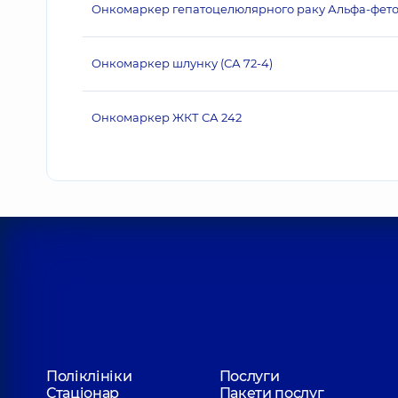
Онкомаркер гепатоцелюлярного раку Альфа-фето
Онкомаркер шлунку (СА 72-4)
Онкомаркер ЖКТ СА 242
Поліклініки
Послуги
Стаціонар
Пакети послуг