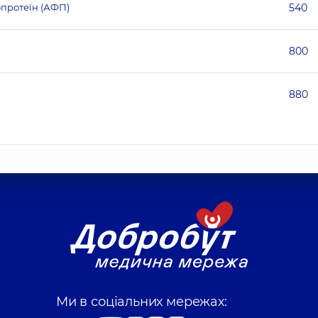
протеїн (АФП)
540
800
880
Ми в соціальних мережах: