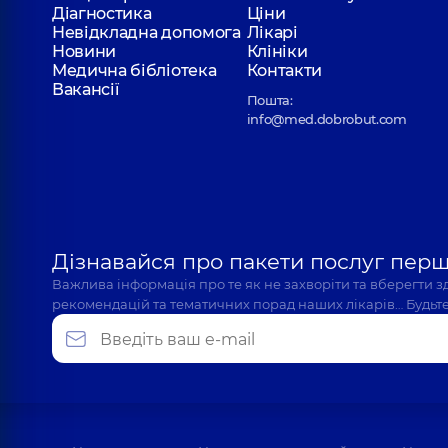
Діагностика
Ціни
Невідкладна допомога
Лікарі
Новини
Клініки
Медична бібліотека
Контакти
Вакансії
Пошта:
info@med.dobrobut.com
Дізнавайся про пакети послуг пер
Важлива інформація про те як не захворіти та вберегти 
рекомендацій та тематичних порад наших лікарів… Будьте