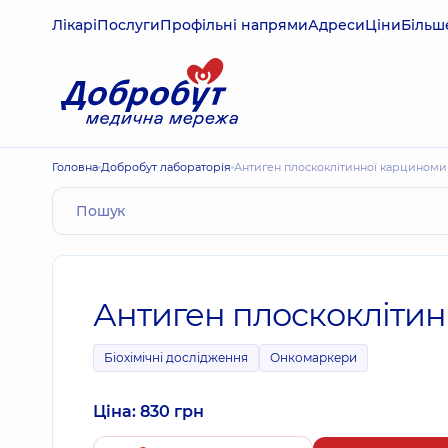
Лікарі
Послуги
Профільні напрями
Адреси
Ціни
Більш
Головна
Добробут лабораторія
Антиген плоскоклітинної карциноми
Антиген плоскоклітин
Біохімічні дослідження
Онкомаркери
Ціна: 830 грн