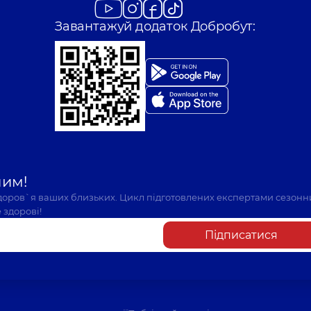
Завантажуй додаток Добробут:
шим!
здоров`я ваших близьких. Цикл підготовлених експертами сезонн
 здорові!
Підписатися