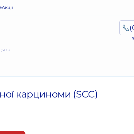
е
Акції
З
 (SCC)
ної карциноми (SCC)