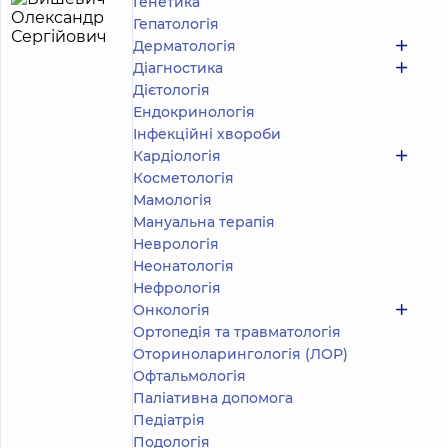
Генетика
Бишевич
4
Гепатологія
Олександр
років
Дерматологія
досвіду
Сергійович
Діагностика
5
99
Дієтологія
відгуків
Ендокринологія
Хірург
Інфекційні хвороби
Кардіологія
Медичний
Центр
Косметологія
«Добробут»
Мамологія
для всієї
Мануальна терапія
родини на
Неврологія
Олімпійській
Неонатологія
Багатопрофільний
Медичний Центр
Нефрологія
«Добробут» 24/7
Онкологія
на просп. Миколи
Ортопедія та травматологія
Бажана
Оториноларингологія (ЛОР)
Медичний
Центр
Офтальмологія
«Добробут»
Паліативна допомога
для всієї
Педіатрія
родини на
Запис до лікаря
Подологiя
Русанівці