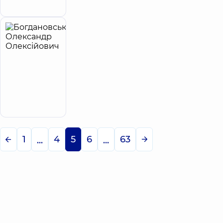
Бажана, 12-А, м. Київ
Богдановський
Олександр
Олексійович
Рентгенолог
Запис до лікаря
1
4
5
6
63
...
...