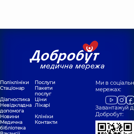
Поліклініки
Послуги
Ми в соціаль
Стаціонар
Пакети
мережах:
послуг
Діагностика
Ціни
Невідкладна
Лікарі
Завантажуй д
допомога
Добробут:
Новини
Клініки
Медична
Контакти
бібліотека
Вакансії