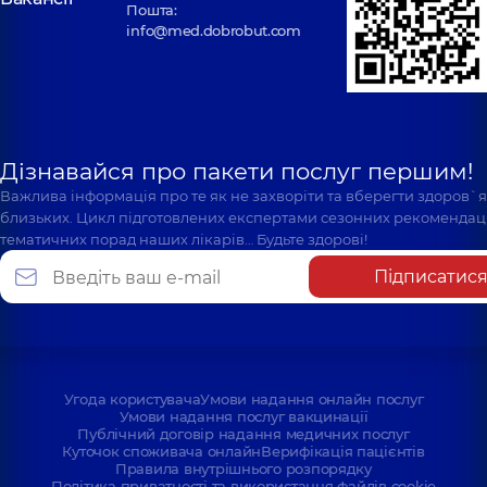
Пошта:
info@med.dobrobut.com
Дізнавайся про пакети послуг першим!
Важлива інформація про те як не захворіти та вберегти здоров`
близьких. Цикл підготовлених експертами сезонних рекомендаці
тематичних порад наших лікарів… Будьте здорові!
Підписатис
Угода користувача
Умови надання онлайн послуг
Умови надання послуг вакцинації
Публічний договір надання медичних послуг
Куточок споживача онлайн
Верифікація пацієнтів
Правила внутрішнього розпорядку
Політика приватності та використання файлів cookie