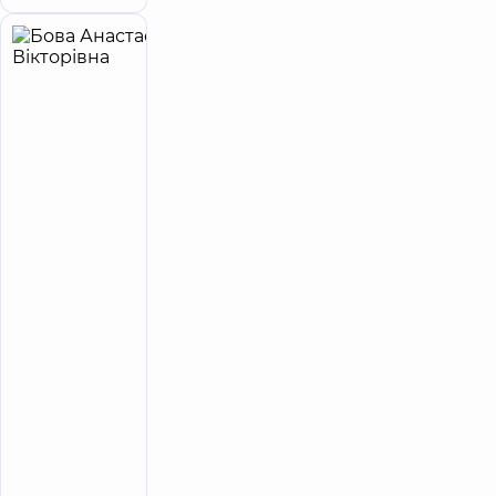
Бова
26
Анастасія
років
приймає
досвіду
дітей
Вікторівна
5
328
відгуків
Педіатр;
Алерголог
дитячий
Медичний
Центр
«Добробут»
для всієї
родини на
вул.
Татарській
Медичний
Центр
«Добробут»
для всієї
родини на
Олімпійській