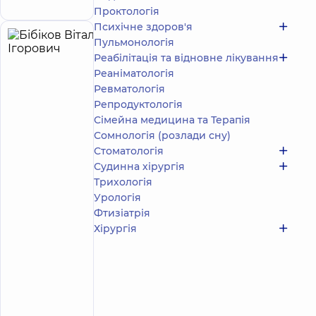
Проктологія
Психічне здоров'я
Пульмонологія
Бібіков
14
Реабілітація та відновне лікування
Віталій
років
досвіду
Реаніматологія
Ігорович
Ревматологія
5
436
відгуків
Репродуктологія
Сімейна медицина та Терапія
Терапевт;
Сомнологія (розлади сну)
Лікар
загальної
Стоматологія
практики
Судинна хірургія
-
Трихологія
сімейний
Урологія
лікар;
Фтизіатрія
Пульмонолог
Хірургія
Багатопрофільний
Медичний Центр
«Добробут» 24/7
на вул. Сім’ї
Ідзиковських
вул. Сім'ї
Ідзиковських (М.