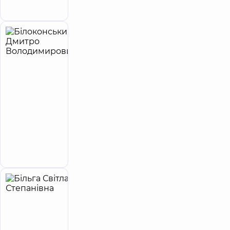
Берестейській
Білоконський
12
Дмитро
років
приймає
досвіду
дітей
Володимирович
Лікар
загальної
практики
-
сімейний
лікар;
Педіатр;
Терапевт
Запис до лікаря
Більга
34
Світлана
років
приймає
досвіду
дітей
Степанівна
5
395
відгуків