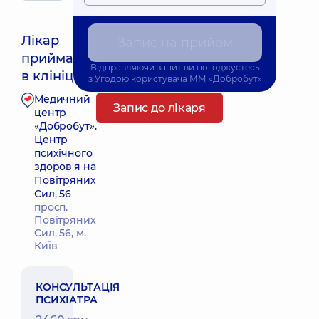
Лікар
Запис на прийом
приймає
Найближчий час прийому: Завтра о 16:00
Відправляючи запит ви погоджуєтесь
в клініці
з
Угодою користувача
ММ «Добробут»
Медичний
Запис до лікаря
центр
«Добробут».
Центр
психічного
здоров'я на
Повітряних
Сил, 56
просп.
Повітряних
Сил, 56, м.
Київ
КОНСУЛЬТАЦІЯ
ПСИХІАТРА