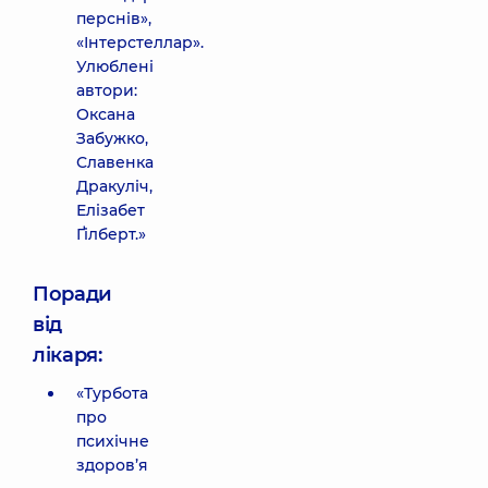
перснів»,
«Інтерстеллар».
Улюблені
автори:
Оксана
Забужко,
Славенка
Дракуліч,
Елізабет
Ґілберт.»
Поради
від
лікаря:
«Турбота
про
психічне
здоров’я