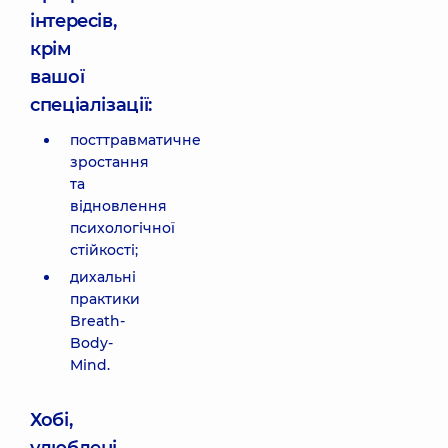
інтересів,
крім
вашої
спеціалізації:
посттравматичне
зростання
та
відновлення
психологічної
стійкості;
дихальні
практики
Breath-
Body-
Mind.
Хобі,