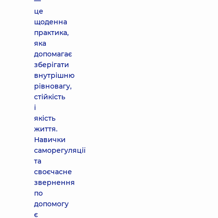
—
це
щоденна
практика,
яка
допомагає
зберігати
внутрішню
рівновагу,
стійкість
і
якість
життя.
Навички
саморегуляції
та
своєчасне
звернення
по
допомогу
є