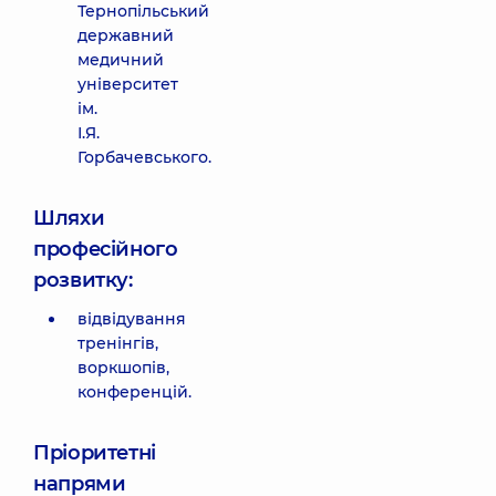
Тернопільський
державний
медичний
університет
ім.
І.Я.
Горбачевського.
Шляхи
професійного
розвитку:
відвідування
тренінгів,
воркшопів,
конференцій.
Пріоритетні
напрями