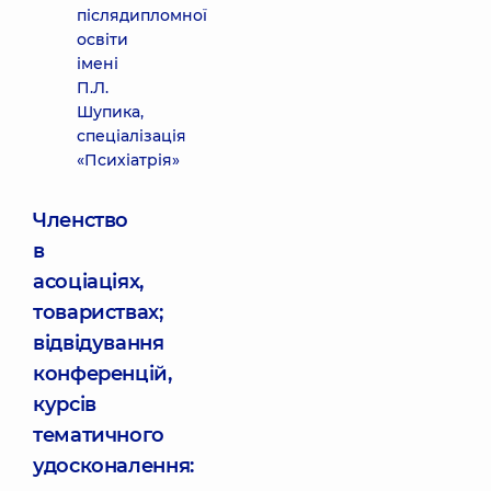
післядипломної
освіти
імені
П.Л.
Шупика,
спеціалізація
«Психіатрія»
Членство
в
асоціаціях,
товариствах;
відвідування
конференцій,
курсів
тематичного
удосконалення: