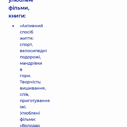
улюблені
фільми,
книги:
«Активний
спосіб
життя:
спорт,
велосипедні
подорожі,
мандрівки
в
гори.
Творчість:
вишивання,
спів,
приготування
їжі.
Улюблені
фільми:
«Володар