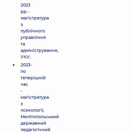
2023
рр. -
магістратура
з
публічного
управління
та
адміністрування,
УКУ;
2023-
по
теперішній
час
-
магістратура
з
психології,
Мелітопольський
державний
педагогічний