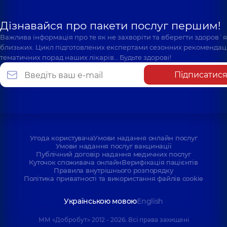
Дізнавайся про пакети послуг першим!
Важлива інформація про те як не захворіти та вберегти здоров`
близьких. Цикл підготовлених експертами сезонних рекомендаці
тематичних порад наших лікарів… Будьте здорові!
Підписатис
Угода користувача
Умови надання онлайн послуг
Умови надання послуг вакцинації
Публічний договір надання медичних послуг
Куточок споживача онлайн
Верифікація пацієнтів
Правила внутрішнього розпорядку
Політика приватності та використання файлів cookie
Українською мовою
English
ММ «Добробут» 2012 - 2026. Всі права захищені