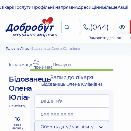
Лікарі
Послуги
Профільні напрями
Адреси
Ціни
Більше
Акції
(044) 495-2-888
Замовити дзвінок
Головна
Лікарі
Бідованець Олена Юліанівна
Де
Інформація
Послуги
приймає
Запис до лікаря
Бідованець
Бідованець Олена Юліанівна
Олена
Юліанівна
Психіатр;
16
років
Оберіть дату / час візиту
досвіду