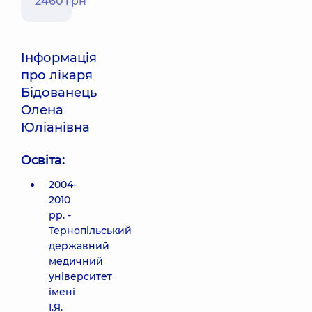
2460 грн
Інформація
про лікаря
Бідованець
Олена
Юліанівна
Освіта:
2004-
2010
рр. -
Тернопільський
державний
медичний
університет
імені
І.Я.