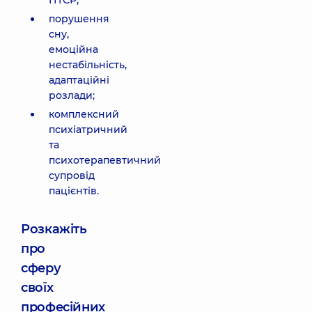
ПТСР;
порушення
сну,
емоційна
нестабільність,
адаптаційні
розлади;
комплексний
психіатричний
та
психотерапевтичний
супровід
пацієнтів.
Розкажіть
про
сферу
своїх
професійних