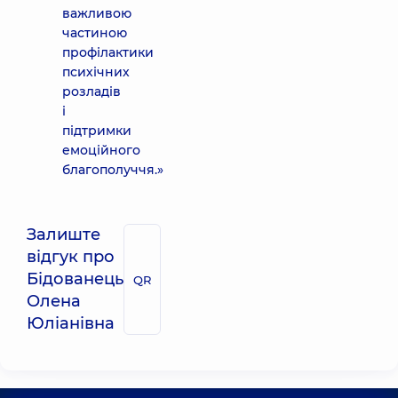
важливою
частиною
профілактики
психічних
розладів
і
підтримки
емоційного
благополуччя.»
Залиште
відгук про
Бідованець
QR
Олена
Юліанівна