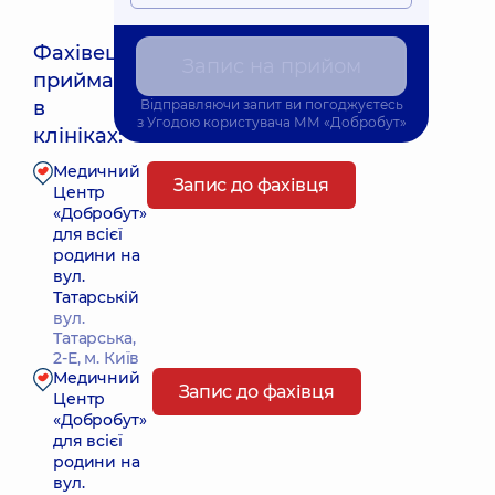
Фахівець
Запис на прийом
приймає
Найближчий час прийому: Завтра о 08:00
в
Відправляючи запит ви погоджуєтесь
з
Угодою користувача
ММ «Добробут»
клініках:
Медичний
Запис до фахівця
Центр
«Добробут»
для всієї
родини на
вул.
Татарській
вул.
Татарська,
2-Е, м. Київ
Медичний
Запис до фахівця
Центр
«Добробут»
для всієї
родини на
вул.