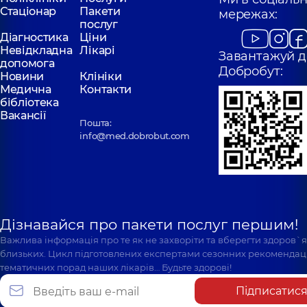
Стаціонар
Пакети
мережах:
послуг
Діагностика
Ціни
Невідкладна
Лікарі
Завантажуй д
допомога
Добробут:
Новини
Клініки
Медична
Контакти
бібліотека
Вакансії
Пошта:
info@med.dobrobut.com
Дізнавайся про пакети послуг першим!
Важлива інформація про те як не захворіти та вберегти здоров`
близьких. Цикл підготовлених експертами сезонних рекомендаці
тематичних порад наших лікарів… Будьте здорові!
Підписатис