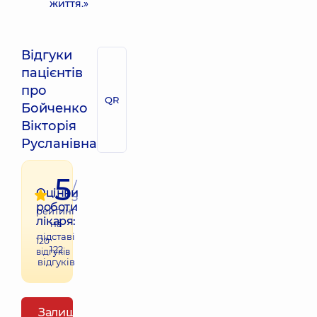
життя.»
Відгуки
пацієнтів
про
QR
Бойченко
Вікторія
Русланівна
5
/
Оцінки
5
роботи
рейтинг
лікаря:
на
підставі
120
122
відгуків
відгуків
Залишити відгук