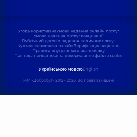
Угода користувача
Умови надання онлайн послуг
Умови надання послуг вакцинації
Публічний договір надання медичних послуг
Куточок споживача онлайн
Верифікація пацієнтів
Правила внутрішнього розпорядку
Політика приватності та використання файлів cookie
Українською мовою
English
ММ «Добробут» 2012 - 2026. Всі права захищені