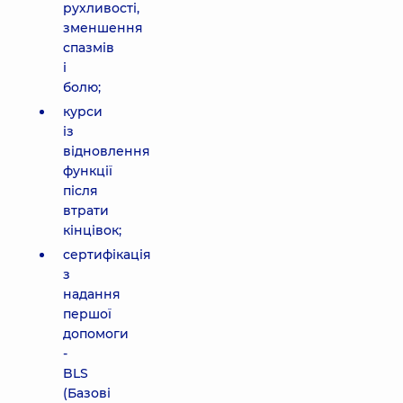
рухливості,
зменшення
спазмів
і
болю;
курси
із
відновлення
функції
після
втрати
кінцівок;
сертифікація
з
надання
першої
допомоги
-
BLS
(Базові