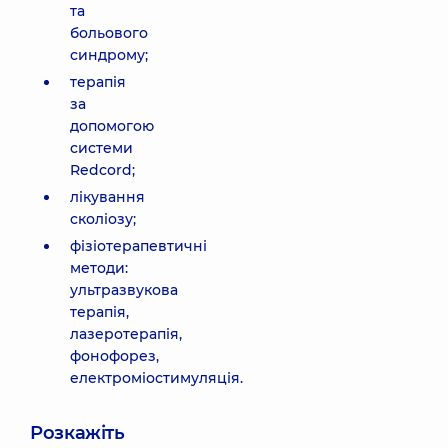
та
больового
синдрому;
терапія
за
допомогою
системи
Redcord;
лікування
сколіозу;
фізіотерапевтичні
методи:
ультразвукова
терапія,
лазеротерапія,
фонофорез,
електроміостимуляція.
Розкажіть