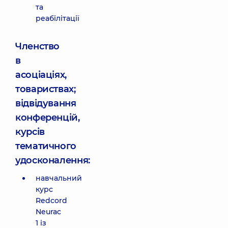
та
реабілітації
Членство
в
асоціаціях,
товариствах;
відвідування
конференцій,
курсів
тематичного
удосконалення:
навчальний
курс
Redcord
Neurac
1 із