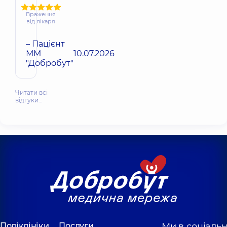
Враження
від лікаря
– Пацієнт
ММ
10.07.2026
"Добробут"
Читати всі
відгуки…
Поліклініки
Послуги
Ми в соціаль