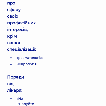
про
сферу
своїх
професійних
інтересів,
крім
вашої
спеціалізації:
травматологія;
неврологія.
Поради
від
лікаря:
«Не
ігноруйте