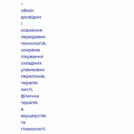
–
обмін
досвідом
і
освоєння
передових
технологій,
зокрема
лікування
складних
уламкових
переломів,
терапія
кисті,
фізична
терапія
в
акушерстві
та
гінекології.