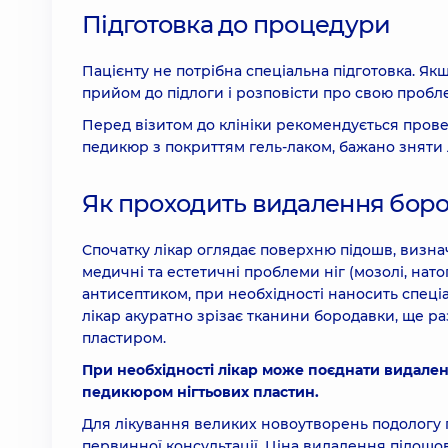
Підготовка до процедури
Пацієнту не потрібна спеціальна підготовка. Як
прийом до підлоги і розповісти про свою пробл
Перед візитом до клініки рекомендується провест
педикюр з покриттям гель-лаком, бажано зняти л
Як проходить видалення боро
Спочатку лікар оглядає поверхню підошв, визнач
медичні та естетичні проблеми ніг (мозолі, нато
антисептиком, при необхідності наносить спеці
лікар акуратно зрізає тканини бородавки, ще р
пластиром.
При необхідності лікар може поєднати видален
педикюром нігтьових пластин.
Для лікування великих новоутворень подологу по
первинної консультації. Ціна видалення підошовн