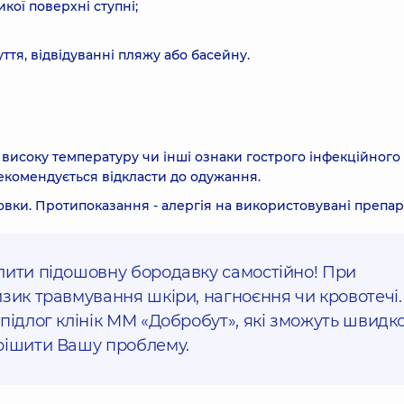
ої поверхні ступні;
ття, відвідуванні пляжу або басейну.
исоку температуру чи інші ознаки гострого інфекційного
екомендується відкласти до одужання.
овки. Протипоказання - алергія на використовувані препар
лити підошовну бородавку самостійно! При
зик травмування шкіри, нагноєння чи кровотечі.
підлог клінік ММ «Добробут», які зможуть швидко
рішити Вашу проблему.