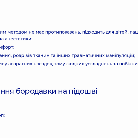
 методом не має протипоказань, підходить для дітей, пац
а анестетики;
омфорт;
ання, розрізів тканин та інших травматичних маніпуляцій;
ливу апаратних насадок, тому жодних ускладнень та побічни
ння бородавки на підошві
п;