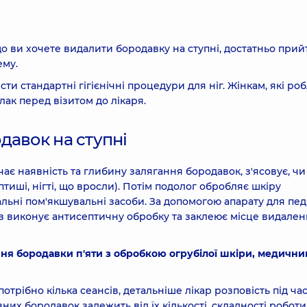
що ви хочете видалити бородавку на ступні, достатньо прий
ему.
и стандартні гігієнічні процедури для ніг. Жінкам, які ро
ак перед візитом до лікаря.
давок на ступні
ає наявність та глибину залягання бородавок, з'ясовує, чи 
птиші, нігті, що вросли). Потім подолог обробляє шкіру
альні пом'якшувальні засоби. За допомогою апарату для пе
аз виконує антисептичну обробку та заклеює місце видале
ня бородавки п'яти з обробкою огрубілої шкіри, медични
трібно кілька сеансів, детальніше лікар розповість під ча
их бородавок залежить від їх кількості, складності роботи