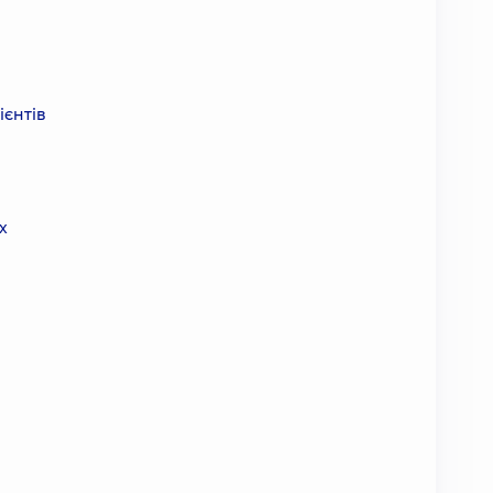
ієнтів
х