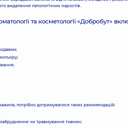
ного видалення патологічних наростів.
матології та косметології «Добробут» вкл
родавки;
кольору;
ування;
ажила, потрібно дотримуватися таких рекомендацій:
 забруднення чи травмування тканин;