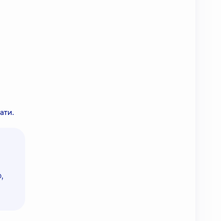
ати.
,