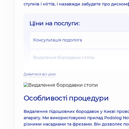
ступнів і нігтів, і назавжди забудете про диском
Ціни на послуги:
Консультація подолога
Видалення бородавки стопи
Кріодеструкція рідким азотом (кріодеструкт
Дивитися всі ціни
1250 грн
Особливості процедури
Радіохвильове видалення підошовної бородавк
Видалення підошовних бородавок у Києві пров
Кріодеструкція рідким азотом (кріодеструкт
апарату. Ми використовуємо прилад Podolog No
8 мм
різними насадками та фрезами. Він дозволяє по
2370 грн