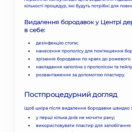
кількості процедур, які будуть потрібні для пов
Видалення бородавок у Центрі дер
в себе:
дезінфекцію стопи;
нанесення прополісу для пом'якшення бо
зрізання бородавки по краях до рожевого 
накладання каполіна з прополісом та тейп
розвантаження за допомогою пластиру.
Постпроцедурний догляд
Щоб шкіра після видалення бородавки швидко з
у перші кілька днів не мочити рану;
використовувати пластир для запобігання