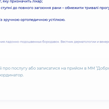
, яку призначить лікар;
ступні до повного загоєння рани – обмежити тривалі про
 із зручною ортопедичною устілкою.
ечения ладонно-подошвенных бородавок. Вестник дерматологии и вене
3S.
одавок. Пластическая хирургия и косметология 1 (2011): 107-111.
ії про послугу або записатися на прийом в ММ “Добро
оординатор.