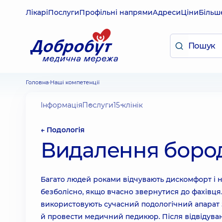
Лікарі
Послуги
Профільні напрями
Адреси
Ціни
Більш
Головна
Наші компетенції
Інформація
Послуги
15 клінік
← Подологія
Видалення боро
Багато людей роками відчувають дискомфорт і 
безболісно, ​​якщо вчасно звернутися до фахівц
використовують сучасний подологічний апарат з
й провести медичний педикюр. Після відвідув