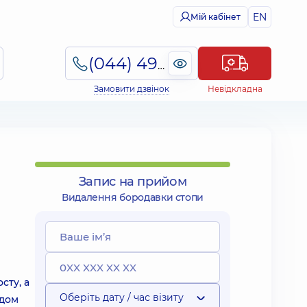
EN
Мій кабінет
(044) 495-2-888
Замовити дзвінок
Невідкладна
Запис на прийом
Видалення бородавки стопи
сту, а
Оберіть дату / час візиту
ядом