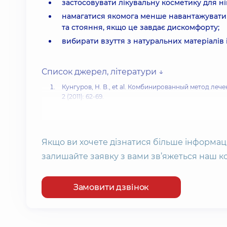
застосовувати лікувальну косметику для ніг
намагатися якомога менше навантажувати 
та стояння, якщо це завдає дискомфорту;
вибирати взуття з натуральних матеріалів
Список джерел, літератури ↓
Кунгуров, Н. В., et al. Комбинированный метод л
2 (2011): 62-69.
Руководство по эксплуатации. RUCK Podolog Nova 
Горская, Е. И. Особенности лечения подошвенных бор
Якщо ви хочете дізнатися більше інформац
залишайте заявку з вами зв’яжеться наш к
Замовити дзвінок