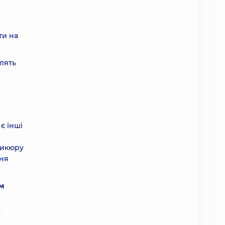
ти на
блять
є інші
дикюру
ння
м
с
,