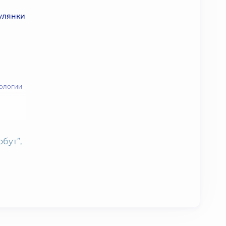
гулянки
рологии
бут”,