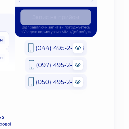
Запис на прийом
Відправляючи запит ви погоджуєтесь
з
Угодою користувача
ММ «Добробут»
рн
(044) 495-2-888
рн
(097) 495-2-888
м
(050) 495-2-888
рн
ше
ий
рової