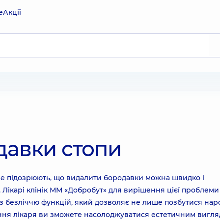
е
Акції
давки стопи
не підозрюють, що видалити бородавки можна швидко і
я. Лікарі клінік ММ «Добробут» для вирішення цієї проблеми
 безліччю функцій, який дозволяє не лише позбутися наро
ання лікаря ви зможете насолоджуватися естетичним вигл