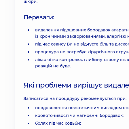
шкіри.
Переваги:
видалення підошовних бородавок апаратним
із хронічними захворюваннями, алергією н
під час сеансу Ви не відчуєте біль та диск
процедура не потребує хірургічного втруч
лікар чітко контролює глибину та зону вп
реакцій не буде.
Які проблеми вирішує видале
Записатися на процедуру рекомендується при:
невдоволення неестетичним виглядом сто
кровоточивості чи нагноєнні бородавок;
болях під час ходьби;