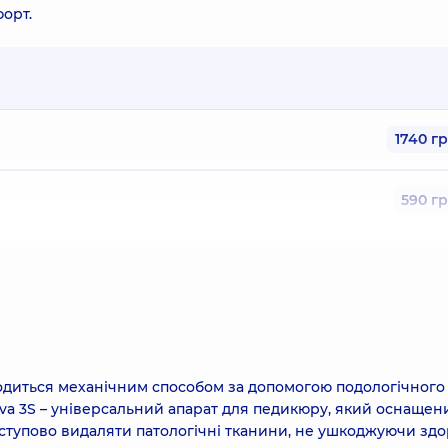
форт.
1740 г
590 г
ор Cryo Pro)* видалення вірусної бородавки розміром 5-8 м
и (1 шт.) (без вартості анестезії)
2370 г
одиться механічним способом за допомогою подологічного
ор Cryo Pro)* видалення вірусної бородавки розміром біль
va 3S – універсальний апарат для педикюру, який оснащен
ступово видаляти патологічні тканини, не ушкоджуючи здо