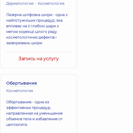
Дерматология
Косметология
Лазерна шліфовка шкіри - одна з
найпотужніших процедур, яка
впливає на її глибокі шари з
метою корекції цілого ряду
косметологічних дефектів і
захворювань шкіри.
Запись на услугу
Обертывание
Косметология
Обертывание - одна из
эффективных процедур,
направленная на уменьшение
объемов тела и избавление от
целлюлита.