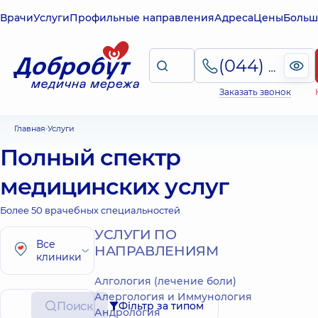
Врачи
Услуги
Профильные направления
Адреса
Цены
Больш
(044) 495-2-888
Заказать звонок
Главная
Услуги
Полный спектр
медицинских услуг
Более 50 врачебных специальностей
УСЛУГИ ПО
Все
НАПРАВЛЕНИЯМ
клиники
Алгология (лечение боли)
Алергология и Иммунология
Поиск
Фільтр за типом
Андрология