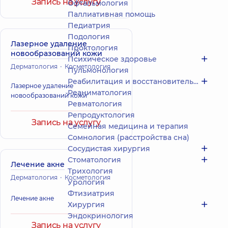
Запись на услугу
Офтальмология
Паллиативная помощь
Педиатрия
Подология
Лазерное удаление
Проктология
новообразований кожи
Психическое здоровье
Дерматология
Косметология
Пульмонология
Реабилитация и восстановительное лечение
Лазерное удаление
Реаниматология
новообразований кожи
Ревматология
Репродуктология
Запись на услугу
Семейная медицина и терапия
Сомнология (расстройства сна)
Сосудистая хирургия
Стоматология
Лечение акне
Трихология
Дерматология
Косметология
Урология
Фтизиатрия
Лечение акне
Хирургия
Эндокринология
Запись на услугу