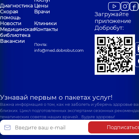
Диагностика
Цены
Скорая
Врачи
Загружайте
помощь
приложение
Новости
Клиники
Добробут:
Медицинская
Контакты
библиотека
Вакансии
Почта:
info@med.dobrobut.com
Узнавай первым о пакетах услуг!
Важна информация о том, как не заболеть и уберечь здоровье в
близких. Цикл подготовленных экспертами сезонных рекоменда
тематических советов наших врачей… Будьте здоровы!
Подписатьс