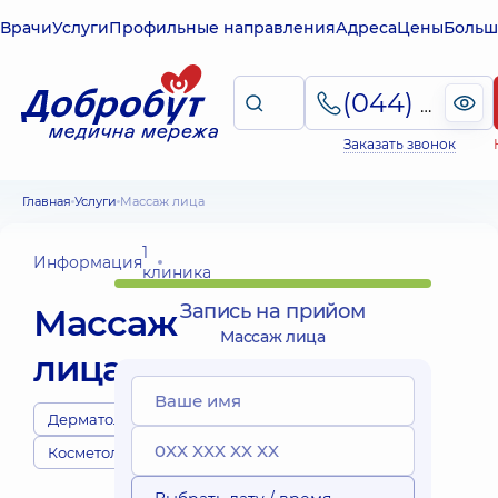
Врачи
Услуги
Профильные направления
Адреса
Цены
Больш
(044) 495-2-888
Заказать звонок
Главная
Услуги
Массаж лица
1
Информация
клиника
Запись на прийом
Массаж
Массаж лица
лица
Дерматологи
Косметологи