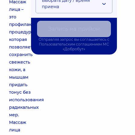
Выбрать дату / время
Массаж
приема
лица –
это
профилактическая
Запись на прийом
процедура,
которая
Отправляя запрос вы соглашаетесь с
Пользовательским соглашением
МС
позволяет
«Добробут»
сохранить
свежесть
кожи, а
мышцам
придать
тонус без
использования
радикальных
мер.
Массаж
лица