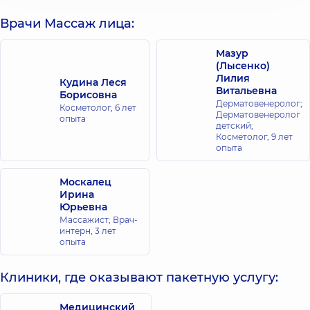
Врачи Массаж лица:
Мазур
(Лысенко)
Лилия
Кудина Леся
Витальевна
Борисовна
Дерматовенеролог;
Косметолог,
6 лет
Дерматовенеролог
опыта
детский;
Косметолог,
9 лет
опыта
Москалец
Ирина
Юрьевна
Массажист; Врач-
интерн,
3 лет
опыта
Клиники, где оказывают пакетную услугу:
Медицинский