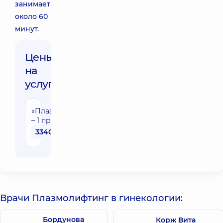
занимает
около 60
минут.
Цены
на
услуги:
«Плазмолифтинг»
– 1 пробирка
3340 грн
Врачи Плазмолифтинг в гинекологии:
Бордунова
Корж Вита