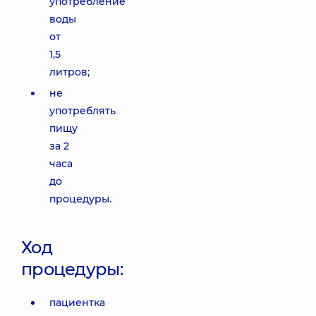
употребление
воды
от
1,5
литров;
не
употреблять
пищу
за 2
часа
до
процедуры.
Ход
процедуры:
пациентка