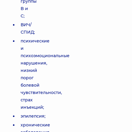
группы
B и
C;
ВИЧ/
СПИД;
психические
и
психоэмоциональные
нарушения,
низкий
порог
болевой
чувствительности,
страх
инъекций;
эпилепсия;
хронические