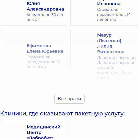
Юлия
Ивановна
Александровна
Стоматолог-
пародонтолог,
14
Косметолог,
30 лет
лет опыта
опыта
Мазур
(Лысенко)
Ефименко
Лилия
Елена Юрьевна
Витальевна
Стоматолог-
Дерматовенеролог;
пародонтолог,
13
Дерматовенеролог
лет опыта
детский;
Косметолог,
9 лет
опыта
Гавура Анна
Гоц Татьяна
Васильевна
Владимировна
Все врачи
Стоматолог-
Стоматолог-
пародонтолог,
4
пародонтолог,
11
Клиники, где оказывают пакетную услугу:
лет опыта
лет опыта
Медицинский
Гощенко
Центр
Екатерина
Галстян Лилит
«Добробут».