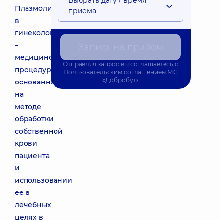
Выбрать дату / время
Плазмолифтинг
приема
в
гинекологии
–
Запись на прийом
медицинская
Отправляя запрос вы соглашаетесь с
процедура,
Пользовательским соглашением
МС
«Добробут»
основанная
на
методе
обработки
собственной
крови
пациента
и
использовании
ее в
лечебных
целях в