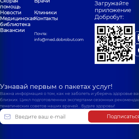
Скорая
Врачи
Загружайте
помощь
приложение
Новости
Клиники
Добробут:
Медицинская
Контакты
библиотека
Вакансии
Почта:
info@med.dobrobut.com
Узнавай первым о пакетах услуг!
Важна информация о том, как не заболеть и уберечь здоровье в
близких. Цикл подготовленных экспертами сезонных рекоменда
тематических советов наших врачей… Будьте здоровы!
Подписатьс