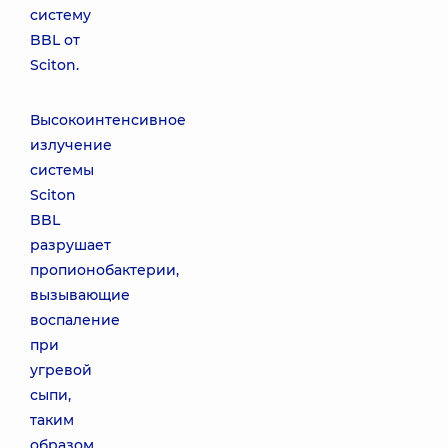
систему
BBL от
Sciton.
Высокоинтенсивное
излучение
системы
Sciton
BBL
разрушает
пропионобактерии,
вызывающие
воспаление
при
угревой
сыпи,
таким
образом,