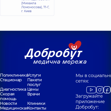
хирург;
(Михаила
Косметолог,
24 лет
Ломоносова), 71-Г,
опыта
г. Киев
Поликлиника
Услуги
Мы в социальн
Стационар
Пакети
сетях:
послуг
Диагностика
Цены
Скорая
Врачи
Загружайте
помощь
приложение
Новости
Клиники
Добробут:
Медицинская
Контакты