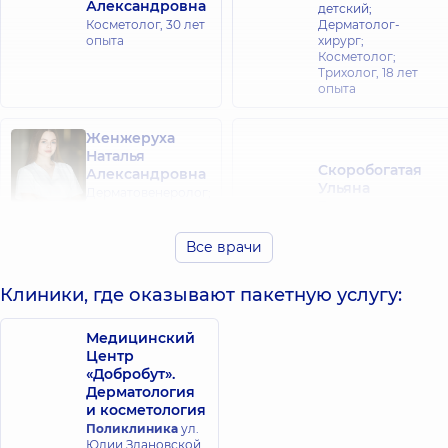
Александровна
детский;
Косметолог,
30 лет
Дерматолог-
опыта
хирург;
Косметолог;
Трихолог,
18 лет
опыта
Женжеруха
Наталья
Скоробогатая
Александровна
Ульяна
Дерматовенеролог;
Вячеславовна
Дерматовенеролог
детский;
Дерматовенеролог;
Дерматолог-
Дерматовенеролог
Все врачи
хирург;
детский; Трихолог,
Косметолог;
4 лет опыта
Трихолог,
5 лет
Клиники, где оказывают пакетную услугу:
опыта
Медицинский
Беба Оксана
Центр
Витальевна
«Добробут».
Дерматология
Дерматовенеролог;
Кудина Леся
Дерматовенеролог
и косметология
Борисовна
детский;
Поликлиника
ул.
Косметолог,
6 лет
Дерматолог-
Юлии Здановской
опыта