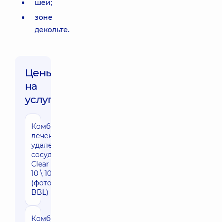
шеи;
зоне
декольте.
Цены
на
услуги:
Комбинированное
3470 грн
лечение акне и
удаления мелких
сосудов Forever
Clear одной зоны
10 \ 10 см
(фототерапия
BBL)
Комбинированное
5460 грн