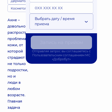
Дерматологи
Косметологи
Выбрать дату / время
Акне –
приема
довольно
распространенная
проблема
Запись на прийом
кожи, от
которой
Отправляя запрос вы соглашаетесь с
Пользовательским соглашением
МС
страдают
«Добробут»
не только
подростки,
но и
люди в
любом
возрасте.
Главная
задача