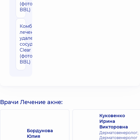
(фототерапия
BBL)
Комбинированное
3850 грн
лечение акне и
удаления мелких
сосудов Forever
Clear зоны шеи
(фототерапия
BBL)
Врачи Лечение акне:
Куковенко
Ирина
Викторовна
Бордунова
Дерматовенеролог;
Юлия
Дерматовенеролог