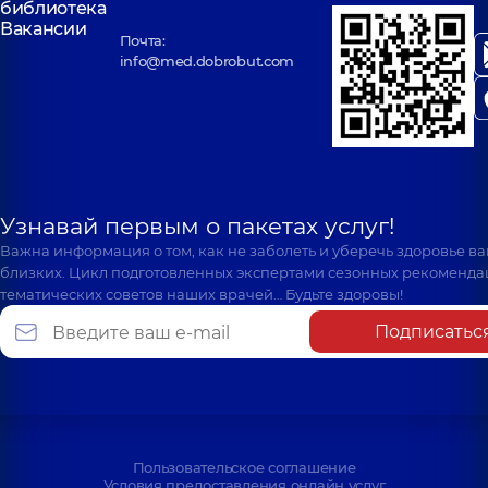
библиотека
Вакансии
Почта:
info@med.dobrobut.com
Узнавай первым о пакетах услуг!
Важна информация о том, как не заболеть и уберечь здоровье в
близких. Цикл подготовленных экспертами сезонных рекоменда
тематических советов наших врачей… Будьте здоровы!
Подписатьс
Пользовательское соглашение
Условия предоставления онлайн услуг