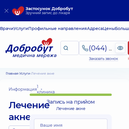
Застосунок Добробут
Зручний запис до лікаря
Врачи
Услуги
Профильные направления
Адреса
Цены
Больш
(044) 495-2-888
Заказать звонок
Главная
Услуги
Лечение акне
1
Информация
клиника
Запись на прийом
Лечение
Лечение акне
акне