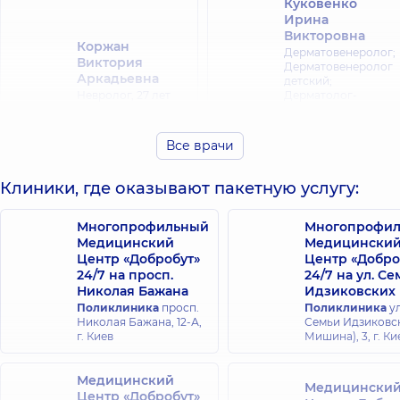
Куковенко
Ирина
Викторовна
Коржан
Дерматовенеролог;
Виктория
Дерматовенеролог
Аркадьевна
детский;
Невролог,
27 лет
Дерматолог-
опыта
хирург;
Косметолог;
Трихолог,
18 лет
Все врачи
опыта
Клиники, где оказывают пакетную услугу:
Белавина
Кравчук Инна
Татьяна
Вадимовна
Многопрофильный
Многопрофи
Васильевна
Дерматовенеролог;
Медицинский
Медицински
Дерматовенеролог;
Дерматовенеролог
Центр «Добробут»
Центр «Добро
Дерматовенеролог
детский,
7 лет
детский,
24/7 на просп.
25 лет
24/7 на ул. С
опыта
опыта
Николая Бажана
Идзиковских
Поликлиника
просп.
Поликлиника
ул
Николая Бажана, 12-А,
Семьи Идзиковск
Женжеруха
г. Киев
Мишина), 3, г. Ки
Евдокименко
Наталья
Алена
Александровна
Александровна
Медицинский
Дерматовенеролог;
Медицински
Дерматовенеролог
Центр «Добробут»
Дерматовенеролог;