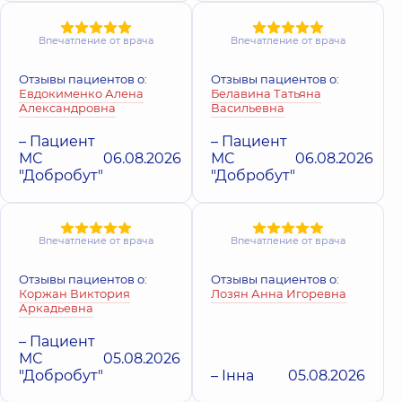
Медицински
Трихолог,
8 лет
опыта
Медицинский
Центр «Добро
опыта
Центр «Добробут»
Дерматология
Впечатление от врача
Впечатление от врача
для всей семьи на
косметология
Оболони
Лозян Анна
Поликлиника
ул
Сергеева
Отзывы пациентов о:
Отзывы пациентов о:
Поликлиника
просп.
Игоревна
Юлии Здановск
Анастасия
Евдокименко Алена
Белавина Татьяна
Владимира Ивасюка
Дерматовенеролог;
(Михаила
Витальевна
Александровна
Васильевна
(Героев Сталинграда),
Дерматовенеролог
Ломоносова), 71-Г,
16-В, г. Киев
Дерматовенеролог;
детский;
Киев
Дерматовенеролог
– Пациент
– Пациент
Дерматолог-
детский; Трихолог,
МС
06.08.2026
МС
06.08.2026
хирург; Трихолог,
3
3 лет опыта
лет опыта
"Добробут"
"Добробут"
Впечатление от врача
Впечатление от врача
Отзывы пациентов о:
Отзывы пациентов о:
Коржан Виктория
Лозян Анна Игоревна
Аркадьевна
– Пациент
МС
05.08.2026
"Добробут"
– Інна
05.08.2026