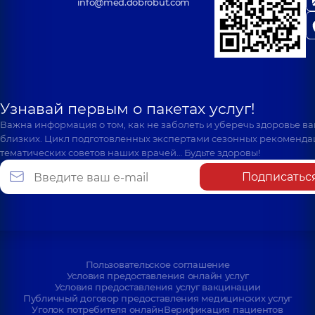
info@med.dobrobut.com
Узнавай первым о пакетах услуг!
Важна информация о том, как не заболеть и уберечь здоровье в
близких. Цикл подготовленных экспертами сезонных рекоменда
тематических советов наших врачей… Будьте здоровы!
Подписатьс
Пользовательское соглашение
Условия предоставления онлайн услуг
Условия предоставления услуг вакцинации
Публичный договор предоставления медицинских услуг
Уголок потребителя онлайн
Верификация пациентов