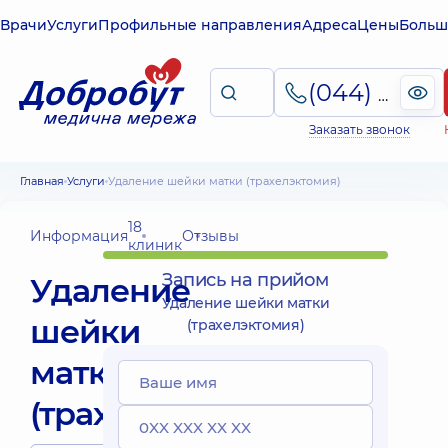
Врачи
Услуги
Профильные направления
Адреса
Цены
Больш
(044) 495-2-888
Заказать звонок
Главная
Услуги
Удаление шейки матки (трахелэктомия)
18
Информация
Отзывы
клиник
Запись на прийом
Удаление
Удаление шейки матки
шейки
(трахелэктомия)
матки
(трахелэктомия)