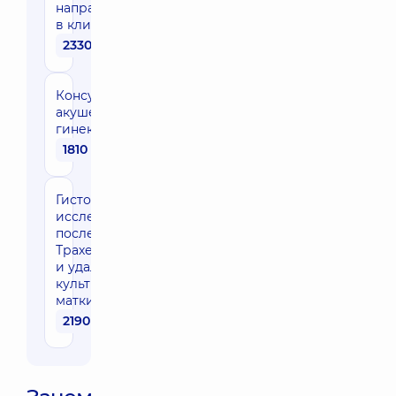
направления
в клинике
2330 грн
Консультация
акушера-
гинеколога
1810 грн
Гистологическое
исследование
после
Трахелэктомии
и удаления
культи шейки
матки
2190 грн