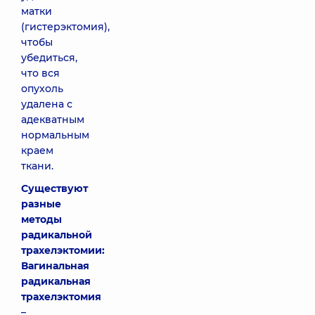
матки
(гистерэктомия),
чтобы
убедиться,
что вся
опухоль
удалена с
адекватным
нормальным
краем
ткани.
Существуют
разные
методы
радикальной
трахелэктомии:
Вагинальная
радикальная
трахелэктомия
–