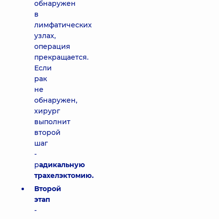
обнаружен
в
лимфатических
узлах,
операция
прекращается.
Если
рак
не
обнаружен,
хирург
выполнит
второй
шаг
-
р
адикальную
трахелэктомию.
Второй
этап
-