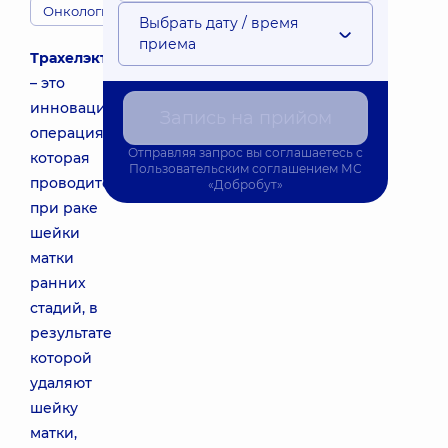
Онкологи
Выбрать дату / время
приема
Трахелэктомия
– это
инновационная
Запись на прийом
операция,
Отправляя запрос вы соглашаетесь с
которая
Пользовательским соглашением
МС
проводится
«Добробут»
при раке
шейки
матки
ранних
стадий, в
результате
которой
удаляют
шейку
матки,