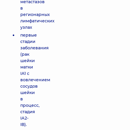
метастазов
в
регионарных
лимфатических
узлах
первые
стадии
заболевания
(рак
шейки
матки
ІА1 с
вовлечением
сосудов
шейки
в
процесс,
стадия
ІА2-
ІВ).