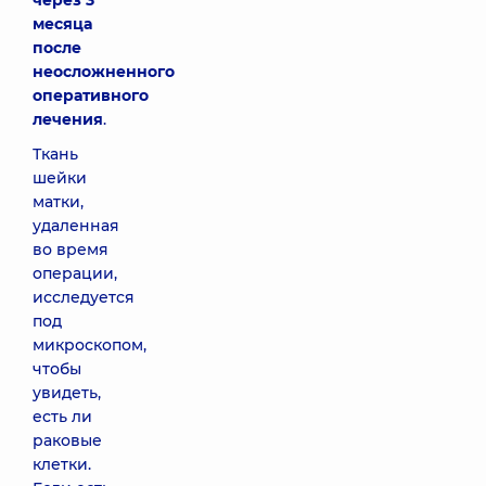
через 3
месяца
после
неосложненного
оперативного
лечения
.
Ткань
шейки
матки,
удаленная
во время
операции,
исследуется
под
микроскопом,
чтобы
увидеть,
есть ли
раковые
клетки.