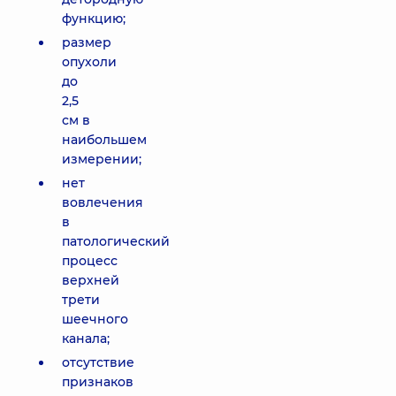
функцию;
размер
опухоли
до
2,5
см в
наибольшем
измерении;
нет
вовлечения
в
патологический
процесс
верхней
трети
шеечного
канала;
отсутствие
признаков