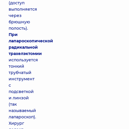
(доступ
выполняется
через
брюшную
полость).
При
лапароскопической
радикальной
трахелэктомии
используется
тонкий
трубчатый
инструмент
с
подсветкой
и линзой
(так
называемый
лапароскоп).
Хирург