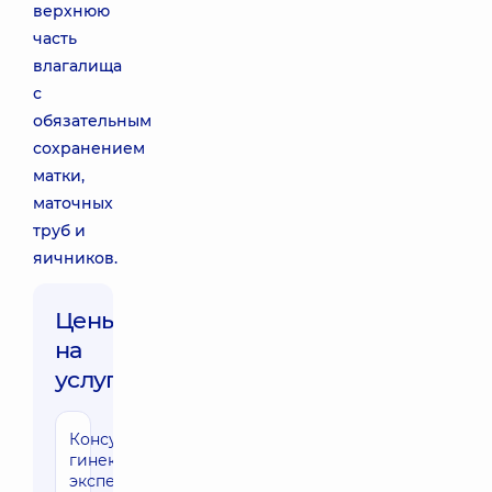
верхнюю
часть
влагалища
с
обязательным
сохранением
матки,
маточных
труб и
яичников.
Цены
на
услуги:
Консультация
гинеколога
эксперта