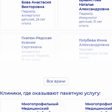
Бравистова
Бова Анастасия
Наталья
Викторовна
Александровна
Педиатр;
Педиатр;
Аллерголог
Иммунолог
детский,
26 лет
детский,
31 лет
опыта
опыта
Гнатюк-Рядская
Голубева Инна
Ксения
Александровна
Сергеевна
Терапевт;
Аллерголог
Аллерголог,
14 лет
детский; Педиатр,
опыта
16 лет опыта
Иванова-Юр
Дружина Елена
Ольга
Вадимовна
Валериевна
Все врачи
Педиатр;
Отоларинголог;
Аллерголог;
Аллерголог;
Аллерголог
Клиники, где оказывают пакетную услугу:
Отоларинголог
детский,
27 лет
детский,
14 лет
опыта
опыта
Многопрофильный
Многопрофи
Медицинский
Медицински