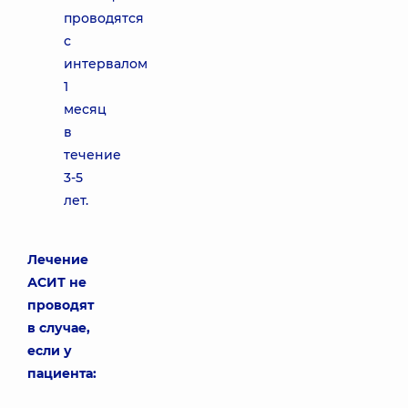
проводятся
с
интервалом
1
месяц
в
течение
3-5
лет.
Лечение
АСИТ не
проводят
в случае,
если у
пациента: