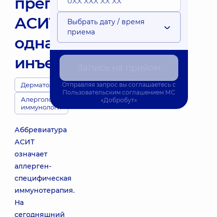
препаратом
АСИТ/
Выбрать дату / время
приема
одна
инъекция
Запись на прийом
Дерматологи
Отправляя запрос вы соглашаетесь с
Пользовательским соглашением
МС
Алергологи-
«Добробут»
иммунологи
Аббревиатура
АСИТ
означает
аллерген-
специфическая
иммунотерапия.
На
сегодняшний