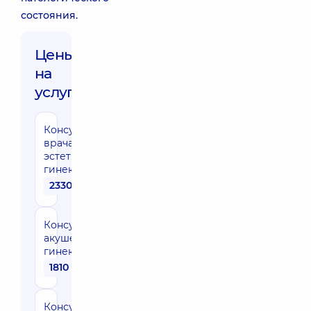
состояния.
Цены
на
услуги:
Консультация
врача по
эстетической
гинекологии
2330 грн
Консультация
акушера-
гинеколога
1810 грн
Консультация