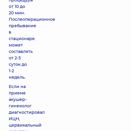
процедура
от 10 до
20 мин.
Послеоперационное
пребывание
в
стационаре
может
составлять
от 2-3
суток до
1-2
недель.
Если на
приеме
акушер-
гинеколог
диагностировал
ИЦН,
цервикальный