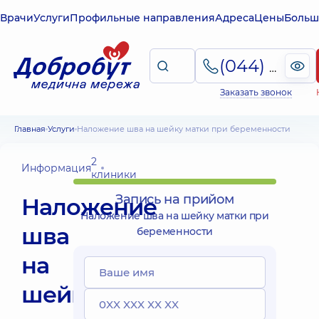
Врачи
Услуги
Профильные направления
Адреса
Цены
Больш
(044) 495-2-888
Заказать звонок
Главная
Услуги
Наложение шва на шейку матки при беременности
2
Информация
клиники
Запись на прийом
Наложение
Наложение шва на шейку матки при
шва
беременности
на
шейку