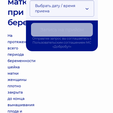
матки
Выбрать дату / время
при
приема
беременности
Запись на прийом
На
Отправляя запрос вы соглашаетесь с
протяжении
Пользовательским соглашением
МС
«Добробут»
всего
периода
беременности
шейка
матки
женщины
плотно
закрыта
до конца
вынашивания
плода и