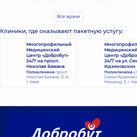
ультразвуковой
гинеколог; Врач
диагностики;
ультразвуковой
Генетик;
диагностики,
15 лет
Все врачи
Репродуктолог,
28
опыта
лет опыта
Клиники, где оказывают пакетную услугу:
Будченко
Васьковская
Многопрофильный
Многопрофи
Марина
Ирина
Медицинский
Медицински
Анатольевна
Вячеславовна
Центр «Добробут»
Центр «Добро
Акушер-
Акушер-
24/7 на просп.
24/7 на ул. С
гинеколог; Врач
гинеколог; Врач
ультразвуковой
Николая Бажана
ультразвуковой
Идзиковских
диагностики,
15 лет
диагностики,
19 лет
Поликлиника
просп.
Поликлиника
ул
опыта
опыта
Николая Бажана, 12-А,
Семьи Идзиковск
г. Киев
Мишина), 3, г. Ки
Гераськевич
Голенко
Лариса
Роксолана
Николаевна
Ивановна
Акушер-
Акушер-
гинеколог; Врач
гинеколог; Врач
ультразвуковой
ультразвуковой
диагностики,
27
диагностики,
26
лет опыта
лет опыта