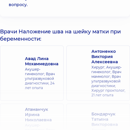
вопросу.
Врачи Наложение шва на шейку матки при
беременности:
Антоненко
Виктория
Авад Лина
Алексеевна
Мохаммедовна
Хирург; Акушер-
Акушер-
гинеколог; Врач
гинеколог; Врач
маммолог; Врач
ультразвуковой
ультразвуковой
диагностики,
24
диагностики;
лет опыта
Хирург проктолог,
21 лет опыта
Атаманчук
Бондарчук
Ирина
Татьяна
Николаевна
Викторовна
Акушер-
гинеколог; Врач
Акушер-