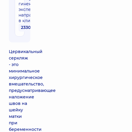
гинеколога
эксперта
направления
в клинике
2330 грн
Цервикальный
серкляж
- это
минимальное
хирургическое
вмешательство,
предусматривающее
наложение
швов на
шейку
матки
при
беременности