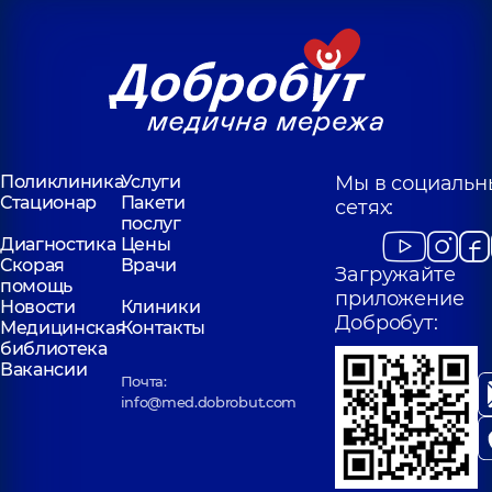
Поликлиника
Услуги
Мы в социальн
Стационар
Пакети
сетях:
послуг
Диагностика
Цены
Скорая
Врачи
Загружайте
помощь
приложение
Новости
Клиники
Добробут:
Медицинская
Контакты
библиотека
Вакансии
Почта:
info@med.dobrobut.com