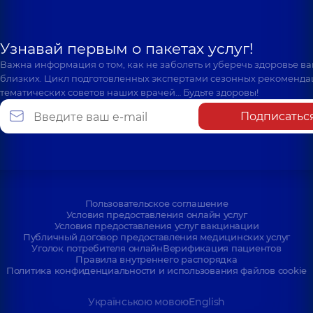
Узнавай первым о пакетах услуг!
Важна информация о том, как не заболеть и уберечь здоровье в
близких. Цикл подготовленных экспертами сезонных рекоменда
тематических советов наших врачей… Будьте здоровы!
Подписатьс
Пользовательское соглашение
Условия предоставления онлайн услуг
Условия предоставления услуг вакцинации
Публичный договор предоставления медицинских услуг
Уголок потребителя онлайн
Верификация пациентов
Правила внутреннего распорядка
Политика конфиденциальности и использования файлов cookie
Українською мовою
English