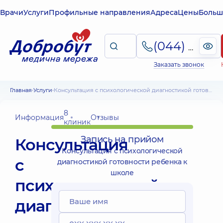
Врачи
Услуги
Профильные направления
Адреса
Цены
Больш
(044) 495-2-888
Заказать звонок
Главная
Услуги
Консультация с психологической диагностикой готовности ребенка к школе
8
Информация
Отзывы
клиник
Запись на прийом
Консультация
Консультация с психологической
с
диагностикой готовности ребенка к
школе
психологической
диагностикой