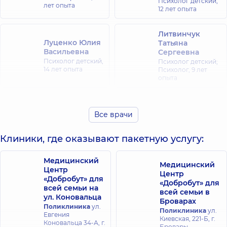
Психолог детский,
лет опыта
12 лет опыта
Литвинчук
Луценко Юлия
Татьяна
Васильевна
Сергеевна
Психолог детский,
Психолог детский;
14 лет опыта
Психолог,
9 лет
опыта
Остапчук Ольга
Нагалюк Тамара
Сергеевна
Константиновна
Все врачи
Психолог детский;
Психолог;
Психолог,
6 лет
Психолог детский,
Клиники, где оказывают пакетную услугу:
опыта
7 лет опыта
Медицинский
Меншун Ирина
Медицинский
Центр
Ивановна
Центр
«Добробут» для
Психолог;
«Добробут» для
всей семьи на
Психолог детский,
всей семьи в
ул. Коновальца
13 лет опыта
Броварах
Поликлиника
ул.
Поликлиника
ул.
Евгения
Киевская, 221-Б, г.
Коновальца 34-А, г.
Бровары