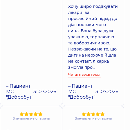
Медицинский
Медицинский
Центр
Центр
Хочу щиро подякувати
«Добробут» для
«Добробут» для
лікарці за
всей семьи на
всей семьи на
професійний підхід до
Позняках
ул. Татарская
діагностики мого
Поликлиника
ул.
Поликлиника
ул.
сина. Вона була дуже
Драгоманова, 21-А,
Татарская, 2-Е, г.
г. Киев
Киев
уважною, терплячою
та доброзичливою.
Незважаючи на те, що
дитина неохоче йшла
на контакт, лікарка
змогла про...
Читать весь текст
– Пациент
– Пациент
МС
31.07.2026
МС
31.07.2026
"Добробут"
"Добробут"
Впечатление от врача
Впечатление от врача