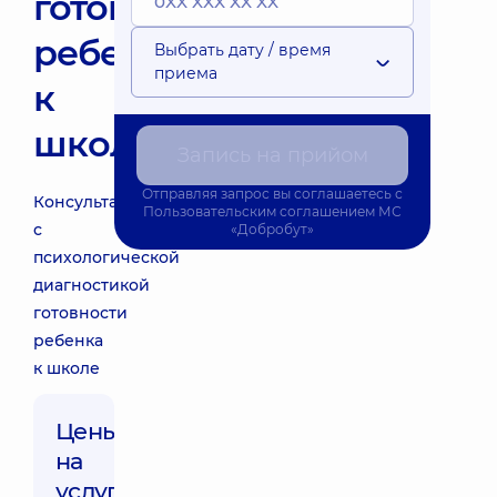
готовности
ребенка
Выбрать дату / время
приема
к
школе
Запись на прийом
Отправляя запрос вы соглашаетесь с
Консультация
Пользовательским соглашением
МС
с
«Добробут»
психологической
диагностикой
готовности
ребенка
к школе
Цены
на
услуги: